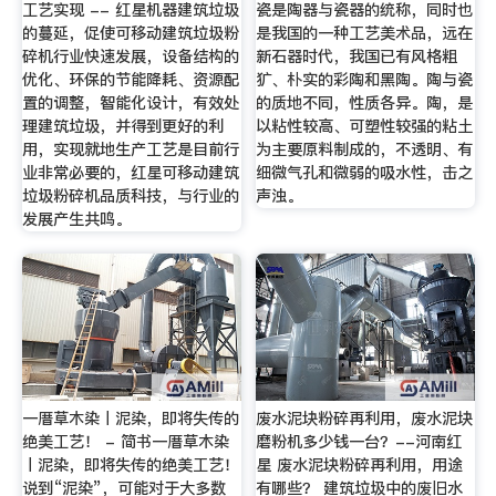
工艺实现 -- 红星机器建筑垃圾
瓷是陶器与瓷器的统称，同时也
的蔓延，促使可移动建筑垃圾粉
是我国的一种工艺美术品，远在
碎机行业快速发展，设备结构的
新石器时代，我国已有风格粗
优化、环保的节能降耗、资源配
犷、朴实的彩陶和黑陶。陶与瓷
置的调整，智能化设计，有效处
的质地不同，性质各异。陶，是
理建筑垃圾，并得到更好的利
以粘性较高、可塑性较强的粘土
用，实现就地生产工艺是目前行
为主要原料制成的，不透明、有
业非常必要的，红星可移动建筑
细微气孔和微弱的吸水性，击之
垃圾粉碎机品质科技，与行业的
声浊。
发展产生共鸣。
一厝草木染丨泥染，即将失传的
废水泥块粉碎再利用，废水泥块
绝美工艺！ - 简书一厝草木染
磨粉机多少钱一台？--河南红
丨泥染，即将失传的绝美工艺！
星 废水泥块粉碎再利用，用途
说到“泥染”，可能对于大多数
有哪些？ 建筑垃圾中的废旧水