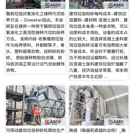
餐厨垃圾厌氧消化之接种污泥培
建筑垃圾粉碎每吨成本-建筑垃
养方法 - Dowater因此，本发
圾磨粉-建材网 混凝土废料、建
明旨在提供一种用于餐厨垃圾厌
筑垃圾本身是一种废弃物，可以
氧消化之高活性接种污泥的培养
说原料成本很低，设备的成本占
方法。 发明内容 收集餐厨垃圾
的比较大，而选择混凝土废料建
作为培养原料，并剔除筷子、骨
筑垃圾粉碎设备可有效帮助大家
头、塑料袋等杂物，经粉碎机粉
节省成本，作业时不需要打桩，
碎。 原始接种物取自池塘、阴
也不用来回运输物料，经过处理
沟底泥或正常运行沼气池发酵残
后混凝土废料建筑垃圾价值翻了
余物。
几番，经济效益非常高，很多用
户投资半年左右即 …
可移动建筑垃圾粉碎机就地生产
陶瓷（陶器和瓷器的总称）_陶