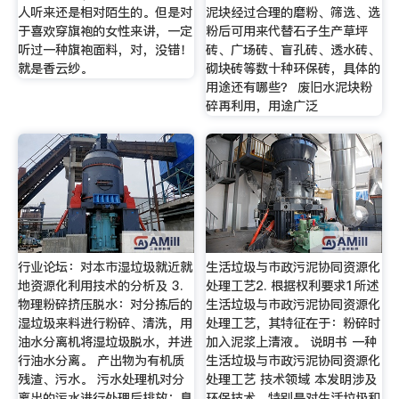
人听来还是相对陌生的。但是对
泥块经过合理的磨粉、筛选、选
于喜欢穿旗袍的女性来讲，一定
粉后可用来代替石子生产草坪
听过一种旗袍面料，对，没错！
砖、广场砖、盲孔砖、透水砖、
就是香云纱。
砌块砖等数十种环保砖，具体的
用途还有哪些？ 废旧水泥块粉
碎再利用，用途广泛
行业论坛：对本市湿垃圾就近就
生活垃圾与市政污泥协同资源化
地资源化利用技术的分析及 3.
处理工艺2. 根据权利要求1所述
物理粉碎挤压脱水：对分拣后的
生活垃圾与市政污泥协同资源化
湿垃圾来料进行粉碎、清洗，用
处理工艺，其特征在于：粉碎时
油水分离机将湿垃圾脱水，并进
加入泥浆上清液。 说明书 一种
行油水分离。 产出物为有机质
生活垃圾与市政污泥协同资源化
残渣、污水。 污水处理机对分
处理工艺 技术领域 本发明涉及
离出的污水进行处理后排放；臭
环保技术，特别是对生活垃圾和