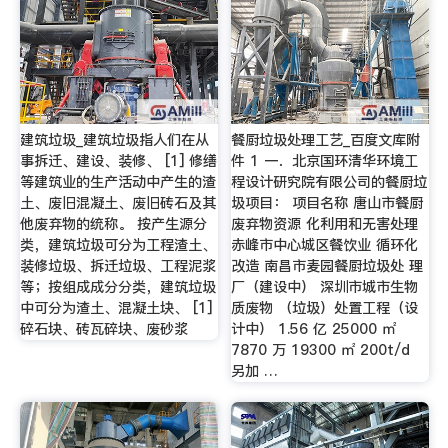
建筑垃圾_建筑垃圾指人们在从
餐厨垃圾处理工艺_百度文库附
事拆迁、建设、装修、 [1] 修缮
件 1 一．北京国环清华环境工
等建筑业的生产活动中产生的渣
程设计研究院有限公司的餐厨垃
土、废旧混凝土、废旧砖石及其
圾项目： 项目名称 唐山市餐厨
他废弃物的统称。 按产生源分
废弃物资源 化利用和无害处理
类，建筑垃圾可分为工程渣土、
赤峰市中心城区餐饮业 循环化
装修垃圾、拆迁垃圾、工程泥浆
改造 南昌市麦园餐厨垃圾处 理
等；按组成成分分类，建筑垃圾
厂（建设中） 深圳市城市生物
中可分为渣土、混凝土块、 [1]
质废物 （垃圾）处置工程（设
碎石块、砖瓦碎块、废砂浆
计中） 1.56 亿 25000 ㎡
7870 万 19300 ㎡ 200t/d
另加 …