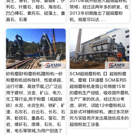
润土、滑石、云母、菱镁矿、伊
2010年就开始进入超细磨粉机
利石、叶腊石、蛭石、海泡石、
领域；经过这两年多的研发，在
凹凸棒石、累托石、硅藻土、重
2013年初就推出了超细磨粉
晶石、石膏
机，细度可以达 …
砂粉磨|砂粉磨粉机|磨粉机—砂
SCM超细磨粉机【】超细粉磨
粉磨粉机结构独特、性能卓越、
机、磨辊【环道磨 SCM系列S
运行可靠、高效节能,已广泛应
超细磨粉机是我公司根据15年
用于建材、冶金、矿山、电力、
的磨机生产经验，吸收国外磨机
化工等行业,用于粉磨（或超细
生产厂家的优点，经过充分考
碎）水泥、水泥生料、铁矿、矿
虑、研究、试验12中磨粉机以
渣、石灰石、白云石、长石、石
及卧式环锤粉碎机，通过多次研
英、蛇纹石、重晶石、萤石、页
究与实验而开发出高效低成本的
岩、煤矸石、原煤、石灰、石
超细粉加工设备.
膏、电石等领域,为用户创造了