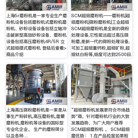
上海5r磨粉机是一家专业生产磨
SCM超细磨粉机——磨粉机|超
粉机设备包括磨粉机式磨粉机磨
细磨粉机|微粉磨粉机|工业超细
粉机、砂粉设备设备包括立轴冲
SCM超细磨粉机是全新的微粉
击破新型高效砂粉设备、磨粉机
处理设备,它性能远超过高压微
设备包括高压磨粉机4R/5R 立
粉磨,是新一代的微粉处理设备,
式超细摆式磨粉机 登陆后查看>
可加工超细重钙粉,超细矿粉,超
商品介绍
细钛白粉等,细度可达到2500目.
上海高压微粉磨粉机是一家是从
“超细磨粉机发展更符合市场趋
事生产粉碎机,高压磨粉机,雷蒙
势"商，针对磨粉机行业的大致
磨粉机,磨粉机等设备的国际型
发展趋势，为广大用户推荐
专业化企业。 生产的磨粉筛分
SCM超细磨粉机 。 SCM超细
以及各种…
磨优势： 1.在产品粒度如果相