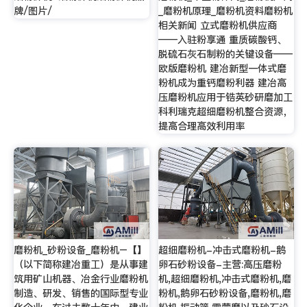
牌/图片/
_磨粉机原理_磨粉机资料磨粉机
相关新闻 立式磨粉机供应商
——入驻粉享通 重质碳酸钙、
脱硫石灰石制粉的关键设备——
欧版磨粉机 建冶新型一体式磨
粉机成为重钙磨粉利器 建冶高
压磨粉机应用于锆英砂研磨加工
科利瑞克超细磨粉机整合资源，
提高合理高效利用率
磨粉机_砂粉设备_磨粉机–【】
超细磨粉机-冲击式磨粉机-鹅
（以下简称建冶重工）是从事建
卵石砂粉设备-主营:高压磨粉
筑用矿山机器、冶金行业磨粉机
机,超细磨粉机,冲击式磨粉机,磨
制造、研发、销售的国际型专业
粉机,鹅卵石砂粉设备,磨粉机,磨