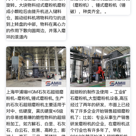
旋转。大块物料经式磨粉机磨粉
（磨粉机）、锤式磨粉机（锤
成小颗粒后由提升机送入储料
破），种类齐全，。
仓，振动给料机将物料均匀的送
到上转盘的中部，物料在离心力
的作用下散向圆周边，并落入磨
环的滚道内
上海甲浦瑞HGM石灰石超细磨
超细粉的制作及使用 - 工业矿
粉机-磨粉机,锤式磨粉机, 生产
石磨粉机,大型磨粉机设备,高压
的石灰石超细磨粉机主要适用于
经过了两年的研发，市面上已经
对中、低硬度，莫氏硬度≤6级
有了许多企业开始销售超细磨粉
的非易燃易爆的脆性物料的超细
机了；比如；专业从事生产销售
粉加工，如方解石、白垩、石灰
研发磨粉机的企业，在磨粉机这
石、白云石、炭黑、高岭土、膨
个行业也有许多年了，早在