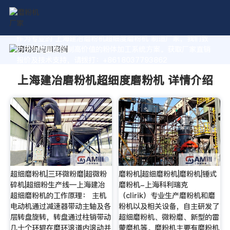
作为专业的 上海建冶磨粉机超细度磨粉机 制造厂家，我们致
力于为您量身定制高价值的粉体加工系统方案。获取厂家直销
报价及技术支持，请拨打：+8618037793862
上海建冶磨粉机超细度磨粉机 详情介绍
超细磨粉机|三环微粉磨|超微粉
磨粉机|超细磨粉机|磨粉机|锤式
碎机|超细粉生产线—上海建冶
磨粉机-上海科利瑞克
超细磨粉机的工作原理： 主机
（clirik）专业生产磨粉机和磨
电动机通过减速器带动主轴及各
粉机以及相关设备，自主研发了
层转盘旋转，转盘通过柱销带动
超细磨粉机、微粉磨、新型的雷
几十个环辊在磨环滚道内滚动并
蒙磨机等。磨粉机主要有磨粉机