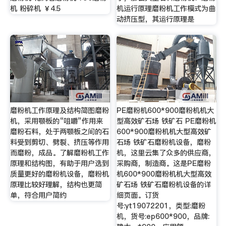
机 粉碎机 ￥4.5
机运行原理磨粉机工作模式为曲
动挤压型，其运行原理是
磨粉机工作原理及结构简图磨粉
PE磨粉机600*900磨粉机机大
机，采用颚板的“咀嚼”作用来
型高效矿石场 铁矿石 PE磨粉机
磨粉石料，处于两颚板之间的石
600*900磨粉机机大型高效矿
料受到剪切、劈裂、挤压等作用
石场 铁矿石磨粉机设备，磨粉
而磨粉，成品。了解磨粉机工作
机，这里云集了众多的供应商，
原理和结构图，有助于用户选到
采购商，制造商。这是PE磨粉
质量更好的磨粉机设备，磨粉机
机600*900磨粉机机大型高效
原理比较好理解，结构也更简
矿石场 铁矿石磨粉机设备的详
单，符合用户简约
细页面。订货
号:yt19072201，类型:磨粉
机，货号:ep600*900，品牌: