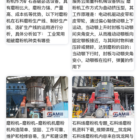
粉机作为矿石首破必选设备，具
服务云南重科机械设备供应 磨
有磨粉比大，磨粉力强、产量
粉机工作方式为曲动挤压型，其
高、成本低等优势，以下对磨粉
工作原理是：电动机驱动皮带和
机在石料磨粉生产线、制砂生产
皮带轮，通过偏心轴使动颚上下
线、选矿生产线的运用进行分
运动，当动颚上升时肘板与动颚
析，具体分析如下： 工业常用
间夹角变大，从而推动动颚板向
粗破磨粉机种类有哪些
固定颚板接近，与其同时物料被
压碎或劈碎，达到磨粉的目的；
当动颚下行时，肘板与动颚夹角
变小，动颚板在拉杆，弹簧的作
用下
磨粉机-磨粉机-磨粉机机磨粉
石料场磨粉机专题_石料场磨粉
机构造简单、坚固、工作可靠、
机资料下载_视频课程__筑龙网
维护和检修容易，生产和建设费
石料场磨粉机内容来自筑龙网与