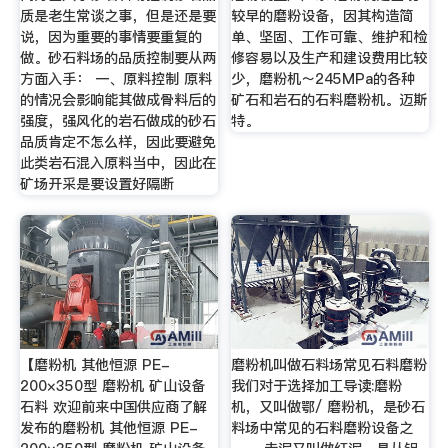
质是老生常谈之事，但是还是要
较早的磨粉设备，因其构造简
说，因为重要的事情要重复的
单、坚固、工作可靠、维护和检
做。砂石料场的品质控制要从两
修容易以及生产和建设费用比较
方面入手： 一、原料控制 原料
少，磨粉机～245MPa的各种
的情况会影响能其做成骨料后的
矿石和岩石的石料磨粉机。迈斯
强度，强风化的岩石做成的砂石
特。
品质肯定不怎么样，因此要避免
此类岩石混入原料当中，因此在
矿场开采是要设置好隔断
【磨粉机 其他恒源 PE-
磨粉机叫做石料场常见石料磨粉
200×350型 磨粉机 矿山设备
我们对于选择加工导读:磨粉
石料 欢迎前来中国供应商了解
机，又叫做鄂/ 磨粉机，是砂石
发布的磨粉机 其他恒源 PE-
料场中常见的石料磨粉设备之