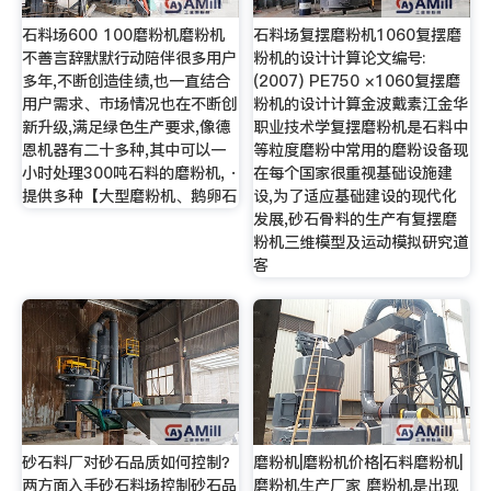
石料场600 100磨粉机磨粉机
石料场复摆磨粉机1060复摆磨
不善言辞默默行动陪伴很多用户
粉机的设计计算论文编号:
多年,不断创造佳绩,也一直结合
(2007) PE750 ×1060复摆磨
用户需求、市场情况也在不断创
粉机的设计计算金波戴素江金华
新升级,满足绿色生产要求,像德
职业技术学复摆磨粉机是石料中
恩机器有二十多种,其中可以一
等粒度磨粉中常用的磨粉设备现
小时处理300吨石料的磨粉机, ·
在每个国家很重视基础设施建
提供多种【大型磨粉机、鹅卵石
设,为了适应基础建设的现代化
发展,砂石骨料的生产有复摆磨
粉机三维模型及运动模拟研究道
客
砂石料厂对砂石品质如何控制？
磨粉机|磨粉机价格|石料磨粉机|
两方面入手砂石料场控制砂石品
磨粉机生产厂家 磨粉机是出现