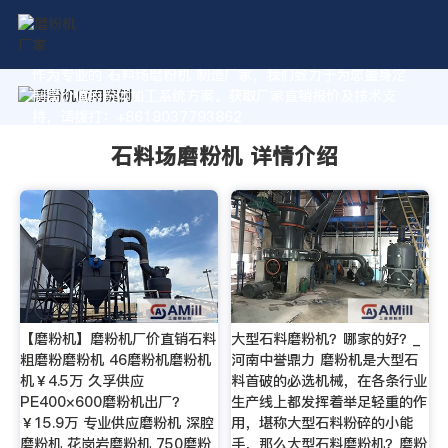
作为专业的 石料场磨粉机 制造厂家，我们致力于为您量身定
制高价值的粉体加工系统方案。获取厂家直销报价及技术支
持，请拨打：+8618037793862
石料场磨粉机 详情介绍
【磨粉机】磨粉机厂价直销石料
大型石料磨粉机？哪家的好？_
粗磨粉磨粉机 46磨粉机磨粉机
河南中誉鼎力 磨粉机是大型石
机￥4.5万 久孚供应
料首破的必选机械，在各条行业
PE400×600磨粉机出厂？
生产线上都发挥着举足轻重的作
￥15.9万 专业供应磨粉机 深腔
用，堪称大型石料粉碎的小能
磨粉机 花岗岩磨粉机 750磨粉
手，那么大型石料磨粉机？磨粉