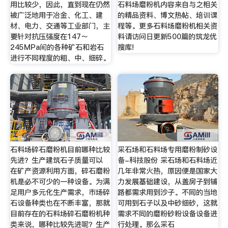
用比较少，因此，直到现在仍然
石料场磨粉机内容来自与之相关
被广泛地用于冶金、化工、建
的精品资料、博文热帖、培训课
材、电力、交通等工业部门，主
程等。更多石料场磨粉机相关资
要针对抗压强度在147～
料请访问日更新500篇的筑龙优
245MPa间的各种矿石和岩石
搜库!
进行不同程度的粗、中、细碎。
石料场碎石磨粉机目前哪种比较
采石场和石料场专用磨粉制砂设
先进？生产建筑石子质量可以
备-科技股份 采石场和石料场近
在矿产资源利用方面，碎石磨粉
几年非常火热，原因便是国家大
机是必不可少的一种设备。为满
力发展基础建设，从盖房子到铺
足用户多元化生产需求，市场碎
路都需求用到沙子。不同的当地
石设备种类也在不断丰富，那就
可用到石子以及中砂细砂，这就
目前存在的石料场碎石磨粉机种
需求不同的磨粉砂粉设备设备进
类来说，哪种比较先进呢？生产
行处理。那么采石