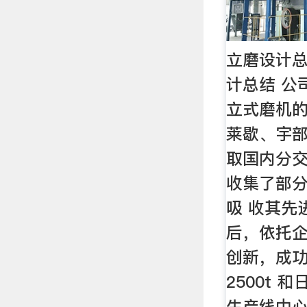
立磨设计总
计总结 公司
立式磨机
莱歇、宇部
取国内分
收集了部
吸 收其先
后，依托
创新，成功
2500t 和
生产线中