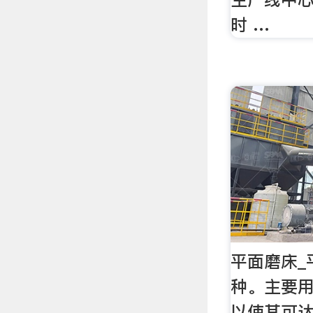
时 …
平面磨床_
种。主要
以使其可