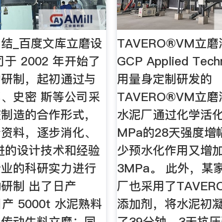
结_百度文库立磨设
TAVERO®VM立磨
于 2002 年开始了
GCP Applied Tech
的研制，起初通过与
用量身定制研发的
、史密 斯等公司采
TAVERO®VM立
交制造的合作形式，
水泥厂通过化学活化
分资料，逐步消化、
MPa的28天强度
进的设计技术和经验
少预水化作用又增加
企业的科研实力进行
3MPa。 此外，某
研制 出了日产
厂也采用了TAVER
日产 5000t 水泥熟料
添加剂，将水泥初
心传动生料立磨；同
了39分钟，3天抗