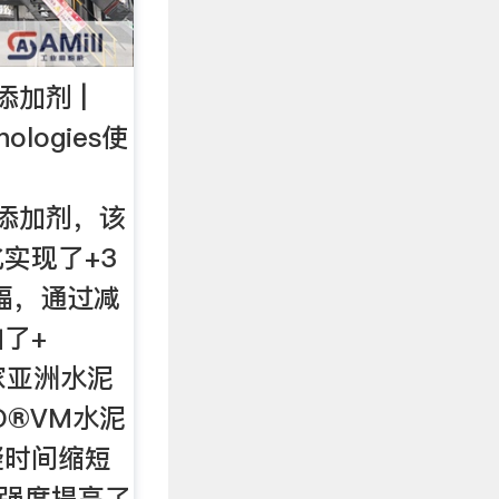
添加剂 |
nologies使
磨添加剂，该
实现了+3
增幅，通过减
了+
家亚洲水泥
O®VM水泥
凝时间缩短
压强度提高了