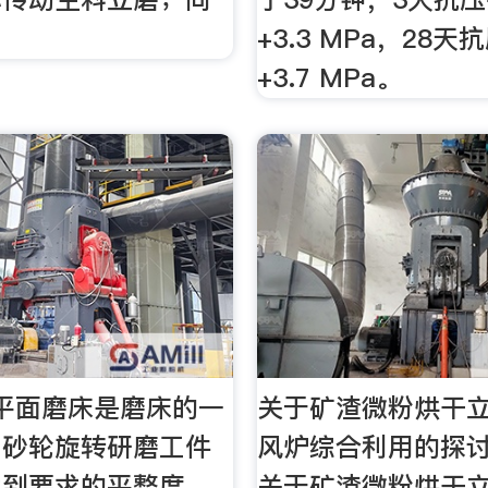
+3.3 MPa，28
+3.7 MPa。
平面磨床是磨床的一
关于矿渣微粉烘干
用砂轮旋转研磨工件
风炉综合利用的探讨
达到要求的平整度，
关于矿渣微粉烘干