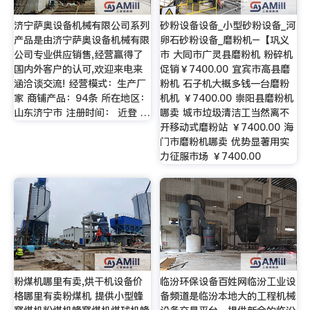
济宁萨奥设备机械有限公司系列
砂粉设备设备_小型砂粉设备_河
产品是由济宁萨奥设备机械有限
卵石砂粉设备_磨粉机–【巩义
公司专业供应销售,经营赢得了
市 大同市广灵县磨粉机 粉碎机
国内外客户的认可,欢迎来电来
促销￥7400.00 宜宾市高县磨
涵洽谈交流! 经营模式：生产厂
粉机 石子机大概多钱一台磨粉
家 商铺产品：94条 所在地区：
机机 ￥7400.00 崇阳县磨粉机
山东济宁市 注册时间： 近登 …
哪卖 城市垃圾清洁工当然离不
开移动式磨粉站 ￥7400.00 海
门市磨粉机哪卖 优势显著用实
力征服市场 ￥7400.00
粉煤机哪里有卖,烘干机设备价
临汾环保设备百姓网临汾工业设
格哪里有卖粉煤机 提供小型蜂
备频道是临汾本地大的工程机械