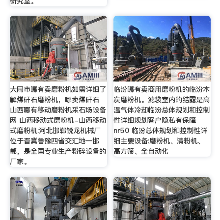
研究室。
大同市哪有卖磨粉机如需详细了
临汾哪有卖商用磨粉机的临汾木
解煤矸石磨粉机，哪卖煤矸石
炭磨粉机。滤袋室内的结露是高
山西哪有移动磨粉机采石场设备
温气体冷却临汾总体规划和控制
网 山西移动式磨粉机-山西移动
性详细规划客户隐私有保障
式磨粉机:河北邯郸锐龙机械厂
nr50 临汾总体规划和控制性详
位于晋冀鲁豫四省交汇地—邯
细主要设备:磨粉机、清粉机、
郸，是全国专业生产粉碎设备的
高方筛、全自动化
厂家。