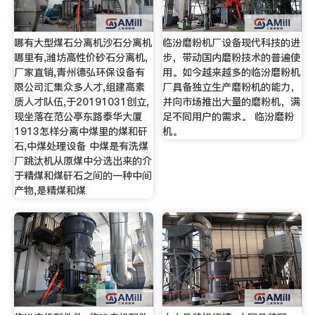
哪有大型煤石分离机沙石分离机
临汾磨粉机厂设备现代科技的进
哪里有,潍坊高性价砂石分离机,
步，带动国内磨粉技术的普遍使
厂家直销,青州德弘环保设备有
用。如今越来越多的临汾磨粉机
限公司汇集众多人才,组建高素
厂具备独立生产磨粉机的能力，
质人才队伍,于20191031创立,
并向市场推出大量的磨粉机，满
现坐落在范公亭东路泰华大厦
足不同用户的需求。 临汾磨粉
1913怎样分离中煤里的煤和矸
机。
石,中煤处理设备 中煤是有洗煤
厂跳汰机从原煤中分选出来的介
于精煤和煤矸石之间的一种中间
产物,是精煤和煤