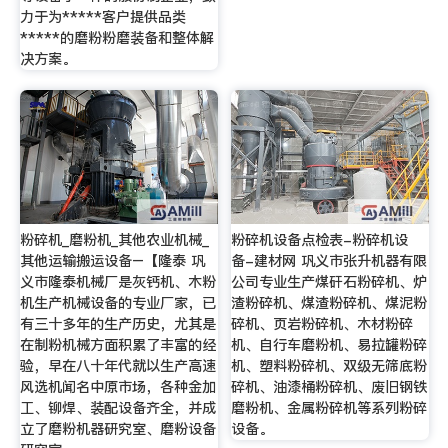
力于为*****客户提供品类
*****的磨粉粉磨装备和整体解
决方案。
粉碎机_磨粉机_其他农业机械_
粉碎机设备点检表-粉碎机设
其他运输搬运设备–【隆泰 巩
备-建材网 巩义市张升机器有限
义市隆泰机械厂是灰钙机、木粉
公司专业生产煤矸石粉碎机、炉
机生产机械设备的专业厂家，已
渣粉碎机、煤渣粉碎机、煤泥粉
有三十多年的生产历史，尤其是
碎机、页岩粉碎机、木材粉碎
在制粉机械方面积累了丰富的经
机、自行车磨粉机、易拉罐粉碎
验，早在八十年代就以生产高速
机、塑料粉碎机、双级无筛底粉
风选机闻名中原市场，各种金加
碎机、油漆桶粉碎机、废旧钢铁
工、铆焊、装配设备齐全，并成
磨粉机、金属粉碎机等系列粉碎
立了磨粉机器研究室、磨粉设备
设备。