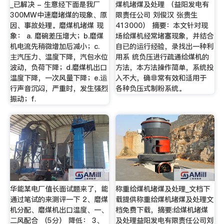
_已解决 - 生意经下面是我厂
煤机堵煤及处理 （益阳发电有
300MW中速磨堵煤的现象、原
限责任公司 刘俊汉 张贵生
因、事故处理。磨煤机堵煤 现
413000） 摘要：本文针对现
象： a. 磨碗差压增大；b.磨煤
场给煤机经常堵塞现象，并结合
机电流先稍微增加后减小；c.
自已的运行经验，录找出一种利
主汽压力、温度下降，汽包水位
用系 统负压进行疏通给煤机的
波动，负荷下降；d.磨煤机出口
方法，本方法操作简单，系统投
温度下降，一次风量下降；e.运
入不大，确非常有效和适用于
行声音沉闷，严重时，发生强烈
各种负压式制粉系统。
振动；f.
华能某电厂值长面试题来了，能
称重给煤机堵煤及处理_文档下
通过笔试的来测评一下 2、磨煤
载提供称重给煤机堵煤及处理文
机分配、磨煤机出口温度、一、
档免费下载，摘要:给煤机堵煤
二风配合 （5分） 降低： 3、
及处理益阳发电有限责任公司刘