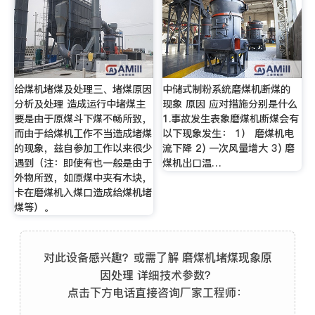
给煤机堵煤及处理三、堵煤原因
中储式制粉系统磨煤机断煤的
分析及处理 造成运行中堵煤主
现象 原因 应对措施分别是什么
要是由于原煤斗下煤不畅所致，
1.事故发生表象磨煤机断煤会有
而由于给煤机工作不当造成堵煤
以下现象发生： 1） 磨煤机电
的现象，兹自参加工作以来很少
流下降 2) 一次风量增大 3) 磨
遇到（注：即使有也一般是由于
煤机出口温…
外物所致，如原煤中夹有木块，
卡在磨煤机入煤口造成给煤机堵
煤等）。
对此设备感兴趣？或需了解 磨煤机堵煤现象原
因处理 详细技术参数？
点击下方电话直接咨询厂家工程师：