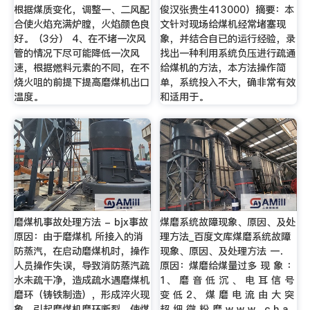
根据煤质变化，调整一、二风配
俊汉张贵生413000）摘要：本
合使火焰充满炉膛，火焰颜色良
文针对现场给煤机经常堵塞现
好。（3分） 4、在不堵一次风
象，并结合自已的运行经验，录
管的情况下尽可能降低一次风
找出一种利用系统负压进行疏通
速，根据燃料元素的不同，在不
给煤机的方法，本方法操作简
烧火咀的前提下提高磨煤机出口
单，系统投入不大，确非常有效
温度。
和适用于。
磨煤机事故处理方法 - bjx事故
煤磨系统故障现象、原因、及处
原因：由于磨煤机 所接入的消
理方法_百度文库煤磨系统故障
防蒸汽，在启动磨煤机时，操作
现象、原因、及处理方法 一．
人员操作失误，导致消防蒸汽疏
原因：煤磨给煤量过多 现 象 ：
水未疏干净，造成疏水遇磨煤机
1、 磨 音 低 沉 、 电 耳 信 号
磨环（铸铁制造），形成淬火现
变 低 2、 煤 磨 电 流 由 大 突
象，引起磨煤机磨环断裂。使煤
超 细 微 粉 磨 w w w . c h a