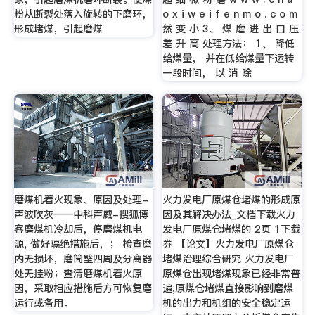
粉从断裂处落入旋转的下磨环，
o x i w e i f e n m o . c o m
形成堵煤，引起磨煤
然 变 小 3、 煤 磨 进 出 口 压
差 升 高 处理方法： 1、 降低
给煤量， 并在低给煤量下运转
一段时间， 以 消 除
磨煤机着火现象、原因及处理-
火力发电厂原煤仓堵煤的形成原
声波吹灰——中科声威-搜狐博
因及其解决办法_文档下载火力
客磨煤机冷却后，停磨煤机电
发电厂原煤仓堵煤的 2页 1下载
源, 做好隔绝措施后，； 检查磨
券 【论文】火力发电厂原煤仓
内无损坏，磨筒壁四周及分离器
堵煤治理综合研究 火力发电厂
处无挂粉；查清磨煤机着火原
原煤仓出现堵煤现象已经非常普
因，采取相应措施后方可恢复磨
遍,原煤仓堵煤直接影响到磨煤
运行或备用。
机的出力和机组的安全稳定运