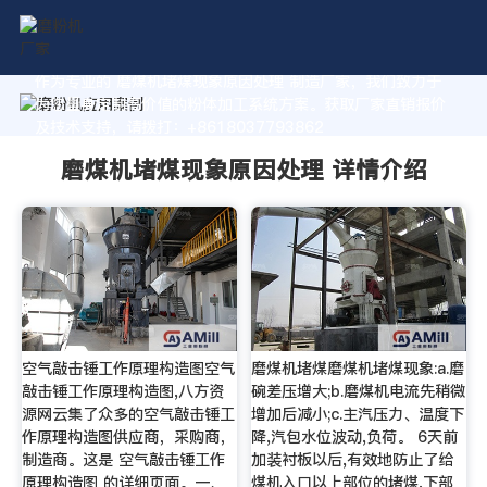
作为专业的 磨煤机堵煤现象原因处理 制造厂家，我们致力于
为您量身定制高价值的粉体加工系统方案。获取厂家直销报价
及技术支持，请拨打：+8618037793862
磨煤机堵煤现象原因处理 详情介绍
空气敲击锤工作原理构造图空气
磨煤机堵煤磨煤机堵煤现象:a.磨
敲击锤工作原理构造图,八方资
碗差压增大;b.磨煤机电流先稍微
源网云集了众多的空气敲击锤工
增加后减小;c.主汽压力、温度下
作原理构造图供应商，采购商，
降,汽包水位波动,负荷。 6天前
制造商。这是 空气敲击锤工作
加装衬板以后,有效地防止了给
原理构造图 的详细页面。一、
煤机入口以上部位的堵煤,下部