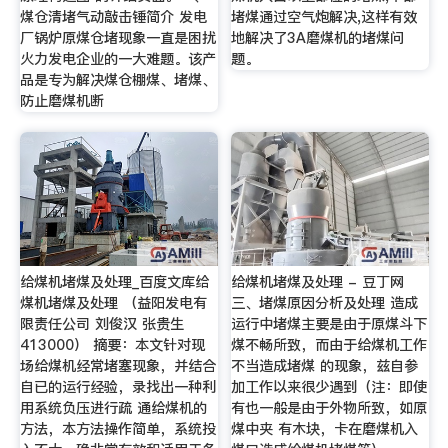
煤仓清堵气动敲击锤简介 发电
堵煤通过空气炮解决,这样有效
厂锅炉原煤仓堵现象一直是困扰
地解决了3A磨煤机的堵煤问
火力发电企业的一大难题。该产
题。
品是专为解决煤仓棚煤、堵煤、
防止磨煤机断
给煤机堵煤及处理_百度文库给
给煤机堵煤及处理 - 豆丁网
煤机堵煤及处理 （益阳发电有
三、堵煤原因分析及处理 造成
限责任公司 刘俊汉 张贵生
运行中堵煤主要是由于原煤斗下
413000） 摘要：本文针对现
煤不畅所致，而由于给煤机工作
场给煤机经常堵塞现象，并结合
不当造成堵煤 的现象，兹自参
自已的运行经验，录找出一种利
加工作以来很少遇到（注：即使
用系统负压进行疏 通给煤机的
有也一般是由于外物所致，如原
方法，本方法操作简单，系统投
煤中夹 有木块，卡在磨煤机入