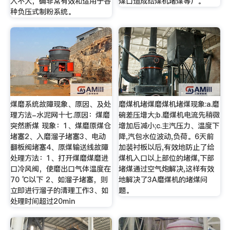
入不大，确非常有效和适用于各
煤口造成给煤机堵煤等）。
种负压式制粉系统。
煤磨系统故障现象、原因、及处
磨煤机堵煤磨煤机堵煤现象:a.磨
理方法-水泥网十七.原因：煤磨
碗差压增大;b.磨煤机电流先稍微
突然断煤 现象：1、煤磨原煤仓
增加后减小;c.主汽压力、温度下
堵塞2、入磨溜子堵塞3、电动
降,汽包水位波动,负荷。6天前
翻板阀堵塞4、原煤输送线故障
加装衬板以后,有效地防止了给
处理方法：1、打开煤磨煤磨进
煤机入口以上部位的堵煤,下部
口冷风阀，使磨出口气体温度在
堵煤通过空气炮解决,这样有效
70 ℃以下 2、如溜子堵塞，则
地解决了3A磨煤机的堵煤问
立即进行溜子的清理工作3、如
题。
处理时间超过20min