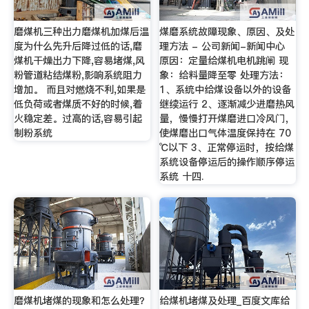
磨煤机三种出力磨煤机加煤后温
煤磨系统故障现象、原因、及处
度为什么先升后降过低的话,磨
理方法 - 公司新闻-新闻中心
煤机干燥出力下降,容易堵煤,风
原因：定量给煤机电机跳闸 现
粉管道粘结煤粉,影响系统阻力
象：给料量降至零 处理方法：
增加。 而且对燃烧不利,如果是
1、系统中给煤设备以外的设备
低负荷或者煤质不好的时候,着
继续运行 2、逐渐减少进磨热风
火稳定差。过高的话,容易引起
量，慢慢打开煤磨进口冷风门，
制粉系统
使煤磨出口气体温度保持在 70
℃以下 3、正常停运时，按给煤
系统设备停运后的操作顺序停运
系统 十四.
磨煤机堵煤的现象和怎么处理？
给煤机堵煤及处理_百度文库给