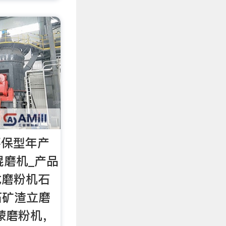
环保型年产
辊磨机_产品
式磨粉机石
石矿渣立磨
蒙磨粉机，