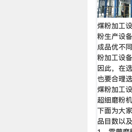
煤粉加工
粉生产设
成品优不
粉加工设
因此，在
也要合理
煤粉加工
超细磨粉
下面为大
品目数以
1、雷蒙磨