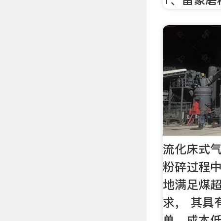
流化床式
粉碎过程中
地满足煤
求， 其具有设
单、成本