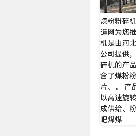
煤粉粉碎机
造网为您
机是由河
公司提供
碎机的产
含了煤粉
片、。 产
以高速旋
成供给、
吧煤煤