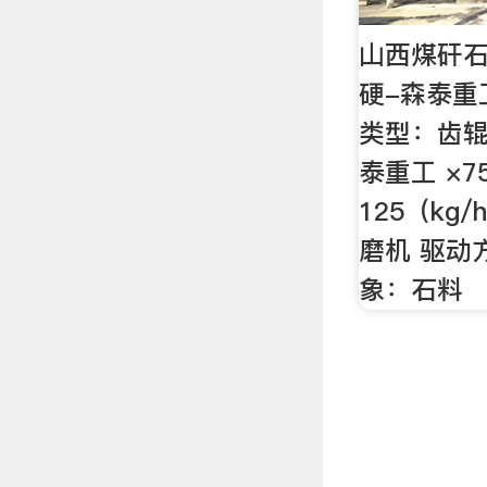
山西煤矸石
硬-森泰重
类型：齿辊
泰重工 ×7
125（kg
磨机 驱动
象：石料