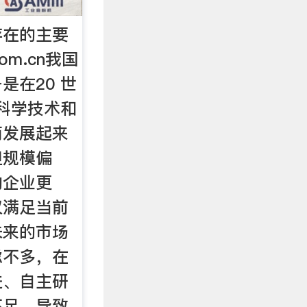
存在的主要
com.cn我国
是在20 世
代科学技术和
而发展起来
但规模偏
的企业更
仅满足当前
未来的市场
虑不多，在
进、自主研
不足，导致