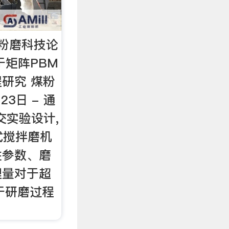
粉磨科技论
于矩阵PBM
研究 煤粉
23日 - 通
正交实验设计,
式搅拌磨机
性参数、磨
理量对于超
于研磨过程