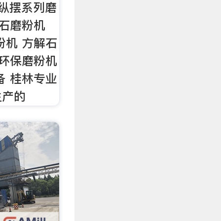
 纵摆系列磨
矿石磨粉机
粉机 方解石
 环保磨粉机
备 桂林专业
生产的