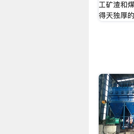
工矿渣和
得天独厚