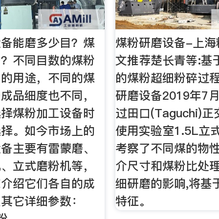
设备能磨多少目？煤
煤粉研磨设备-上海
备？不同目数的煤粉
文推荐楚长青等:基
同的用途，不同的煤
的煤粉超细粉碎过程
备成品细度也不同，
研磨设备2019年7月
选择煤粉加工设备时
过田口(Taguchi)
选择。如今市场上的
使用实验室1.5L立
设备主要有雷蒙磨、
考察了不同煤的物
机、立式磨粉机等，
介尺寸和煤粉比处
家介绍它们各自的成
细研磨的影响,将基
及其它详细参数：
特征。
粉