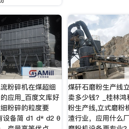
气流粉碎机在煤超细
煤矸石磨粉生产线
的应用_百度文库好
卖多少钱？_桂林鸿
超细粉碎的粒度要
粉生产线,立式磨粉
备简 d1 d* d2 θ
渣行业，应用什么
低、产量高等优点，
磨粉机设备更专业