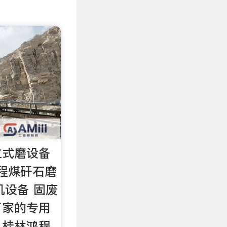
立式磨设备
程煤矸石磨
机设备 固废
厂家的专用
？桂林鸿程