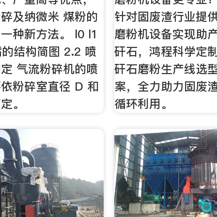
碎及纳微米 煤粉的
针对固废渣行业提
种新方法。 l0 l1
磨粉机设备实现助产
嘴的结构简图 2.2 喷
矸石，鸿程科学定
定 气流粉碎机的喷
矸石磨粉生产线选
依粉碎室直径 D 和
案，全力助力固废
而定。
循环利用。