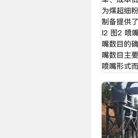
为煤超细粉
制备提供了一
l2 图2 喷
嘴数目的确
嘴数目主要
喷嘴形式