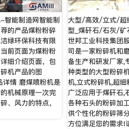
-智能制造网智能制
大型/高效/立式/
推荐的产品煤粉粉碎
型_煤矸石/石灰/
北洁绿环保科技有限
世邦工业科技集团
，当前页面为煤粉粉
司是一家粉碎机和
品详细介绍页面，包
备生产和研发厂家,
粉碎机产品的图
种类型的大型粉碎机
品详情 磨煤喷粉机是
机,立式粉碎机,超细
转的机械原理一次完
广泛应用于煤矸石,
粉碎、风力的特点，
各种石头的粉碎加
供个性化的粉碎筛分
方位满足您的需求!