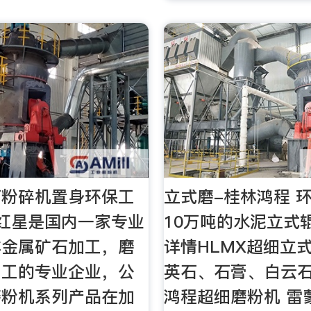
石粉碎机置身环保工
立式磨-桂林鸿程 
红星是国内一家专业
10万吨的水泥立式
非金属矿石加工，磨
详情HLMX超细立
加工的专业企业，公
英石、石膏、白云
磨粉机系列产品在加
鸿程超细磨粉机 雷