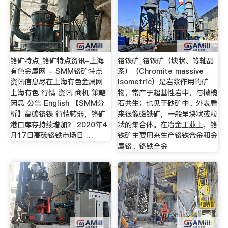
铬矿特点_铬矿特点资讯-上海
铬铁矿_铬铁矿（块状、等轴晶
有色金属网 - SMM铬矿特点
系）（Chromite massive
资讯信息尽在上海有色金属网
Isometric）是岩浆作用的矿
上海有色 行情 资讯 商机 策略
物，常产于超基性岩中，与橄榄
因思 公告 English 【SMM分
石共生；也见于砂矿中。外表看
析】高碳铬铁 行情转弱，铬矿
来很像磁铁矿，一般呈块状或粒
港口库存持续增加？ 2020年4
状的集合体。在冶金工业上，铬
月17日高碳铬铁市场日 …
铁矿主要用来生产铬铁合金和金
属铬。铬铁合金