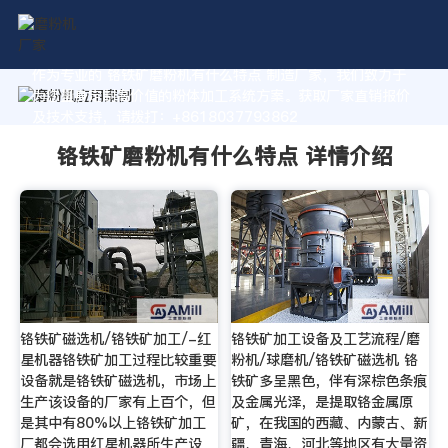
作为专业的 铬铁矿磨粉机有什么特点 制造厂家，我们致力于
为您量身定制高价值的粉体加工系统方案。获取厂家直销报价
及技术支持，请拨打：+8618037793862
铬铁矿磨粉机有什么特点 详情介绍
铬铁矿磁选机/铬铁矿加工/-红
铬铁矿加工设备及工艺流程/磨
星机器铬铁矿加工过程比较重要
粉机/球磨机/铬铁矿磁选机 铬
设备就是铬铁矿磁选机，市场上
铁矿多呈黑色，伴有深棕色条痕
生产该设备的厂家有上百个，但
及金属光泽，是提取铬金属原
是其中有80%以上铬铁矿加工
矿，在我国的西藏、内蒙古、新
厂都会选用红星机器所生产设
疆、青海、河北等地区有大量资