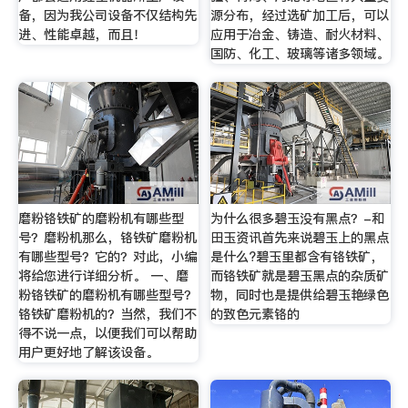
备，因为我公司设备不仅结构先
源分布，经过选矿加工后，可以
进、性能卓越，而且！
应用于冶金、铸造、耐火材料、
国防、化工、玻璃等诸多领域。
磨粉铬铁矿的磨粉机有哪些型
为什么很多碧玉没有黑点？-和
号？磨粉机那么，铬铁矿磨粉机
田玉资讯首先来说碧玉上的黑点
有哪些型号？它的？对此，小编
是什么?碧玉里都含有铬铁矿，
将给您进行详细分析。 一、磨
而铬铁矿就是碧玉黑点的杂质矿
粉铬铁矿的磨粉机有哪些型号？
物，同时也是提供给碧玉艳绿色
铬铁矿磨粉机的？当然，我们不
的致色元素铬的
得不说一点，以便我们可以帮助
用户更好地了解该设备。