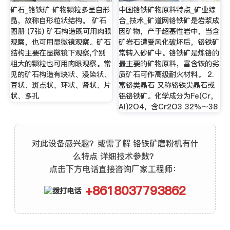
矿石_铬铁矿 矿物颗粒多呈自形
中国铬铁矿物原料特点_矿业综
晶，故称自形粒状结构。 矿石
合_技术_矿道网铬铁矿是岩浆成
图册 (7张) 矿石构造既可用肉眼
因矿物，产于超基性岩中，当含
观察，也可用显微镜观察。矿石
矿岩石遭受风化破坏后，铬铁矿
结构主要在显微镜下观察,个别
常转入砂矿中。铬铁矿是炼铬的
粗大的颗粒也可用肉眼观察。常
最主要的矿物原料，富含铁的劣
见的矿石构造有块状、浸染状、
质矿石可作高级耐火材料。 2.
豆状、斑点状、环状、肾状、片
富铬类晶石 又称铬铁尖晶石或
状、多孔
铝铬铁矿。化学成分为Fe(Cr，
Al)2O4，含Cr2O3 32%～38
对此设备感兴趣？或需了解 铬铁矿磨粉机有什
么特点 详细技术参数？
点击下方电话直接咨询厂家工程师：
+8618037793862