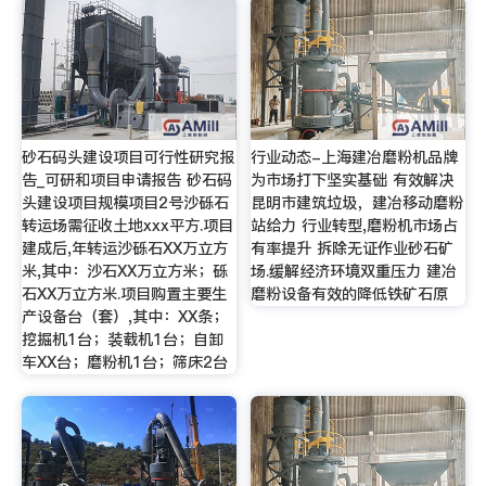
砂石码头建设项目可行性研究报
行业动态-上海建冶磨粉机品牌
告_可研和项目申请报告 砂石码
为市场打下坚实基础 有效解决
头建设项目规模项目2号沙砾石
昆明市建筑垃圾，建冶移动磨粉
转运场需征收土地xxx平方.项目
站给力 行业转型,磨粉机市场占
建成后,年转运沙砾石XX万立方
有率提升 拆除无证作业砂石矿
米,其中：沙石XX万立方米；砾
场.缓解经济环境双重压力 建冶
石XX万立方米.项目购置主要生
磨粉设备有效的降低铁矿石原
产设备台（套）,其中：XX条；
挖掘机1台；装载机1台；自卸
车XX台；磨粉机1台；筛床2台