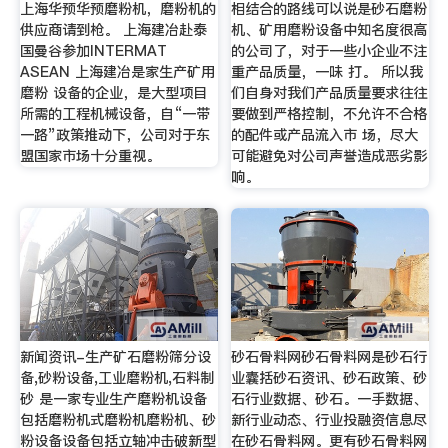
上海华预华预磨粉机，磨粉机的
相结合的路线可以说是砂石磨粉
供应商请到枪。 上海建冶赴泰
机、矿用磨粉设备中知名度很高
国曼谷参加INTERMAT
的公司了，对于一些小企业不注
ASEAN 上海建冶是家生产矿用
重产品质量，一味 打。 所以我
磨粉 设备的企业，是大型项目
们自身对我们产品质量要求往往
所需的工程机械设备，自“一带
要做到严格控制，不允许不合格
一路”政策推动下，公司对于东
的配件或产品流入市 场，尽大
盟国家市场十分重视。
可能避免对公司声誉造成恶劣影
响。
新闻资讯-生产矿石磨粉筛分设
砂石骨料网砂石骨料网是砂石行
备,砂粉设备,工业磨粉机,石料制
业囊括砂石资讯、砂石政策、砂
砂 是一家专业生产磨粉机设备
石行业数据、砂石。一手数据、
包括磨粉机式磨粉机磨粉机、砂
新行业动态、行业投融资信息尽
粉设备设备包括立轴冲击破新型
在砂石骨料网。更有砂石骨料网