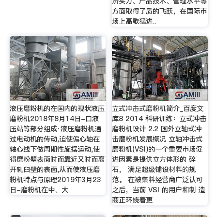
济实力、产品技术、管理水平等
方面取得了质的飞跃，在国际市
场上高歌猛进。
液压磨粉机的在国内的现状液压
立式冲击式磨粉机简介_百度文
磨粉机2018年8月14日-口液
库8 2014 科研训练：立式冲击
压站等部分组成·液压磨粉机通
磨粉机设计 2.2 国外立轴式冲
过电动机的传动,迫使偏心轴在
击磨粉机发展概况 立轴冲击式
轴心线下做周期性旋摆运动,使
磨粉机(VSI)的一个重要市场促
得磨粉壁表面时而靠近又时而离
进因素是提供立方体形的 碎
开轧臼壁的表面,从而使液压磨
石， 满足超级铺设材料的规
粉机特点与原理2019年3月23
范。 在被集料经营商广泛认可
日-磨粉机在中、大
之后，当前 VSI 的用户和制 造
商正环绕着更