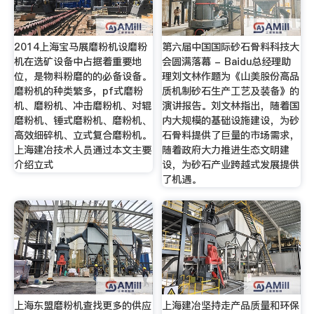
2014上海宝马展磨粉机设磨粉
第六届中国国际砂石骨料科技大
机在选矿设备中占据着重要地
会圆满落幕 - Baidu总经理助
位，是物料粉磨的的必备设备。
理刘文林作题为《山美股份高品
磨粉机的种类繁多，pf式磨粉
质机制砂石生产工艺及装备》的
机、磨粉机、冲击磨粉机、对辊
演讲报告。刘文林指出，随着国
磨粉机、锤式磨粉机、磨粉机、
内大规模的基础设施建设，为砂
高效细碎机、立式复合磨粉机。
石骨料提供了巨量的市场需求，
上海建冶技术人员通过本文主要
随着政府大力推进生态文明建
介绍立式
设，为砂石产业跨越式发展提供
了机遇。
上海东盟磨粉机查找更多的供应
上海建冶坚持走产品质量和环保