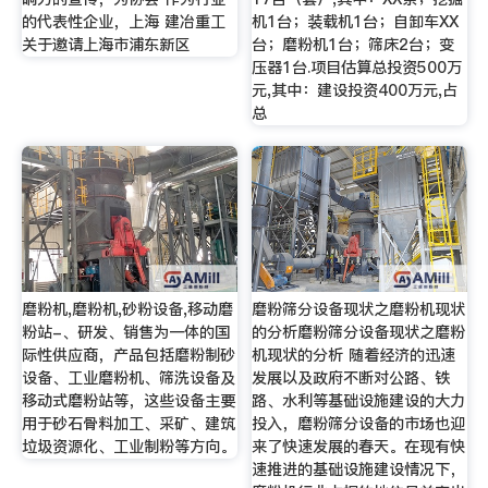
的代表性企业，上海 建冶重工
机1台；装载机1台；自卸车XX
关于邀请上海市浦东新区
台；磨粉机1台；筛床2台；变
压器1台.项目估算总投资500万
元,其中：建设投资400万元,占
总
磨粉机,磨粉机,砂粉设备,移动磨
磨粉筛分设备现状之磨粉机现状
粉站-、研发、销售为一体的国
的分析磨粉筛分设备现状之磨粉
际性供应商，产品包括磨粉制砂
机现状的分析 随着经济的迅速
设备、工业磨粉机、筛洗设备及
发展以及政府不断对公路、铁
移动式磨粉站等，这些设备主要
路、水利等基础设施建设的大力
用于砂石骨料加工、采矿、建筑
投入，磨粉筛分设备的市场也迎
垃圾资源化、工业制粉等方向。
来了快速发展的春天。在现有快
速推进的基础设施建设情况下，