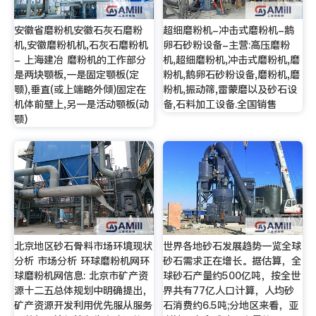
安徽省磨粉机安徽石灰石磨粉
超细磨粉机-冲击式磨粉机-鹅
机,安徽磨粉机机,石灰石磨粉机
卵石砂粉设备-主营:高压磨粉
- 上海建冶 磨粉机的工作部分
机,超细磨粉机,冲击式磨粉机,磨
是两块颚板,一是固定颚板(定
粉机,鹅卵石砂粉设备,磨粉机,磨
颚),垂直(或上端略外倾)固定在
粉机,振动筛,雷蒙磨以及砂石设
机体前壁上,另一是活动颚板(动
备,石料加工设备.全国销售
颚)
北京地区砂石骨料市场环境现状
世界各地砂石发展趋势一览全球
分析 市场分析 环球磨粉机网环
砂石需求正在增长。据估算，全
球磨粉机网信息: 北京市矿产资
球砂石产量约500亿吨，按全世
源十二五总体规划中明确提出，
界共有77亿人口计算，人均砂
矿产资源开发利用优先服从服务
石消费约6.5吨;分地区来看，亚