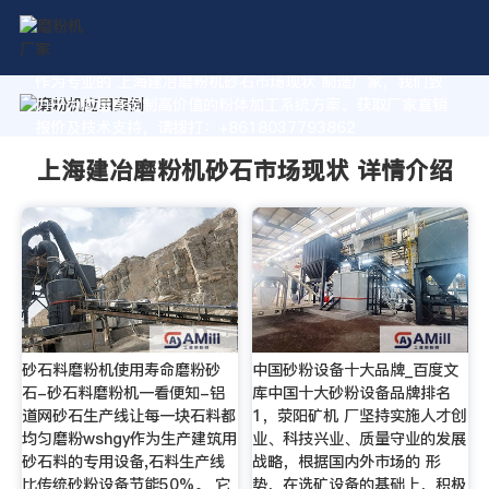
作为专业的 上海建冶磨粉机砂石市场现状 制造厂家，我们致
力于为您量身定制高价值的粉体加工系统方案。获取厂家直销
报价及技术支持，请拨打：+8618037793862
上海建冶磨粉机砂石市场现状 详情介绍
砂石料磨粉机使用寿命磨粉砂
中国砂粉设备十大品牌_百度文
石-砂石料磨粉机一看便知-铝
库中国十大砂粉设备品牌排名
道网砂石生产线让每一块石料都
1，荥阳矿机 厂坚持实施人才创
均匀磨粉wshgy作为生产建筑用
业、科技兴业、质量守业的发展
砂石料的专用设备,石料生产线
战略，根据国内外市场的 形
比传统砂粉设备节能50%。 它
势，在选矿设备的基础上，积极