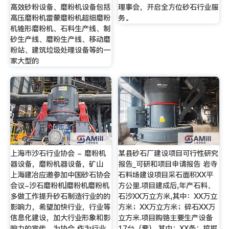
高效砂粉设备、磨粉机设备包括
理事会，开启全方位砂石行业服
高压磨粉机雷蒙磨粉机超细磨粉
务。
机锥形磨粉机、石料生产线、制
砂生产线、磨粉生产线、移动磨
粉站、建筑垃圾处理设备等的一
家大型的
上海市沙石行业协会 - 磨粉机
某县砂石厂建设项目可行性研究
器设备，磨粉机器设备，矿山
报告_可研和项目申请报告 岩寺
上海建冶应邀参加中国砂石协会
石料场建设项目采石面积XX平
会议-沙石磨粉机|磨粉机磨粉机
方公里.项目建成后,年产石料、
多做工作提升砂石制造行业的的
石沙XX万立方米,其中：XX万立
影响力，希望加快行业，行业等
方米；XX万立方米；碎石XX万
信息化建设，加大行业形象和影
立方米.项目购臵主要生产设备
响力的宣传，为协会 作为行业
17台（套）,其中：XX条；挖掘