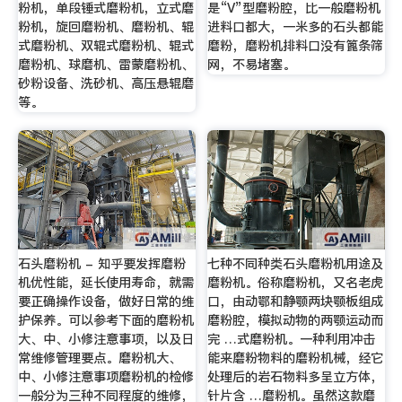
粉机，单段锤式磨粉机，立式磨
是“V”型磨粉腔，比一般磨粉机
粉机，旋回磨粉机、磨粉机、辊
进料口都大，一米多的石头都能
式磨粉机、双辊式磨粉机、辊式
磨粉，磨粉机排料口没有篦条筛
磨粉机、球磨机、雷蒙磨粉机、
网，不易堵塞。
砂粉设备、洗砂机、高压悬辊磨
等。
石头磨粉机 - 知乎要发挥磨粉
七种不同种类石头磨粉机用途及
机优性能，延长使用寿命，就需
磨粉机。俗称磨粉机，又名老虎
要正确操作设备，做好日常的维
口，由动鄂和静颚两块颚板组成
护保养。可以参考下面的磨粉机
磨粉腔，模拟动物的两颚运动而
大、中、小修注意事项，以及日
完 …式磨粉机。一种利用冲击
常维修管理要点。磨粉机大、
能来磨粉物料的磨粉机械，经它
中、小修注意事项磨粉机的检修
处理后的岩石物料多呈立方体，
一般分为三种不同程度的维修，
针片含 …磨粉机。虽然这款磨