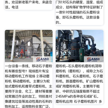
务。欢迎新老客户来电、来函洽
门针对石头的硬度、湿度、组成
谈。电话
成分、结构等矿物学特征研制了
一款针对性超强的石头磨粉设
备，即石头磨粉机，这款设备
的。
一台设备一条线，移动石子磨粉
磨粉机-石头磨粉机磨粉机简称
机有哪些型号？现场图片有没
磨粉机（磨粉机），或称之为石
移动磨粉机工作现场 2.移动磨
料磨粉机，石头磨粉机，石子磨
粉机 移动磨粉机，主要分为轮
粉机，路面磨粉机，矿山磨粉机
胎式磨粉机和履带式磨粉机，主
或矿用磨粉机等。主要用于粗
要用于冶金、化工、建材等需要
碎、中碎抗压强度极限不超过
经常搬迁作业的加工，特别是对
245MPa的各种岩石或矿石。
像建筑垃圾等流动性高的石料的
磨粉机应用 石子磨粉机图片 多
物料加工，适用物料非常广泛，