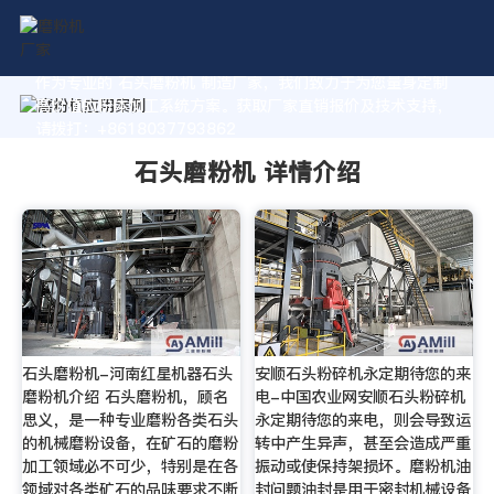
作为专业的 石头磨粉机 制造厂家，我们致力于为您量身定制
高价值的粉体加工系统方案。获取厂家直销报价及技术支持，
请拨打：+8618037793862
石头磨粉机 详情介绍
石头磨粉机-河南红星机器石头
安顺石头粉碎机永定期待您的来
磨粉机介绍 石头磨粉机，顾名
电-中国农业网安顺石头粉碎机
思义，是一种专业磨粉各类石头
永定期待您的来电，则会导致运
的机械磨粉设备，在矿石的磨粉
转中产生异声，甚至会造成严重
加工领域必不可少，特别是在各
振动或使保持架损坏。磨粉机油
领域对各类矿石的品味要求不断
封问题油封是用于密封机械设备