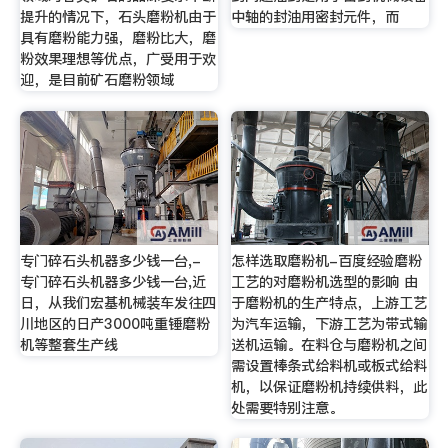
提升的情况下，石头磨粉机由于
中轴的封油用密封元件，而
具有磨粉能力强，磨粉比大，磨
粉效果理想等优点，广受用于欢
迎，是目前矿石磨粉领域
专门碎石头机器多少钱一台,-
怎样选取磨粉机-百度经验磨粉
专门碎石头机器多少钱一台,近
工艺的对磨粉机选型的影响 由
日，从我们宏基机械装车发往四
于磨粉机的生产特点，上游工艺
川地区的日产3000吨重锤磨粉
为汽车运输，下游工艺为带式输
机等整套生产线
送机运输。在料仓与磨粉机之间
需设置棒条式给料机或板式给料
机，以保证磨粉机持续供料，此
处需要特别注意。