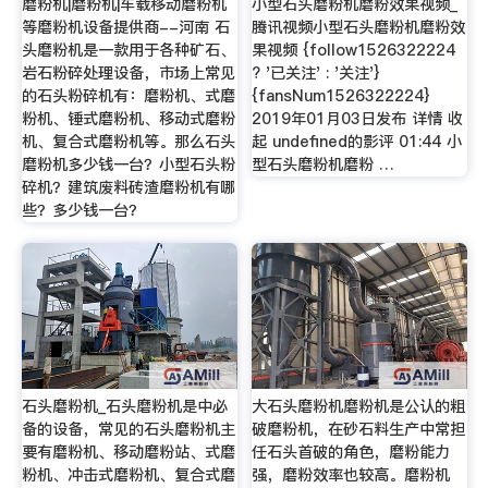
磨粉机|磨粉机|车载移动磨粉机
小型石头磨粉机磨粉效果视频_
等磨粉机设备提供商--河南 石
腾讯视频小型石头磨粉机磨粉效
头磨粉机是一款用于各种矿石、
果视频 {follow1526322224
岩石粉碎处理设备，市场上常见
? '已关注' : '关注'}
的石头粉碎机有：磨粉机、式磨
{fansNum1526322224}
粉机、锤式磨粉机、移动式磨粉
2019年01月03日发布 详情 收
机、复合式磨粉机等。那么石头
起 undefined的影评 01:44 小
磨粉机多少钱一台？小型石头粉
型石头磨粉机磨粉 …
碎机？建筑废料砖渣磨粉机有哪
些？多少钱一台？
石头磨粉机_石头磨粉机是中必
大石头磨粉机磨粉机是公认的粗
备的设备，常见的石头磨粉机主
破磨粉机，在砂石料生产中常担
要有磨粉机、移动磨粉站、式磨
任石头首破的角色，磨粉能力
粉机、冲击式磨粉机、复合式磨
强，磨粉效率也较高。磨粉机