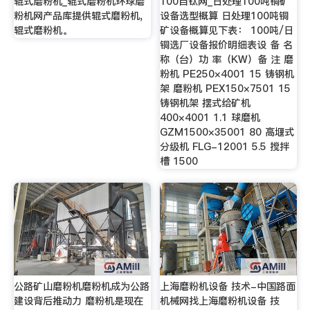
辊式磨粉机_辊式磨粉机环球磨
100目钛网_日处理100吨铜矿
粉机网产品库提供辊式磨粉机,
设备选型概算 日处理100吨铜
辊式磨粉机。
矿设备概算见下表： 100吨/日
铜选厂设备报价明细表设 备 名
称（台）功 率（KW）备 注 磨
粉机 PE250×4001 15 铸钢机
架 磨粉机 PEX150×7501 15
铸钢机架 摆式给矿机
400×4001 1.1 球磨机
GZM1500×35001 80 高堰式
分级机 FLG-12001 5.5 搅拌
槽 1500
公路矿山磨粉机磨粉机成为公路
上海磨粉机设备 技术-中国路面
建设背后推动力 磨粉机是现在
机械网找上海磨粉机设备 技