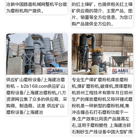
冶新中国路面机械网整机平台能
的红土镍矿。也提供相关红土镍
为磨粉机用户提供。
矿供应商的简介，主营产品，图
片，销量等全方位信息，为您订
购产品提供全方位的。
供应矿山磨粉设备/上海建冶磨
专业生产煤矿磨粉机煤炭磨粉
粉机 - b2b168.com供应矿山
机,煤矿磨粉机,破煤机,原煤磨粉
磨粉设备/上海建冶磨粉机,八方
机郑州工程技术有限年月日郑州
资源网云集了众多的供应商，采
生产的煤炭磨粉机又称环锤式磨
购商，制造商。这是 供应矿山
粉机是一种新型的磨粉机械,集
磨粉设备/上海建冶
冲击撞击石打石磨粉功能于一
身,生产效率比同类产品提高左
右,适用于磨粉脆性 上海建冶碎
石制砂生产线设备中国大型矿用