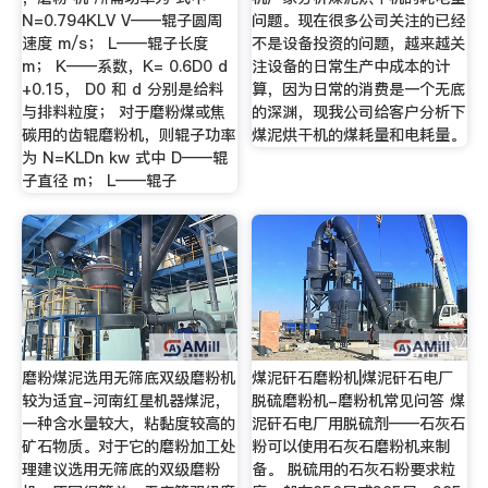
N=0.794KLV V——辊子圆周
问题。现在很多公司关注的已经
速度 m/s； L——辊子长度
不是设备投资的问题，越来越关
m； K——系数，K= 0.6D0 d
注设备的日常生产中成本的计
+0.15， D0 和 d 分别是给料
算，因为日常的消费是一个无底
与排料粒度； 对于磨粉煤或焦
的深渊，现我公司给客户分析下
碳用的齿辊磨粉机，则辊子功率
煤泥烘干机的煤耗量和电耗量。
为 N=KLDn kw 式中 D——辊
子直径 m； L——辊子
磨粉煤泥选用无筛底双级磨粉机
煤泥矸石磨粉机|煤泥矸石电厂
较为适宜-河南红星机器煤泥，
脱硫磨粉机-磨粉机常见问答 煤
一种含水量较大，粘黏度较高的
泥矸石电厂用脱硫剂——石灰石
矿石物质。对于它的磨粉加工处
粉可以使用石灰石磨粉机来制
理建议选用无筛底的双级磨粉
备。 脱硫用的石灰石粉要求粒