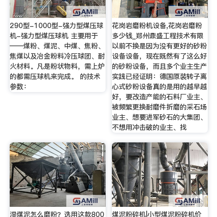
290型-1000型-强力型煤压球
花岗岩磨粉机设备,花岗岩磨粉
机-强力型煤压球机 主要用于
多少钱_郑州鼎盛工程技术有限
——煤粉、煤泥、中煤、焦粉、
以前不换是因为没有更好的砂粉
焦煤以及冶金粉料冷压球团、耐
设备设备，现在既然有了这么好
火材料。凡是粉状物料，需上炉
的砂粉设备，而且多个业主生产
的都需压球机来完成。 的技术
实践已经证明：德国原装转子离
参数：
心式砂粉设备真的是用的越早越
好，要改造产能的石料厂业主、
被频繁更换耐磨件折磨的采石场
业主、想要进军砂石的大集团、
不想用冲击破的业主、找
湿煤泥怎么磨粉？选用这款800
煤泥粉碎机|小型煤泥粉碎机价