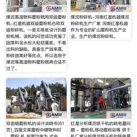
煤泥高湿物料磨粉就用双级磨粉
煤泥粉碎机-河南红星机器煤泥
机-红星机器双级磨粉机也称双
粉碎机生产厂家 河南红星机器
级粉碎机，一类无筛底设计的磨
作为专业的矿山磨粉机生产企
粉机械。该机的问世成功克服了
业，生产的煤泥粉碎机。
因原料含水份大粘结篦底，不易
出料的缺陷，具备生产效率高，
粉碎效果好等优点，所以选用于
煤泥等高湿物料磨粉就再合适不
过了。
双齿辊磨粉机的设计说明书(61
红星分析煤泥烘干机的耗电量问
页)_百度文库磨粉中硬物料时
题 - 磨粉机,移动磨粉站等 烘干
，磨粉 机 所需功率为 式中
机厂家分析煤泥烘干机的耗电量