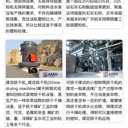
机。原因很简单，无底筛双级磨
度一般在250目或325目，325
粉机无筛网篦底，对物料含水率
目石灰石粉脱硫效果更好，制备
没有严格的要求，不存在糊堵筛
这样细度的石灰石粉，近年来越
板现象，而且该机磨粉比大，产
来越多的电厂开始采用黎明重工
出效率高，所以比较适宜于煤泥
欧版磨粉机。
的磨粉处理。
煤泥烘干机_煤泥烘干机(Slime
可烘干煤泥的小型转筒烘干机的
drying machine)属于转筒式或
煤泥一般是选煤厂生产过程中得
者叫回转式滚筒烘干机设备，是
到的废弃物，不过说是废弃物，
生产的一种非常成熟的烘干干燥
其还是含有一定的价值，需要使
设备，适于烘干煤矿工业的煤
用烘干机将水分去除，将煤泥进
泥、污泥、金属和非金 属矿的
行干燥处理，得到可以直接使用
磁、重、浮精矿及水泥工业的粘
的燃料。煤泥烘干机应用
土等多个行业。