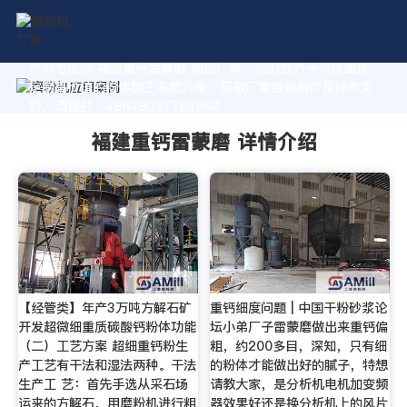
作为专业的 褔建重钙雷蒙磨 制造厂家，我们致力于为您量身
定制高价值的粉体加工系统方案。获取厂家直销报价及技术支
持，请拨打：+8618037793862
褔建重钙雷蒙磨 详情介绍
【经管类】年产3万吨方解石矿
重钙细度问题 | 中国干粉砂浆论
开发超微细重质碳酸钙粉体功能
坛小弟厂子雷蒙磨做出来重钙偏
（二）工艺方案 超细重钙粉生
粗，约200多目，深知，只有细
产工艺有干法和湿法两种。干法
的粉体才能做出好的腻子，特想
生产工 艺：首先手选从采石场
请教大家，是分析机电机加变频
运来的方解石，用磨粉机进行粗
器效果好还是换分析机上的风片