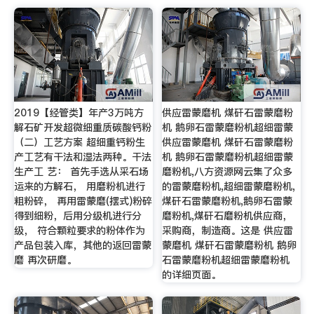
2019【经管类】年产3万吨方
供应雷蒙磨机 煤矸石雷蒙磨粉
解石矿开发超微细重质碳酸钙粉
机 鹅卵石雷蒙磨粉机超细雷蒙
（二）工艺方案 超细重钙粉生
供应雷蒙磨机 煤矸石雷蒙磨粉
产工艺有干法和湿法两种。干法
机 鹅卵石雷蒙磨粉机超细雷蒙
生产工 艺： 首先手选从采石场
磨粉机,八方资源网云集了众多
运来的方解石， 用磨粉机进行
的雷蒙磨粉机,超细雷蒙磨粉机,
粗粉碎， 再用雷蒙磨(摆式)粉碎
煤矸石雷蒙磨粉机,鹅卵石雷蒙
得到细粉，后用分级机进行分
磨粉机,煤矸石磨粉机供应商，
级， 符合颗粒要求的粉体作为
采购商，制造商。这是 供应雷
产品包装入库，其他的返回雷蒙
蒙磨机 煤矸石雷蒙磨粉机 鹅卵
磨 再次研磨。
石雷蒙磨粉机超细雷蒙磨粉机
的详细页面。