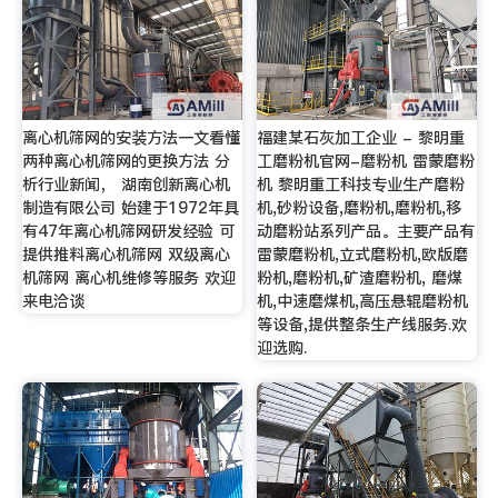
离心机筛网的安装方法一文看懂
福建某石灰加工企业 - 黎明重
两种离心机筛网的更换方法 分
工磨粉机官网-磨粉机 雷蒙磨粉
析行业新闻， 湖南创新离心机
机 黎明重工科技专业生产磨粉
制造有限公司 始建于1972年具
机,砂粉设备,磨粉机,磨粉机,移
有47年离心机筛网研发经验 可
动磨粉站系列产品。主要产品有
提供推料离心机筛网 双级离心
雷蒙磨粉机,立式磨粉机,欧版磨
机筛网 离心机维修等服务 欢迎
粉机,磨粉机,矿渣磨粉机, 磨煤
来电洽谈
机,中速磨煤机,高压悬辊磨粉机
等设备,提供整条生产线服务.欢
迎选购.