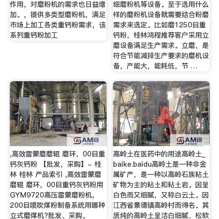
作用，对磨粉机的需求也日益增
细磨粉机等设备。至于选用什么
加。，提供多类型磨粉机，满足
样的磨粉机设备就需要结合粉磨
市场上加工各类重钙粉需求，该
需求来选定。比如磨1250目重
系列重钙粉加工
钙粉，桂林鸿程推荐客户采用立
磨设备满足生产需求。立磨，是
符合节能减排生产要求的磨机设
备，产能大，能耗低，节 …
,高效雷蒙磨磨辊 磨环，00目重
高岭土在医药中的用途高岭土_
钙灰钙粉 【批发，采购】- 桂
baike.baidu高岭土是一种非金
林 桂林 产品索引 ,高效雷蒙磨
属矿产，是一种以高岭石族粘土
磨辊 磨环，00目重钙灰钙粉用
矿物为主的粘土和粘土岩。因呈
GYM9720高压雷蒙磨粉机，
白色而又细腻，又称白云土。因
200目喷吹煤粉制备系统用哪种
江西省景德镇高岭村而得名。其
立式磨煤机?批发、采购。
质纯的高岭土呈洁白细腻、松软