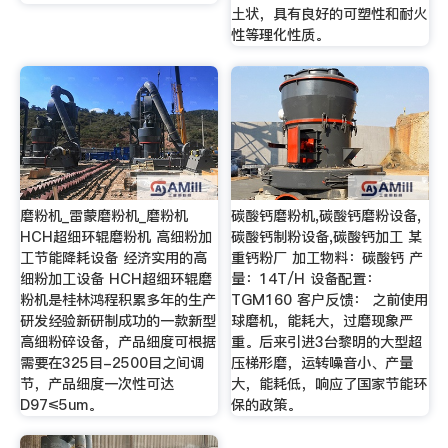
土状，具有良好的可塑性和耐火
性等理化性质。
磨粉机_雷蒙磨粉机_磨粉机
碳酸钙磨粉机,碳酸钙磨粉设备,
HCH超细环辊磨粉机 高细粉加
碳酸钙制粉设备,碳酸钙加工 某
工节能降耗设备 经济实用的高
重钙粉厂 加工物料：碳酸钙 产
细粉加工设备 HCH超细环辊磨
量：14T/H 设备配置：
粉机是桂林鸿程积累多年的生产
TGM160 客户反馈： 之前使用
研发经验新研制成功的一款新型
球磨机，能耗大，过磨现象严
高细粉碎设备，产品细度可根据
重。后来引进3台黎明的大型超
需要在325目-2500目之间调
压梯形磨，运转噪音小、产量
节，产品细度一次性可达
大，能耗低，响应了国家节能环
D97≤5um。
保的政策。