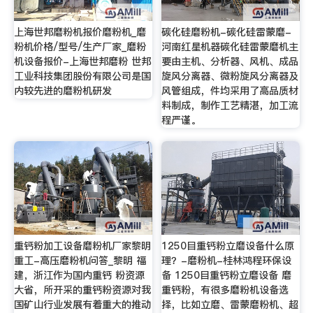
上海世邦磨粉机报价磨粉机_磨
碳化硅磨粉机-碳化硅雷蒙磨-
粉机价格/型号/生产厂家_磨粉
河南红星机器碳化硅雷蒙磨机主
机设备报价-上海世邦磨粉 世邦
要由主机、分析器、风机、成品
工业科技集团股份有限公司是国
旋风分离器、微粉旋风分离器及
内较先进的磨粉机研发
风管组成，件均采用了高品质材
料制成，制作工艺精湛，加工流
程严谨。
重钙粉加工设备磨粉机厂家黎明
1250目重钙粉立磨设备什么原
重工-高压磨粉机问答_黎明 福
理？-磨粉机-桂林鸿程环保设
建，浙江作为国内重钙 粉资源
备 1250目重钙粉立磨设备 磨
大省，所开采的重钙粉资源对我
重钙粉，有很多磨粉机设备选
国矿山行业发展有着重大的推动
择，比如立磨、雷蒙磨粉机、超