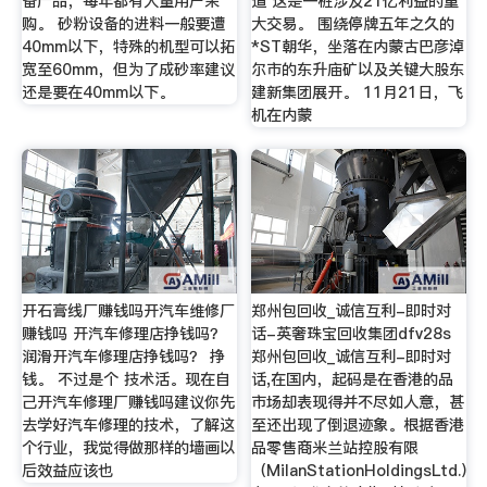
备产品，每年都有大量用户采
道 这是一桩涉及21亿利益的重
购。 砂粉设备的进料一般要遭
大交易。 围绕停牌五年之久的
40mm以下，特殊的机型可以拓
*ST朝华，坐落在内蒙古巴彦淖
宽至60mm，但为了成砂率建议
尔市的东升庙矿以及关键大股东
还是要在40mm以下。
建新集团展开。 11月21日，飞
机在内蒙
开石膏线厂赚钱吗开汽车维修厂
郑州包回收_诚信互利-即时对
赚钱吗 开汽车修理店挣钱吗？
话-英奢珠宝回收集团dfv28s
润滑开汽车修理店挣钱吗？ 挣
郑州包回收_诚信互利-即时对
钱。 不过是个 技术活。现在自
话,在国内，起码是在香港的品
己开汽车修理厂赚钱吗建议你先
市场却表现得并不尽如人意，甚
去学好汽车修理的技术，了解这
至还出现了倒退迹象。根据香港
个行业，我觉得做那样的墙画以
品零售商米兰站控股有限
后效益应该也
（MilanStationHoldingsLtd.）