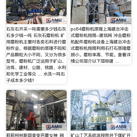
石灰石开采一吨需要多少钱石灰
pc64磨粉机原理上海建冶冲击
石多少钱一吨 石灰石磨粉机 矿
式磨粉机炮筒-建筑网 冲击磨粉
用磨粉机主要对各类石料进行磨
机配件磨粉机设备上海建冶冲击
粉作业，根据磨粉的原理不同和
式磨粉机炮筒利用石打石原理磨
产品颗粒大小不同，又分为很多
损小。磨粉率高、节能。查看详
型号。磨粉机广泛运用于矿山、
情公司简介以下简称建 …
冶炼、建材、公路、铁路、水利
和化学工业等众 … 水洗一吨石
子成本多少钱？
莉莉柯林斯甜美变芭蕾女神_网
矿山工艺系统流程图井下煤矿开