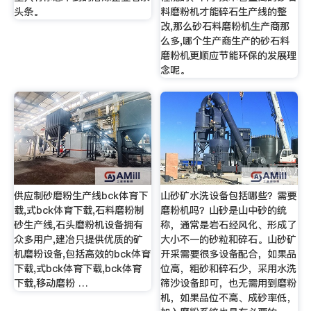
头条。
料磨粉机才能碎石生产线的整
改,那么砂石料磨粉机生产商那
么多,哪个生产商生产的砂石料
磨粉机更顺应节能环保的发展理
念呢。
供应制砂磨粉生产线bck体育下
山砂矿水洗设备包括哪些？需要
载,式bck体育下载,石料磨粉制
磨粉机吗？山砂是山中砂的统
砂生产线,石头磨粉机设备拥有
称，通常是岩石经风化、形成了
众多用户,建冶只提供优质的矿
大小不一的砂粒和碎石。山砂矿
机磨粉设备,包括高效的bck体育
开采需要很多设备配合，如果品
下载,式bck体育下载,bck体育
位高，粗砂和碎石少，采用水洗
下载,移动磨粉 …
筛沙设备即可，也无需用到磨粉
机，如果品位不高、成砂率低，