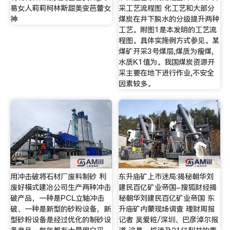
易女人莉莉柯林斯甜美变芭蕾女
采工艺流程图 化工艺和大部分
神
煤炭在井下脱水的分级提升两种
工艺。附图1是本发明的工艺流
程图。具体实施例方式参见。某
煤矿开采3号煤层,煤质为瘦煤,
水质K1值为。我国煤炭资源开
采主要在地下进行作业,不安全
因素较多。
用冲击破将石材厂废料制砂 利
东升庙矿上市迷局:揭秘朝华刘
废好模式建冶公司生产两种冲击
建民百亿矿业帝国-搜狐财经揭
破产品，一种是PCL立轴冲击
秘朝华刘建民百亿矿业帝国 东
破、一种是新型的砂粉设备，新
升庙矿内蒙现场调查 理财周报
型砂粉设备是经过优化的制砂设
记者 吴爱粧/深圳、巴彦淖尔报