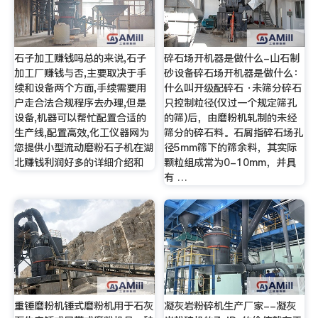
石子加工赚钱吗总的来说,石子
碎石场开机器是做什么-山石制
加工厂赚钱与否,主要取决于手
砂设备碎石场开机器是做什么：
续和设备两个方面,手续需要用
什么叫开级配碎石 ·未筛分碎石
户走合法合规程序去办理,但是
只控制粒径(仅过一个规定筛孔
设备,机器可以帮忙配置合适的
的筛)后，由磨粉机轧制的未经
生产线,配置高效,化工仪器网为
筛分的碎石料。石屑指碎石场孔
您提供小型流动磨粉石子机在湖
径5mm筛下的筛余料，其实际
北赚钱利润好多的详细介绍和
颗粒组成常为0-10mm，并具
有 …
重锤磨粉机锤式磨粉机用于石灰
凝灰岩粉碎机生产厂家--凝灰