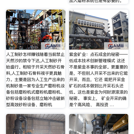
加入磨粉系统也是有必要的。
人工制砂怎样赚钱随着当前禁止
紫金矿业：点石成金的秘密——
天然沙的禁令下达,人工制砂开
低成本技术创新管理模式 这还
始盛行。相较于开采天然砂石骨
不是紫金本事的全部。更重要的
料,人工制砂石骨料视乎更具魅
是，不但别人开采不出来的它能
力。主要是因为人工生产出来的
开采，而且，它还 能把开采金
机制砂是一家专业生产磨粉机设
矿石的成本做到比开采石头还
备包括磨粉机式磨粉机磨粉机、
低。这也是紫金为何财源滚滚的
砂粉设备设备包括立轴冲击破新
秘密。 事实上， 矿业开采的确
型高效砂粉设备、磨粉机
是个高风险、 高投资 …