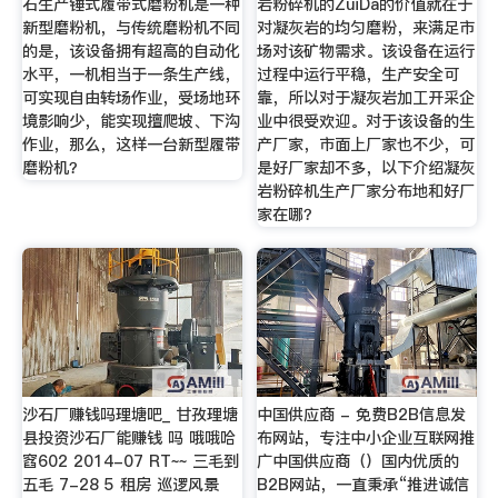
石生产锤式履带式磨粉机是一种
岩粉碎机的ZuiDa的价值就在于
新型磨粉机，与传统磨粉机不同
对凝灰岩的均匀磨粉，来满足市
的是，该设备拥有超高的自动化
场对该矿物需求。该设备在运行
水平，一机相当于一条生产线，
过程中运行平稳，生产安全可
可实现自由转场作业，受场地环
靠，所以对于凝灰岩加工开采企
境影响少，能实现擅爬坡、下沟
业中很受欢迎。对于该设备的生
作业，那么，这样一台新型履带
产厂家，市面上厂家也不少，可
磨粉机？
是好厂家却不多，以下介绍凝灰
岩粉碎机生产厂家分布地和好厂
家在哪？
沙石厂赚钱吗理塘吧_ 甘孜理塘
中国供应商 - 免费B2B信息发
县投资沙石厂能赚钱 吗 哦哦哈
布网站，专注中小企业互联网推
窞602 2014-07 RT~~ 三毛到
广中国供应商（）国内优质的
五毛 7-28 5 租房 巡逻风景
B2B网站，一直秉承“推进诚信