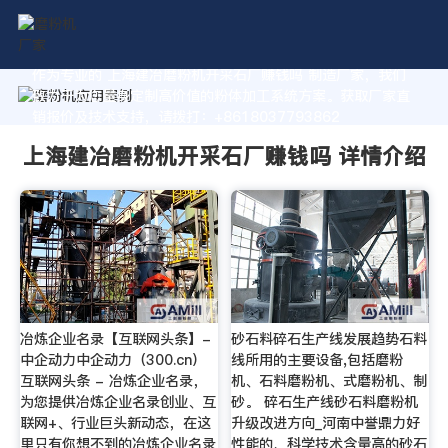
作为专业的 上海建冶磨粉机开采石厂赚钱吗 制造厂家，我们
致力于为您量身定制高价值的粉体加工系统方案。获取厂家直
销报价及技术支持，请拨打：+8618037793862
上海建冶磨粉机开采石厂赚钱吗 详情介绍
冶炼企业名录【互联网头条】-
砂石料碎石生产线发展趋势石料
中企动力中企动力（300.cn）
线所用的主要设备,包括磨粉
互联网头条 - 冶炼企业名录，
机、石料磨粉机、式磨粉机、制
为您提供冶炼企业名录创业、互
砂。 碎石生产线砂石料磨粉机
联网+、行业巨头新动态，在这
升级改进方向_河南中誉鼎力好
里只有你想不到的冶炼企业名录
性能的、科学技术含量高的砂石