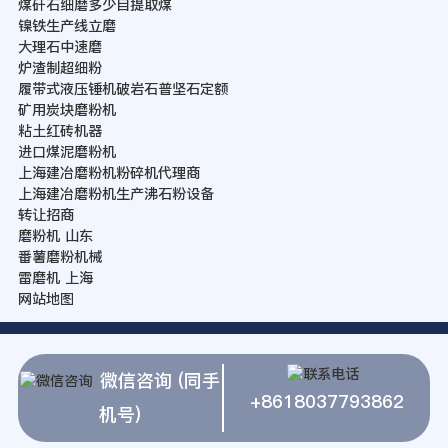
煤矸石细磨多少目提取煤
镍铁生产线立磨
大理石中速磨
炉渣制超细粉
履带式液压锤机破岩石普坚石定额
矿用炭块磨粉机
粘土红砖机器
进口煤泥磨粉机
上海建冶磨粉机粉碎机代理商
上海建冶磨粉机生产沸石粉设备
转让招商
磨粉机 山东
番薯磨粉机械
雷磨机 上海
网站地图
微信咨询 (同手
+8618037793862
机号)