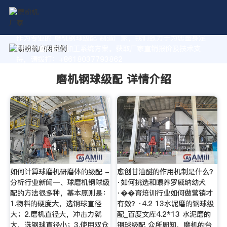
作为专业的 磨机钢球级配 制造厂家，我们致力于为您量身定
制高价值的粉体加工系统方案。获取厂家直销报价及技术支
持，请拨打：+8618037793862
磨机钢球级配 详情介绍
如何计算球磨机研磨体的级配 -
愈创甘油醚的作用机制是什么？
分析行业新闻一、球磨机钢球级
·如何挑选和喂养罗威纳幼犬
配的方法很多种，基本原则是：
·��育培训行业如何做营销才
1.物料的硬度大，选钢球直径
有效？·4.2 13水泥磨的钢球级
大；2.磨机直径大，冲击力就
配_百度文库4.2*13 水泥磨的
大，选钢球直径小；3.使用双仓
钢球级配 众所周知，磨机的台