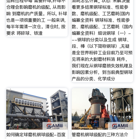
运转过程中每 需要补球,补球不
消耗怎么计算_ 状态: 未解决查
合理会影响磨机的级配, 从而影
看更多结果钢球标准、性能参
响 到磨机的产质量。所以, 补球
数、磨机级配、工艺磨耗(国内
也是一项很重要的工 一般来讲,
编纂全资料 钢球标准、性能参
每半年需清一次仓。清仓时, 按
数、磨机级配、工艺磨耗（国内
要求 将碎球、铁渣
编纂全资料）细说钢球（一）-
--钢球的分类以及生成 钢球、
段、棒（以下简称钢球）,无疑
是全世界粉碎工业目前乃至可预
见将来的大耐磨材料消 耗件，
我们现在从钢球磨损失效机理及
影响因素分析，到当前典型钢球
产品的分类、化学成分
如何确定球磨机钢球级配-百度
管磨机钢球级配的三种方法介