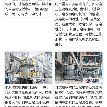
隔板的，球径应比同样排料断面
时产量与许多因素有关，如粉磨
的单层隔仓板小4.一般四级配
工艺流程及其配 套辅机（选粉
球，大、小球少，中间球
机，磨前预磨粉机等）的性能、
入磨物料的特性（品种 及其配
比、粒度大小、综合水份、易磨
性等） 、细度、磨内通风、隔
仓板的形状及位置、衬板的工作
形状、研磨体填充率及其级配、
磨机
水泥球磨机的钢球级配 - 豆丁
球磨机钢球的级配根据及方法有
网为磨机仓篦板通风面积、磨内
哪些？_状态: 未解决球磨机怎样
风速不相同,闭路系 统的通风面
确定介质钢球的级配？_状态: 未
积要大 10 钢球级配合理后,在
解决球磨机的级配怎么算，钢球