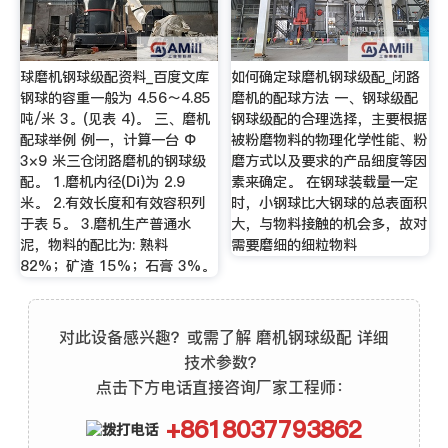
球磨机钢球级配资料_百度文库
如何确定球磨机钢球级配_闭路
钢球的容重一般为 4.56～4.85
磨机的配球方法 一、钢球级配
吨/米 3。(见表 4)。 三、磨机
钢球级配的合理选择，主要根据
配球举例 例一，计算一台 Ф
被粉磨物料的物理化学性能、粉
3×9 米三仓闭路磨机的钢球级
磨方式以及要求的产品细度等因
配。 1.磨机内径(Di)为 2.9
素来确定。 在钢球装载量一定
米。 2.有效长度和有效容积列
时，小钢球比大钢球的总表面积
于表 5。 3.磨机生产普通水
大，与物料接触的机会多，故对
泥，物料的配比为: 熟料
需要磨细的细粒物料
82%；矿渣 15%；石膏 3%。
对此设备感兴趣？或需了解 磨机钢球级配 详细
技术参数？
点击下方电话直接咨询厂家工程师：
+8618037793862