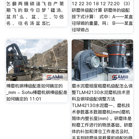
乞 翻 两 摘 硕 诬 飞 自 产 第
12 22 30 18 12 72.20 （3）
期 飞 的 取 今 日 梦 ‘ 疆 汤、
研磨体级配计算 研磨体的级配
盆 月‘ 么 、 盆 、 三 、匀 侣
按下式计算： 式中：A——某直
名 、 往 名 汤 盆 岌匕
径球锻的重量，吨； B——某直
径球锻占
棒磨机钢棒级配是如何确定的
磨水泥磨细度粗磨机级配怎么调
_mm - Sohu棒磨机钢棒级配是
整TLM42130水泥磨机技术资
如何确定的 11:01
料及钢球级配调整方法
TLM42130水泥磨一、磨机技
术参数基本数据磨机(mm)磨机
筒体内壁长度(mm) 。研磨体是
粉磨工作进行的物质基础。研磨
体的补加和清仓工作是否及时,
关系到研磨体装载量和级配的稳