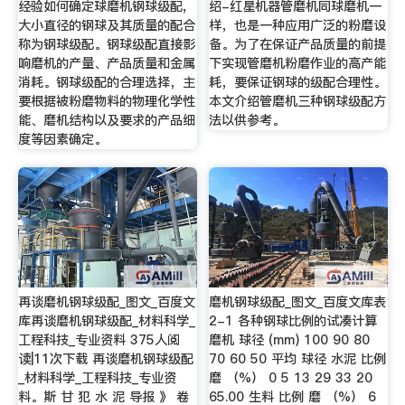
经验如何确定球磨机钢球级配,
绍-红星机器管磨机同球磨机一
大小直径的钢球及其质量的配合
样，也是一种应用广泛的粉磨设
称为钢球级配。钢球级配直接影
备。为了在保证产品质量的前提
响磨机的产量、产品质量和金属
下实现管磨机粉磨作业的高产能
消耗。钢球级配的合理选择，主
耗，要保证钢球的级配合理性。
要根据被粉磨物料的物理化学性
本文介绍管磨机三种钢球级配方
能、磨机结构以及要求的产品细
法以供参考。
度等因素确定。
再谈磨机钢球级配_图文_百度文
磨机钢球级配_图文_百度文库表
库再谈磨机钢球级配_材料科学_
2-1 各种钢球比例的试凑计算
工程科技_专业资料 375人阅
磨机 球径 (mm) 100 90 80
读|11次下载 再谈磨机钢球级配
70 60 50 平均 球径 水泥 比例
_材料科学_工程科技_专业资
磨 （%） 0 5 13 29 33 20
料。斯 甘 犯 水 泥 导报 》 卷
65.00 生料 比例 磨 （%） 6