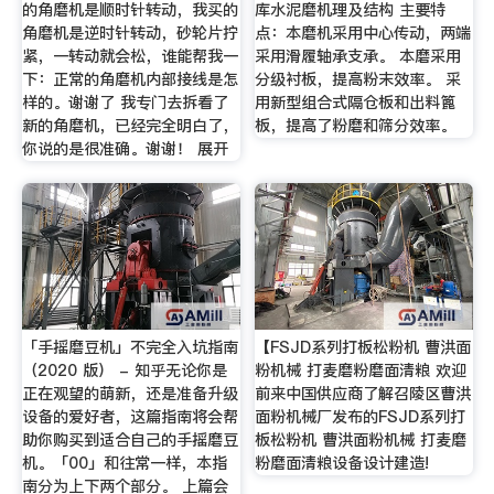
的角磨机是顺时针转动，我买的
库水泥磨机理及结构 主要特
角磨机是逆时针转动，砂轮片拧
点：本磨机采用中心传动，两端
紧，一转动就会松，谁能帮我一
采用滑履轴承支承。 本磨采用
下：正常的角磨机内部接线是怎
分级衬板，提高粉末效率。 采
样的。谢谢了 我专门去拆看了
用新型组合式隔仓板和出料篦
新的角磨机，已经完全明白了，
板，提高了粉磨和筛分效率。
你说的是很准确。谢谢！ 展开
「手摇磨豆机」不完全入坑指南
【FSJD系列打板松粉机 曹洪面
（2020 版） - 知乎无论你是
粉机械 打麦磨粉磨面清粮 欢迎
正在观望的萌新，还是准备升级
前来中国供应商了解召陵区曹洪
设备的爱好者，这篇指南将会帮
面粉机械厂发布的FSJD系列打
助你购买到适合自己的手摇磨豆
板松粉机 曹洪面粉机械 打麦磨
机。「00」和往常一样，本指
粉磨面清粮设备设计建造!
南分为上下两个部分。 上篇会