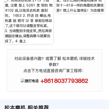
_1. 先将洗衣机倒 2113 下放
宜，性价比高的角磨机推荐 找
置, 注意 垫上 5261 柔 软的 物
双十一618一样的角磨机优惠信
4102 品,以免洗衣机表 面划
息？就上什么值得买！为您推荐
伤。 1653 2. 拧送 回 螺丝,电
机基 础 就可 以 答 被前后移动
了,这个就可以调整皮带松紧。
3. 当调整到手捏皮带,,然后再禁
锢固定螺丝,调整森察斗就算完
成了。4. 盖上
对此设备感兴趣？或需了解 松本磨机 详细技术
参数？
点击下方电话直接咨询厂家工程师：
+8618037793862
松本磨机 相关推荐