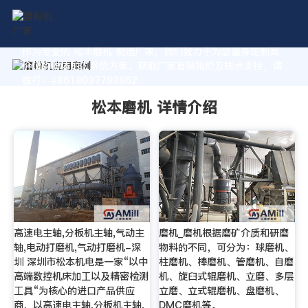
作为专业的 松本磨机 制造厂家，我们致力于为您量身定制高
价值的粉体加工系统方案。获取厂家直销报价及技术支持，请
拨打：+8618037793862
松本磨机 详情介绍
高速电主轴,分板机主轴,气动主
磨机_磨机根据磨矿介质和研磨
轴,电动打磨机,气动打磨机-深
物料的不同，可分为：球磨机、
圳 深圳市松本机电是一家“以中
柱磨机、棒磨机、管磨机、自磨
高端数控机床加工以及精密检测
机、旋臼式辊磨机、立磨、多层
工具“为核心的进口产品供应
立磨、立式辊磨机、盘磨机、
商，以高速电主轴,分板机主轴,
DMC磨机等。