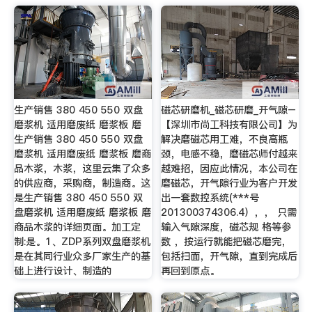
生产销售 380 450 550 双盘
磁芯研磨机_磁芯研磨_开气隙–
磨浆机 适用磨废纸 磨浆板 磨
【深圳市尚工科技有限公司】为
生产销售 380 450 550 双盘
解决磨磁芯用工难，不良高瓶
磨浆机 适用磨废纸 磨浆板 磨商
颈，电感不稳，磨磁芯师付越来
品木浆，木浆，这里云集了众多
越难招，因应此情况，本公司在
的供应商，采购商，制造商。这
磨磁芯，开气隙行业为客户开发
是生产销售 380 450 550 双
出一套数控系统(***号
盘磨浆机 适用磨废纸 磨浆板 磨
201300374306.4），， 只需
商品木浆的详细页面。加工定
输入气隙深度，磁芯规 格等参
制:是。1、ZDP系列双盘磨浆机
数 ，按运行就能把磁芯磨完，
是在其同行业众多厂家生产的基
包括扫面，开气隙，直到完成后
础上进行设计、制造的
再回到原点。