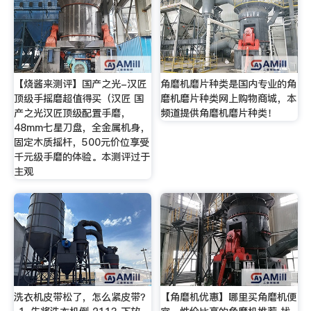
【烧酱来测评】国产之光-汉匠
角磨机磨片种类是国内专业的角
顶级手摇磨超值得买（汉匠 国
磨机磨片种类网上购物商城，本
产之光汉匠顶级配置手磨，
频道提供角磨机磨片种类！
48mm七星刀盘，全金属机身，
固定木质摇杆，500元价位享受
千元级手磨的体验。本测评过于
主观
洗衣机皮带松了，怎么紧皮带？
【角磨机优惠】哪里买角磨机便