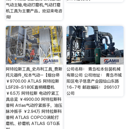
气动主轴,电动打磨机,气动打磨
机工具为主要产品。欢迎来电咨
询!
阿特拉斯工具_史丹利工具_费斯
公司名称： 青岛松本包装机械
托元器件_松本气动–【烟台帝
有限公司 公司地址： 青岛市城
￥9700.00 ATLAS 阿特拉斯
阳区电子信息产业园仙山东路
LSF28-S180E直柄精磨机
16-7号 邮政编码： 266107
￥6.5万 阿特拉斯 电动拧紧工
公司
具总览 ￥4900.00 阿特拉斯科
普柯 Atlas气动拧紧扳手，油压
脉冲扳手 ￥2.94万 阿特拉斯科
普柯 ATLAS COPCO涡轮打
磨机、砂磨机 ATLAS GTG系