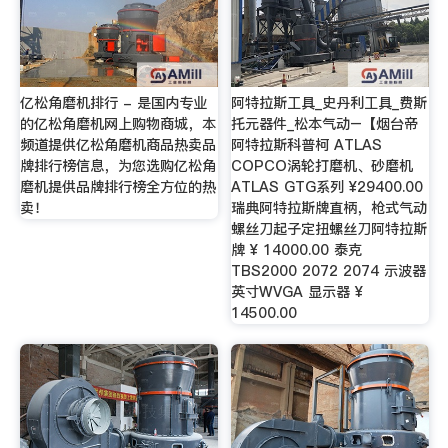
亿松角磨机排行 - 是国内专业
阿特拉斯工具_史丹利工具_费斯
的亿松角磨机网上购物商城，本
托元器件_松本气动–【烟台帝
频道提供亿松角磨机商品热卖品
阿特拉斯科普柯 ATLAS
牌排行榜信息，为您选购亿松角
COPCO涡轮打磨机、砂磨机
磨机提供品牌排行榜全方位的热
ATLAS GTG系列 ¥29400.00
卖！
瑞典阿特拉斯牌直柄，枪式气动
螺丝刀起子定扭螺丝刀阿特拉斯
牌 ¥ 14000.00 泰克
TBS2000 2072 2074 示波器
英寸WVGA 显示器 ¥
14500.00