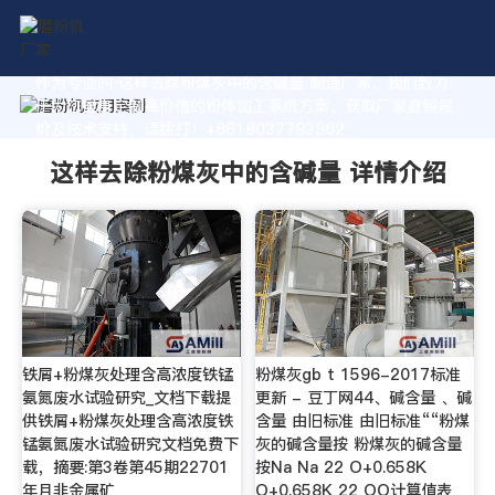
作为专业的 这样去除粉煤灰中的含碱量 制造厂家，我们致力
于为您量身定制高价值的粉体加工系统方案。获取厂家直销报
价及技术支持，请拨打：+8618037793862
这样去除粉煤灰中的含碱量 详情介绍
铁屑+粉煤灰处理含高浓度铁锰
粉煤灰gb t 1596-2017标准
氨氮废水试验研究_文档下载提
更新 - 豆丁网44、碱含量 、碱
供铁屑+粉煤灰处理含高浓度铁
含量 由旧标准 由旧标准““粉煤
锰氨氮废水试验研究文档免费下
灰的碱含量按 粉煤灰的碱含量
载，摘要:第3卷第45期22701
按Na Na 22 O+0.658K
年月非金属矿
O+0.658K 22 OO计算值表