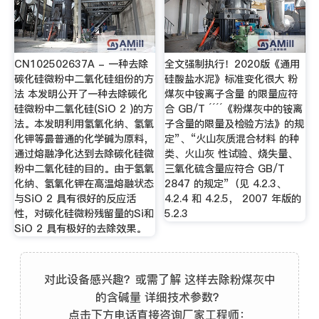
CN102502637A - 一种去除
全文强制执行！2020版《通用
碳化硅微粉中二氧化硅组份的方
硅酸盐水泥》标准变化很大 粉
法 本发明公开了一种去除碳化
煤灰中铵离子含量 的限量应符
硅微粉中二氧化硅(SiO 2 )的方
合 GB/T ´´´´《粉煤灰中的铵离
法。本发明利用氢氧化纳、氢氧
子含量的限量及检验方法》的规
化钾等最普通的化学碱为原料，
定”、“火山灰质混合材料 的种
通过熔融净化达到去除碳化硅微
类、火山灰 性试验、烧失量、
粉中二氧化硅的目的。由于氢氧
三氧化硫含量应符合 GB/T
化纳、氢氧化钾在高温熔融状态
2847 的规定”（见 4.2.3、
与SiO 2 具有很好的反应活
4.2.4 和 4.2.5， 2007 年版的
性，对碳化硅微粉残留量的Si和
5.2.3
SiO 2 具有极好的去除效果。
对此设备感兴趣？或需了解 这样去除粉煤灰中
的含碱量 详细技术参数？
点击下方电话直接咨询厂家工程师：