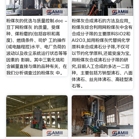
粉煤灰的优选与质量控制.doc -
粉煤灰合成沸石的方法及应用_
豆丁网粉煤灰 的质量，受煤
粉煤灰综合利用网粉煤灰中含有
种、煤粉磨的(包括容积和高
合成分子筛的主要原料SiO2和
度)、燃烧条件、司炉 工的操作
Al2O3,如用粉煤灰代替纯化学
(或电脑程控)水平、电厂负荷的
原料来合成沸石分子筛,不仅可
波动以及收尘系统运行状态等等
以节约化学原料,还能变废为宝,
因素的 影响。其中三氧化琉和
用粉煤灰合成沸石分子筛的研
含碱量直接与煤的品种有关，在
究,目前人工合成的多达一二百
我们分析调查过的粉煤灰 中。
种，主要包括方钠型沸石、八面
体沸石、丝光体沸石、高硅型沸
石等。