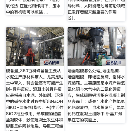
氧化法 在催化剂作用下，废水
导材料、太阳能电池等前沿领域
中的有机物可以被强 …
正发挥着越来越重要的作用
[2]。
碱含量_360百科碱含量主要从
墙面起碱怎么处理_墙面起碱：
水泥生产原材料带入。尤其是粘
墙面起碱，即墙面反碱，俗称水
土中带入。碱含量高有可能产生
泥起霜。主要原因是水泥产物氢
碱-骨料反应。混凝土碱骨料反
氧化钙与大气中的二氧化碳反
应是指来自水泥、外加剂、环境
应，生成碳酸钙沉积在混凝土制
中的碱在水化过程中析出NaOH
品表面上；或是：水化产物氢氧
和KOH与骨料(指砂、石)中活性
化钙溶液中，当水蒸发后，氢氧
SiO2相互作用，形成碱的硅酸
化钙在混凝土缝隙中 析晶并聚
盐凝胶体，致使混凝土发生体积
集在它的表面上。
膨胀呈蛛网状龟裂，导致工程结