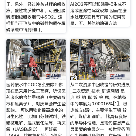
了。另外，经过冲灰过程的吸收
Al2O3等可以和磷酸根生成不
液，酸性物质被中和，可送回脱
溶或直溶性沉淀现象,因而在废
硫塔继续吸收烟气中SO2。这
水处理方面具有广阔的应用前
样相当于飞灰中的碱性物质在脱
景。五、其他的除磷方法
硫系统中得到利用。
医药废水中COD怎么去除？你
从二次资源中回收锗的研究进展
现在是采用什么工艺啊，听说医
_二次资源_技术_矿道网锗 是
药废水的含盐量很高（主要硫酸
典 型 的 稀 散 金 属，在地壳
根和氯离子），对厌氧会产生些
中的丰度为0.00016%[1]，极
影响。 可以用物化提高废水的
少独立成矿，主要伴生于铅 锌
可生化性，比如用芬顿试剂、铁
矿、煤矿和铜矿。 锗具有良好
碳微电解、湿式氧化法等，再厌
的半导体性能，是现代信息产业
氧（UASB或IC），再好氧
最重要的金属之一，被世界各国
（SBR、接触氧化等） 1催化
列为战略储备资源，在光纤、超