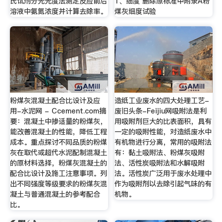
氏试剂分光光度法测定反应前后
1、细度 删除原标准中附录A粉
溶液中氨氮浓度并计算去除率。
煤灰细度试验
粉煤灰混凝土配合比设计及应
造纸工业废水的四大处理工艺-
用-水泥网 - Ccement.com摘
废旧头条-Feijiu网吸附法是利
要：混凝土中掺适量的粉煤灰，
用吸附剂巨大的比表面积，具有
能改善混凝土的性能，降低工程
一定的吸附性能，对造纸废水中
成本。重点探讨不同品质的粉煤
有机物进行分离，常用的吸附法
灰在取代或超代水泥配制混凝土
有：黏土吸附法、粉煤灰吸附
的原材料选择，粉煤灰混凝土的
法、活性炭吸附法和水解吸附
配合比设计及施工注意事项。列
法。活性炭广泛用于废水处理中
出不同强度等级要求的粉煤灰混
作为吸附剂以去除引起气味的有
凝土与普通混凝土的参考配合
机物。
比。