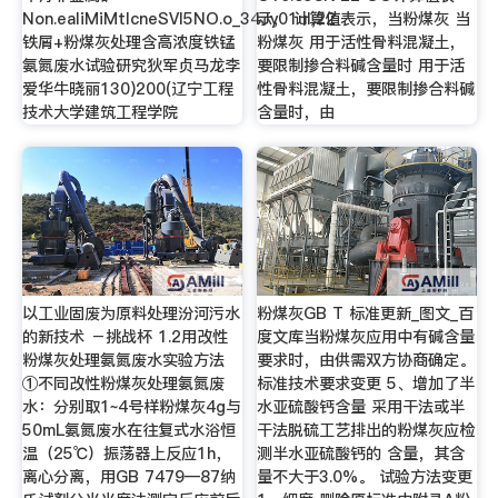
Non.ealiMiMtlcneSVl5NO.o_34Jy01ul,22
示， 计算值表示，当粉煤灰 当
铁屑+粉煤灰处理含高浓度铁锰
粉煤灰 用于活性骨料混凝土，
氨氮废水试验研究狄军贞马龙李
要限制掺合料碱含量时 用于活
爱华牛晓丽130)200(辽宁工程
性骨料混凝土，要限制掺合料碱
技术大学建筑工程学院
含量时，由
以工业固废为原料处理汾河污水
粉煤灰GB T 标准更新_图文_百
的新技术 －挑战杯 1.2用改性
度文库当粉煤灰应用中有碱含量
粉煤灰处理氨氮废水实验方法
要求时，由供需双方协商确定。
①不同改性粉煤灰处理氨氮废
标准技术要求变更 5、增加了半
水：分别取1~4号样粉煤灰4g与
水亚硫酸钙含量 采用干法或半
50mL氨氮废水在往复式水浴恒
干法脱硫工艺排出的粉煤灰应检
温（25℃）振荡器上反应1h，
测半水亚硫酸钙的 含量，其含
离心分离，用GB 7479—87纳
量不大于3.0%。 试验方法变更