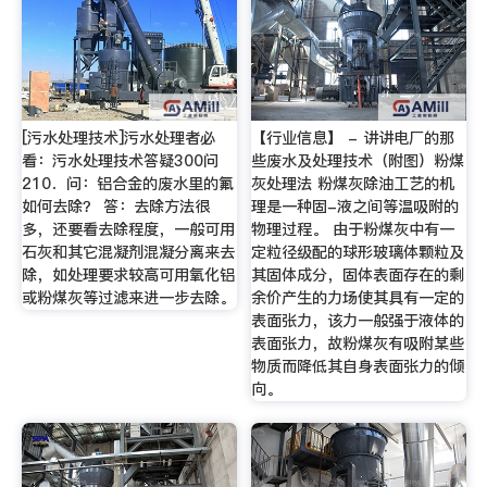
[污水处理技术]污水处理者必
【行业信息】 - 讲讲电厂的那
看：污水处理技术答疑300问
些废水及处理技术（附图）粉煤
210．问：铝合金的废水里的氟
灰处理法 粉煤灰除油工艺的机
如何去除？ 答：去除方法很
理是一种固-液之间等温吸附的
多，还要看去除程度，一般可用
物理过程。 由于粉煤灰中有一
石灰和其它混凝剂混凝分离来去
定粒径级配的球形玻璃体颗粒及
除，如处理要求较高可用氧化铝
其固体成分，固体表面存在的剩
或粉煤灰等过滤来进一步去除。
余价产生的力场使其具有一定的
表面张力，该力一般强于液体的
表面张力，故粉煤灰有吸附某些
物质而降低其自身表面张力的倾
向。