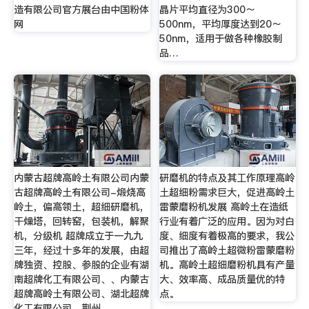
造有限公司官方展台由中国粉体
晶片平均直径为300～
网
500nm，平均厚度达到20～
50nm，适用于做各种橡胶制
品…
内蒙古超牌高岭土有限公司内蒙
研磨机的特点及其工作原理高岭
古超牌高岭土有限公司-煅烧高
土超细粉需求巨大，促进高岭土
岭土，偏高领土，超细研磨机，
雷蒙磨粉机发展 高岭土在造纸
干燥塔，回转窑，包装机，解聚
行业有着广泛的应用。因为对白
机，分级机 超牌成立于一九九
度、细度有着极高的要求，我公
三年，经过十多年的发展，由超
司推出了高岭土超微粉雷蒙磨粉
牌独资、控股、参股的企业有湖
机。高岭土超细磨粉机具有产量
南超牌化工有限公司、、内蒙古
大、效率高、成品质量优的特
超牌高岭土有限公司、湖北超牌
点。
化工有限公司、荆州