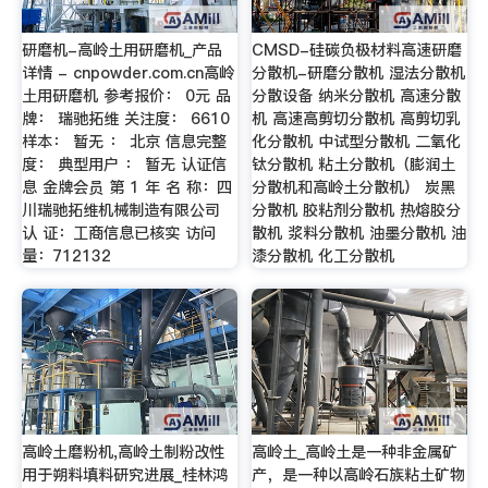
研磨机-高岭土用研磨机_产品
CMSD-硅碳负极材料高速研磨
详情 - cnpowder.com.cn高岭
分散机-研磨分散机 湿法分散机
土用研磨机 参考报价： 0元 品
分散设备 纳米分散机 高速分散
牌： 瑞驰拓维 关注度： 6610
机 高速高剪切分散机 高剪切乳
样本： 暂无 ： 北京 信息完整
化分散机 中试型分散机 二氧化
度： 典型用户 ： 暂无 认证信
钛分散机 粘土分散机（膨润土
息 金牌会员 第 1 年 名 称：四
分散机和高岭土分散机） 炭黑
川瑞驰拓维机械制造有限公司
分散机 胶粘剂分散机 热熔胶分
认 证：工商信息已核实 访问
散机 浆料分散机 油墨分散机 油
量：712132
漆分散机 化工分散机
高岭土磨粉机,高岭土制粉改性
高岭土_高岭土是一种非金属矿
用于朔料填料研究进展_桂林鸿
产，是一种以高岭石族粘土矿物