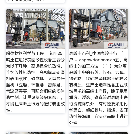
粉体材料科学与工程 - 知乎高
高岭土百科_中国高岭土行业门
岭土在进行表面改性设备主要分
户 - cnpowder.com.cn五、高
为以下几种，高速捏合机改性、
岭土的加工方法 （ 1 ）为分离
连续改性机改性、高频振动研磨
高岭土中的石英、长石、云母、
机表面改性、球磨机、大型的研
铁矿物、钛矿物等非黏土矿物及
磨机（立磨、环辊磨、雷蒙磨、
有机质，生产出能满足各工业领
气流磨等等，再配合相应的粉体
域需求的高岭土产品，除了采用
改性剂、计量设备等配套东西，
重选、浮选、磁选等对高岭土进
才能让高岭土很好的进行表面改
行提纯除杂外，有时还要采用化
性。
学漂白、超细剥片、煅烧、表面
改性等深加工方法对高岭土进行
处理。