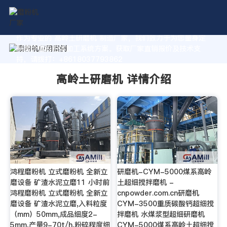
作为专业的 高岭土研磨机 制造厂家，我们致力于为您量身定
制高价值的粉体加工系统方案。获取厂家直销报价及技术支
持，请拨打：+8618037793862
高岭土研磨机 详情介绍
鸿程磨粉机 立式磨粉机 全新立
研磨机-CYM-5000煤系高岭
磨设备 矿渣水泥立磨11 小时前
土超细搅拌磨机 -
鸿程磨粉机 立式磨粉机 全新立
cnpowder.com.cn研磨机
磨设备 矿渣水泥立磨,入料粒度
CYM-3500重质碳酸钙超细搅
（mm）50mm,成品细度2-
拌磨机 水煤浆型超细研磨机
5mm,产量9-70t/h,粉碎程度细
CYM-5000煤系高岭土超细搅