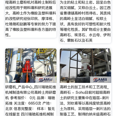
程高岭土磨粉机对高岭土制粉后
为主的粘土和粘土岩。因呈白色
经改性用于朔料填料研究进展
而又细腻，又称白云土。因江西
大，高岭土作为橡胶及塑料填料
省景德镇高岭村而得名。其质纯
的改性研究经张印民、廖泽栋、
的高岭土呈洁白细腻、松软土
杜艳艳和赵鹏等专家的努力下提
状，具有良好的可塑性和耐火性
高了橡胶及塑料填料各方面的特
等理化性质。其矿物成分主要由
性。
高岭石、埃洛石、水云母、伊利
石、蒙脱石以及石英
研磨机_产品中心_四川瑞驰拓维
高岭土的加工技术和工艺流程_
机械制造有限公司高岭土用研磨
高岭石 - Sohu目前对超细高岭
机 参考报价： 0元 品牌：瑞驰
土的研究主要集中在插层-剥片
拓维 关注度：6650次 产地：
法，刘钦甫等以高纯度软质高岭
北京 信息完整度： 样本：暂无
土为原料，采用插层—剥片法的
在线留言 四川瑞驰拓维机械制
制备工艺，制得的纳米级高岭石