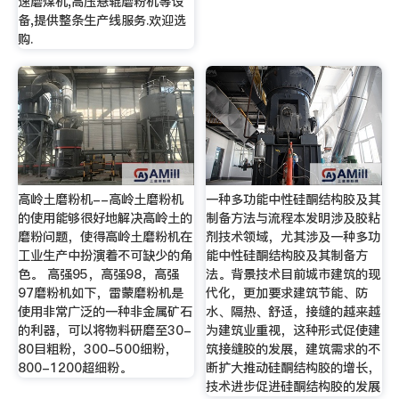
速磨煤机,高压悬辊磨粉机等设
备,提供整条生产线服务.欢迎选
购.
高岭土磨粉机--高岭土磨粉机
一种多功能中性硅酮结构胶及其
的使用能够很好地解决高岭土的
制备方法与流程本发明涉及胶粘
磨粉问题，使得高岭土磨粉机在
剂技术领域，尤其涉及一种多功
工业生产中扮演着不可缺少的角
能中性硅酮结构胶及其制备方
色。 高强95，高强98，高强
法。背景技术目前城市建筑的现
97磨粉机如下，雷蒙磨粉机是
代化，更加要求建筑节能、防
使用非常广泛的一种非金属矿石
水、隔热、舒适，接缝的越来越
的利器，可以将物料研磨至30-
为建筑业重视，这种形式促使建
80目粗粉，300-500细粉，
筑接缝胶的发展，建筑需求的不
800-1200超细粉。
断扩大推动硅酮结构胶的增长，
技术进步促进硅酮结构胶的发展