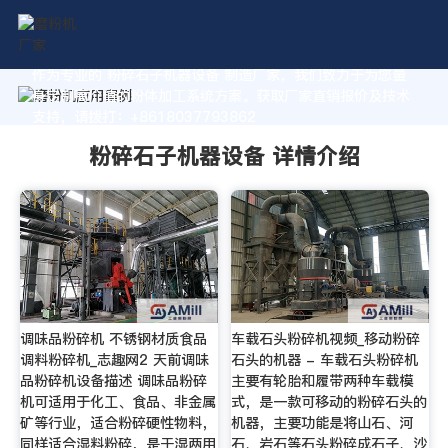
作为专业的 粉碎石子机器设备 制造厂家，我们致力于为您量
身定制高价值的粉体加工系统方案。获取厂家直销报价及技术
支持，请拨打：+8618037793862
粉碎石子机器设备 详情介绍
调味品粉碎机 不锈钢材质食品
车载石头粉碎机视频_移动粉碎
调料粉碎机_志趣网2 天前调味
石头的机器 - 车载石头粉碎机
品粉碎机设备描述 调味品粉碎
主要有轮胎和履带两种车载模
机可适用于化工、食品、非金属
式，是一款可移动的粉碎石头的
矿等行业，适合粉碎硬性物料，
机器，主要功能是将山石、河
同样适合湿料粉碎，是干湿两用
石、岩石等石头粉碎成石子、沙