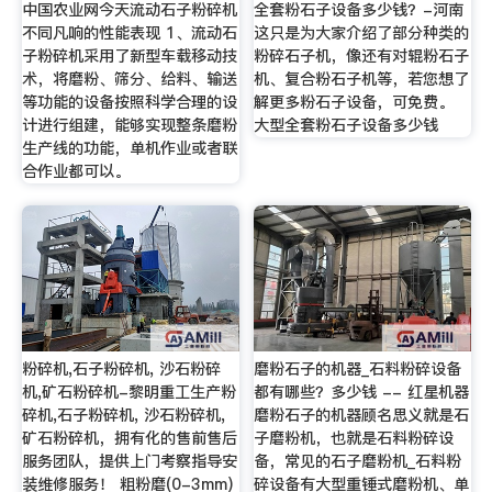
中国农业网今天流动石子粉碎机
全套粉石子设备多少钱？-河南
不同凡响的性能表现 1、流动石
这只是为大家介绍了部分种类的
子粉碎机采用了新型车载移动技
粉碎石子机，像还有对辊粉石子
术，将磨粉、筛分、给料、输送
机、复合粉石子机等，若您想了
等功能的设备按照科学合理的设
解更多粉石子设备，可免费。
计进行组建，能够实现整条磨粉
大型全套粉石子设备多少钱
生产线的功能，单机作业或者联
合作业都可以。
粉碎机,石子粉碎机, 沙石粉碎
磨粉石子的机器_石料粉碎设备
机,矿石粉碎机-黎明重工生产粉
都有哪些？多少钱 -- 红星机器
碎机,石子粉碎机, 沙石粉碎机,
磨粉石子的机器顾名思义就是石
矿石粉碎机，拥有化的售前售后
子磨粉机，也就是石料粉碎设
服务团队，提供上门考察指导安
备，常见的石子磨粉机_石料粉
装维修服务！ 粗粉磨(0-3mm)
碎设备有大型重锤式磨粉机、单