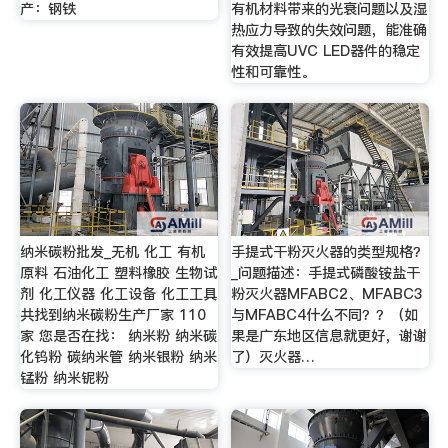
产：钢铁
有机材料带来的光衰问题以及湿
热应力导致的失效问题，能准确
有效提高UVC LED器件的稳定
性和可靠性。
纳米碳粉批发_无机 化工 有机
手提式干粉灭火器的类型规格？
原料 石油化工 塑料橡胶 生物试
_问题描述：手提式磷酸铵盐干
剂 化工仪器 化工设备 化工工具
粉灭火器MFABC2、MFABC3
共找到纳米碳粉生产厂家 110
与MFABC4什么不同？？（如
家 您是否在找： 纳米粉 纳米碳
果是广东地区信息就更好，谢谢
化钨粉 碳纳米管 纳米银粉 纳米
了）灭火器…
锰粉 纳米铌粉