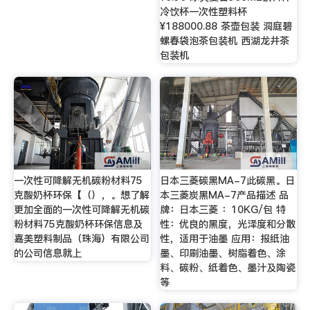
冷饮杯一次性塑料杯
¥188000.88 茶壶包装 洞庭碧
螺春袋泡茶包装机 西湖龙井茶
包装机
一次性可降解无机碳粉材料75
日本三菱碳黑MA-7此碳黑。日
克酸奶杯环保【（），。想了解
本三菱炭黑MA-7产品描述 品
更加全面的一次性可降解无机碳
牌：日本三菱 ：10KG/包 特
粉材料75克酸奶杯环保信息及
性：优良的黑度，光泽度和分散
嘉美塑料制品（珠海）有限公司
性，适用于油墨 应用：报纸油
的公司信息就上
墨、印刷油墨、树脂着色、涂
料、碳粉、纸着色、墨汁及陶瓷
等