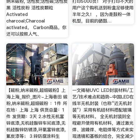
纳米碳粉, 活性炭;活性碳;活性炭
打印5000页！ 对于打印不大的
黑 活性炭粉 活性炭颗粒
用户这个购机送到粉盒足够使用
Activated
半年之久！ ，因为是鼓粉一体
charcoal;Charcoal
机型，目前的硒鼓…
activated， Carbon商品，你
还可以按照人气、
【碳粉,纳米碳粉,超细碳粉】上
一文揭秘UVC LED封装材料/工
海上海_报价_图片-上海巷田 碳
艺/技术难点和趋势-中国LED在
粉,纳米碳粉,超细碳粉 ：1件 所
线半无机封装（也称“近无机封
在地：上海 上海 供货总量：1
装”）采用有机硅材料搭配玻璃
件 发货期：3天 2.水性无机富
等无机材料。 全无机封装则全
锌底漆,无机硅酸锌车间底漆,无
程避开使用有机材料，通过激光
机硅酸锌防锈漆,环氧富锌底漆,
焊、波峰焊、电阻焊等方式来实
氟炭漆等； 3.锌防腐涂料生
现透镜和基板的结合，完全减少