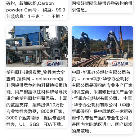
碳粉，超细碳粉,Carbon
网搜好货网您提供各种碳粉的供
powder Cas号： 纯度：99.9
求信息。
包装信息：1千克 ： ：王振 ：
塑料原料超级搜索_物性表大全
中原·华季办公耗材有限公司首
查询_搜料网 - soliao.com搜
页 - .com中原·华季办公耗材
料网提供竞争的物料替换搜索功
有限公司是碳粉的专业生产厂家
能，用户根据以往材料牌号寻找
和供应商。采购碳粉相关产品请
适合的塑料原材料替代品。丰富
·华季办公耗材有限公司。 中原
的数据支撑，搜料提供10万份
·华季办公耗材有限公司（中原·
专业物性表数据，800家厂家，
华季碳粉）是中原地区一家把碳
3000个品牌商标，提供专业物
粉作为专营产品的专业化公司，
性表，UL，SGS，FDA下载。
是国内大陆地区进口、国产碳粉
的集散地。