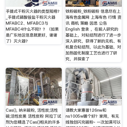
手提式干粉灭火器的类型规格？
铁粉碳粉_铁粉碳粉 信息尽在上
_手提式磷酸铵盐干粉灭火器
海有色金属网 上海有色 行情 资
MFABC2、MFABC3与
讯 商机 策略 因思 公告
MFABC4什么不同？？（如果
English 登录 ，在前人研究的
是广东地区信息就更好，谢谢
基础上，对粘结剂进行了进一步
了）灭火器？
深入研究，获得了新的无机、有
机复合粘结剂，以此为基础，对
加热固化制度工艺也进行了研
究，并探索了
Cas(), 纳米碳粉, 活性炭;活性
请教大家惠普126nw和
碳;活性炭黑 活性炭粉 阿拉丁试
ns1005w哪个好？家用，有无
剂为您精选了Cas()相关的许多
线独创闪充碳粉~ 一次加满可以