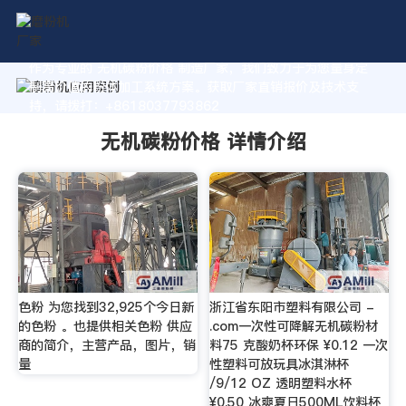
作为专业的 无机碳粉价格 制造厂家，我们致力于为您量身定
制高价值的粉体加工系统方案。获取厂家直销报价及技术支
持，请拨打：+8618037793862
无机碳粉价格 详情介绍
色粉 为您找到32,925个今日新
浙江省东阳市塑料有限公司 -
的色粉 。也提供相关色粉 供应
.com一次性可降解无机碳粉材
商的简介，主营产品，图片，销
料75 克酸奶杯环保 ¥0.12 一次
量
性塑料可放玩具冰淇淋杯
/9/12 OZ 透明塑料水杯
¥0.50 冰爽夏日500ML饮料杯