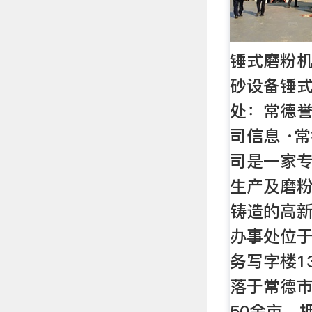
锤式磨粉机
砂设备锤
处：常德
司信息 ·
司是一家
生产及磨
铸造的高
办事处位
务写字楼1
落于常德
50余亩，