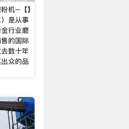
磨粉机–【】
工）是从事
冶金行业磨
销售的国际
过去数十年
其出众的品