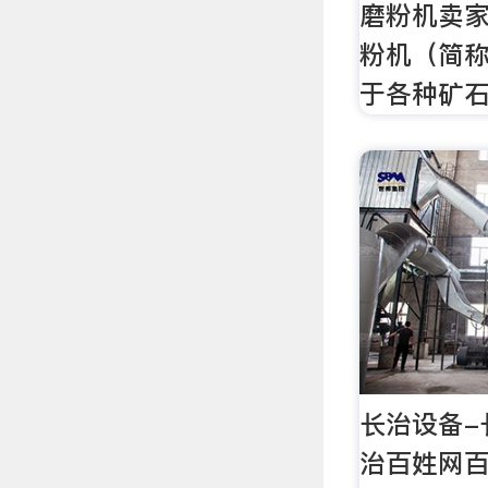
磨粉机卖家
粉机（简
于各种矿
长治设备-
治百姓网