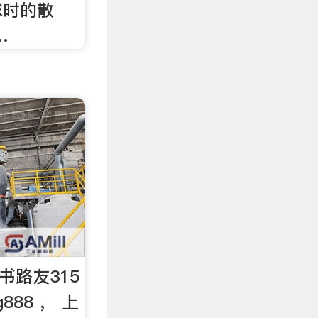
球时的散
…
书路友315
g888 ， 上