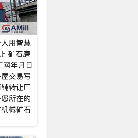
冶人用智慧
让 矿石磨
汇网年月日
房屋交易写
商铺转让厂
务您所在的
矿机械矿石