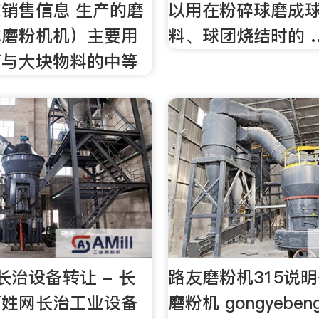
销售信息 生产的磨
以用在粉碎球磨成
称磨粉机机）主要用
料、球团烧结时的 
石与大块物料的中等
长治设备转让 - 长
路友磨粉机315说明
百姓网长治工业设备
磨粉机 gongyeben