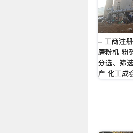
- 工商注
磨粉机 粉
分选、筛选
产 化工成