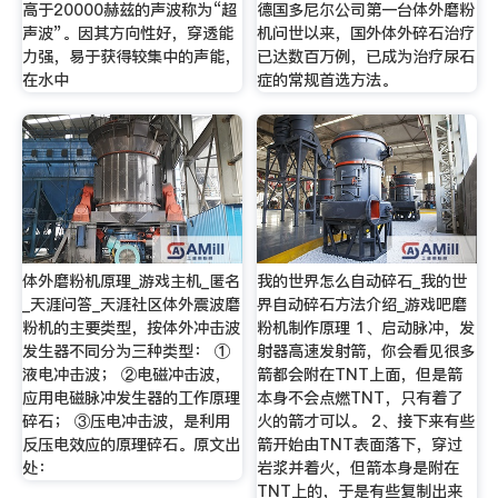
高于20000赫兹的声波称为“超
德国多尼尔公司第一台体外磨粉
声波”。因其方向性好，穿透能
机问世以来，国外体外碎石治疗
力强，易于获得较集中的声能，
已达数百万例，已成为治疗尿石
在水中
症的常规首选方法。
体外磨粉机原理_游戏主机_匿名
我的世界怎么自动碎石_我的世
_天涯问答_天涯社区体外震波磨
界自动碎石方法介绍_游戏吧磨
粉机的主要类型，按体外冲击波
粉机制作原理 1、启动脉冲，发
发生器不同分为三种类型： ①
射器高速发射箭，你会看见很多
液电冲击波； ②电磁冲击波，
箭都会附在TNT上面，但是箭
应用电磁脉冲发生器的工作原理
本身不会点燃TNT，只有着了
碎石； ③压电冲击波，是利用
火的箭才可以。 2、接下来有些
反压电效应的原理碎石。原文出
箭开始由TNT表面落下，穿过
处：
岩浆并着火，但箭本身是附在
TNT上的，于是有些复制出来