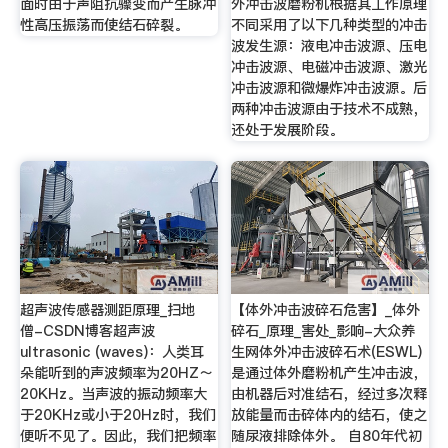
面时由于声阻抗骤变而产生脉冲
外冲击波磨粉机根据其工作原理
性高压振荡而使结石碎裂。
不同采用了以下几种类型的冲击
波发生源：液电冲击波源、压电
冲击波源、电磁冲击波源、激光
冲击波源和微爆炸冲击波源。后
两种冲击波源由于技术不成熟，
还处于发展阶段。
超声波传感器测距原理_扫地
【体外冲击波碎石危害】_体外
僧-CSDN博客超声波
碎石_原理_害处_影响-大众养
ultrasonic (waves)：人类耳
生网体外冲击波碎石术(ESWL)
朵能听到的声波频率为20HZ～
是通过体外磨粉机产生冲击波，
20KHz。当声波的振动频率大
由机器后对准结石，经过多次释
于20KHz或小于20Hz时，我们
放能量而击碎体内的结石，使之
便听不见了。因此，我们把频率
随尿液排除体外。 自80年代初