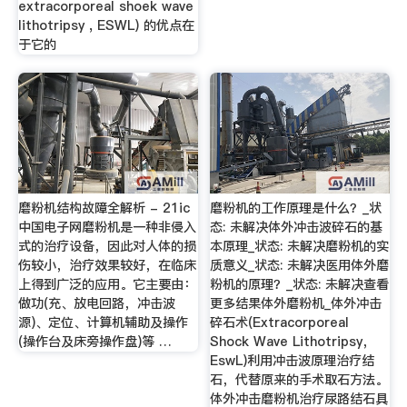
extracorporeal shoek wave
lithotripsy , ESWL) 的优点在
于它的
磨粉机结构故障全解析 - 21ic
磨粉机的工作原理是什么？_状
中国电子网磨粉机是一种非侵入
态: 未解决体外冲击波碎石的基
式的治疗设备，因此对人体的损
本原理_状态: 未解决磨粉机的实
伤较小，治疗效果较好，在临床
质意义_状态: 未解决医用体外磨
上得到广泛的应用。它主要由：
粉机的原理？_状态: 未解决查看
做功(充、放电回路，冲击波
更多结果体外磨粉机_体外冲击
源)、定位、计算机辅助及操作
碎石术(Extracorporeal
(操作台及床旁操作盘)等 …
Shock Wave Lithotripsy，
EswL)利用冲击波原理治疗结
石，代替原来的手术取石方法。
体外冲击磨粉机治疗尿路结石具