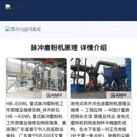
作为专业的 脉冲磨粉机原理 制造厂家，我们致力于为您量身
定制高价值的粉体加工系统方案。获取厂家直销报价及技术支
持，请拨打：+8618037793862
脉冲磨粉机原理 详情介绍
HB-ESWL 复式脉冲磨粉机工
液电式体外冲击波磨粉机原理及
作原理及维修实例_体外碎石
维修 - 工程应用 - 中国计量测
HB —ESWL 复式脉冲磨粉机
控网孙文泽 原理及特点 液电式
工作原理及维修实例房海清，黄
磨粉机利用发射杯半椭圆形结
澍涛(广东省普宁市人民医院设
构，在水下安装一对正负电极
备科，广东普宁5l5300)[文章
(处于第一焦点处)，电极的尖端