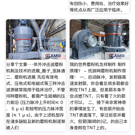
有创伤小、费用低、治疗效果好
等优点从而广泛应用于临床。
分享个文章···体外冲击波磨粉
我的世界磨粉机怎样制作 制作
机制及技术的进展_圈子_医脉通
原理？ - 优游网磨粉机制作原
二、磨粉机进展 先后有液电
理： 一、启动脉冲，发射器高
式、压电式和电磁式等三种冲击
速发射箭，你会看见很多箭都会
波源被常规用于临床治疗。不管
附在TNT上面，但是箭本身不
何种磨粉机，都需产生陡峭的压
会点燃TNT，只有着了火的箭
力前沿 (压力脉冲上升时间≤ 0
才可以。 二、接下来非常神奇
． 5 μ s) 和较窄的压力脉冲宽
的事情发生了，有些箭开始由
度 (≤ 1 μ s)。由于上述机型存
TNT表面落下，穿过岩浆并着
在诸多缺陷及新的磨粉机制逐渐
火，但箭(聪明的)记，的自己本
被人们
身是附在TNT上的。