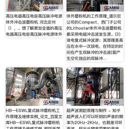
高压电器高压电容高压脉冲电源
体外磨粉机的工作原理_道尔尼
体外冲击波磨粉机 河北定州
公司的Compact、西门子公司
（），。想了解更加全面的高压
的Lithostar体外冲击波磨粉机
电器高压电容高压脉冲电源体外
都采用电磁冲击波发生源。(3)
液电复式脉冲波源；其原理是高
压在水中一次放电，在特定的时
间在产生双脉冲的冲击波(能产
生空化效应的双脉冲…
HB—ESWL复式脉冲磨粉机工
超声波测距原理与制作 - 知乎
作原理及维修实例_论文_百度文
超声波人们可以听到的声音的频
库HB—ESWL复式脉冲磨粉机
率为20Hz~2KHz，也就是可听
工作原理及维修实例_预防医学_
声波，超出此频率范围的声音，