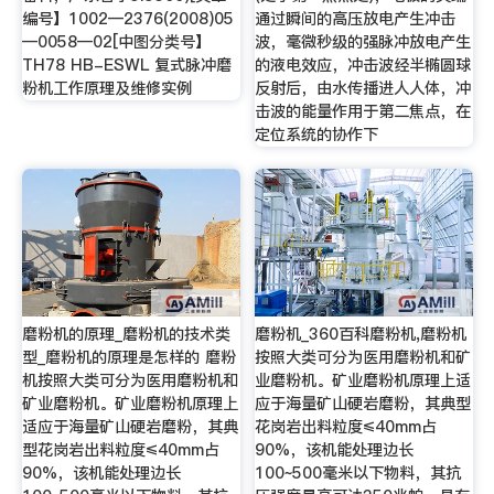
编号】1002—2376(2008)05
通过瞬间的高压放电产生冲击
—0058—02[中图分类号】
波，毫微秒级的强脉冲放电产生
TH78 HB-ESWL 复式脉冲磨
的液电效应，冲击波经半椭圆球
粉机工作原理及维修实例
反射后，由水传播进人人体，冲
击波的能量作用于第二焦点，在
定位系统的协作下
磨粉机的原理_磨粉机的技术类
磨粉机_360百科磨粉机,磨粉机
型_磨粉机的原理是怎样的 磨粉
按照大类可分为医用磨粉机和矿
机按照大类可分为医用磨粉机和
业磨粉机。矿业磨粉机原理上适
矿业磨粉机。矿业磨粉机原理上
应于海量矿山硬岩磨粉，其典型
适应于海量矿山硬岩磨粉，其典
花岗岩出料粒度≤40mm占
型花岗岩出料粒度≤40mm占
90%，该机能处理边长
90%，该机能处理边长
100~500毫米以下物料，其抗