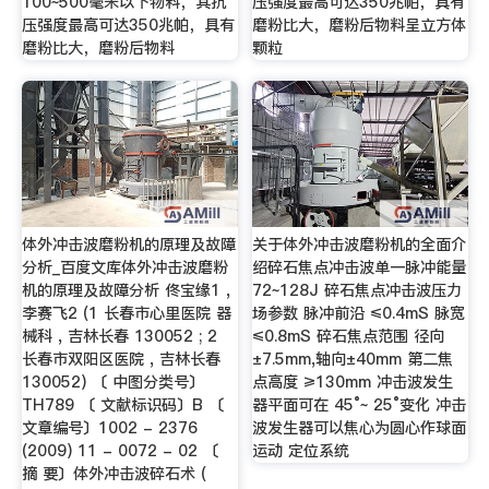
100~500毫米以下物料，其抗
压强度最高可达350兆帕，具有
压强度最高可达350兆帕，具有
磨粉比大，磨粉后物料呈立方体
磨粉比大，磨粉后物料
颗粒
体外冲击波磨粉机的原理及故障
关于体外冲击波磨粉机的全面介
分析_百度文库体外冲击波磨粉
绍碎石焦点冲击波单一脉冲能量
机的原理及故障分析 佟宝缘1 ,
72~128J 碎石焦点冲击波压力
李赛飞2 (1 长春市心里医院 器
场参数 脉冲前沿 ≤0.4mS 脉宽
械科 , 吉林长春 130052 ; 2
≤0.8mS 碎石焦点范围 径向
长春市双阳区医院 , 吉林长春
±7.5mm,轴向±40mm 第二焦
130052) 〔 中图分类号〕
点高度 ≥130mm 冲击波发生
TH789 〔 文献标识码〕B 〔
器平面可在 45°~ 25°变化 冲击
文章编号〕1002 - 2376
波发生器可以焦心为圆心作球面
(2009) 11 - 0072 - 02 〔
运动 定位系统
摘 要〕体外冲击波碎石术 (