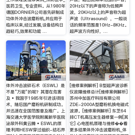
医药卫生_专业资料。从1980年
20Hz以下的声音称为低频声
德国DORNIER公司首先研制成
波，20KHz以上的声音称为超
功体外冲击波磨粉机,并应用于
声波（Ultrasound），一般说
临床以来,经过发展,设备结构日
话的频率范围是10Hz-8KHz。
趋轻巧,效果和功能 …
超声波方向性好，…
体外冲击波碎石术（ESWL）是
[维修案例解析] B型超声波诊断
不是“万能”的呢？其潜在危害
仪故障维修总计[维修案例解析]
及 • 我国于1985年引进该项技
苏州中加医疗科技有限公司
术，随后国产磨粉机研制成功。
ZDE-2000A型磨粉机换电磁式
并迅速在全国范围普及推广。上
波源。[维修案例解析] 东芝64
海交通大学医学院附属新华医院
排CT机高压发生器修复一例[其
泌尿外科黄云腾 • ESWL的原
它] 心电图机原理与维修��看
理:利用HESW穿过组织-结石界
更多结果体外冲击波磨粉机_体