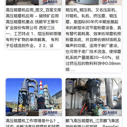
高压辊磨机应用_图文_百度文库
辊压机_辊压机，又名压延机、
高压辊磨机应用 - 磁铁矿应用
对辊机、轧机、挤压磨、辊压
高压辊磨机要点 抚顺罕王傲牛
磨，是国际80年代中期发展起
矿业股份有限公司 西安三沅
来的新型水泥节能粉磨设备，具
一、工艺特点 1、层压粉碎原理
有替代能耗高、效率低球磨机预
有利于矿物的单体解离， 有利
粉磨系统，并且降低钢材消耗及
于后续选别作业。 2 2、设
噪声的功能，适用于新厂建设，
也可用于老厂技术改造，使球磨
机系统产量提高30—50%，经
过挤压后的物料料饼中0.08mm
细 …
高压辊磨机工作原理是什么？_
鹏飞高压辊磨机_江苏鹏飞集团
状态: 未解决高压辊磨机和球磨
股份有限公司官网 - Pengfei