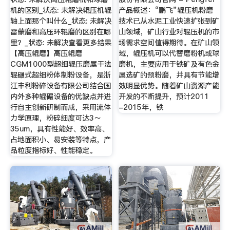
机的区别_状态: 未解决辊压机辊
产品概述：“鹏飞”辊压机粉磨
轴上面那个叫什么_状态: 未解决
技术已从水泥工业快速扩张到矿
雷蒙磨和高压环辊磨的区别在哪
山领域，矿山行业对辊压机的市
里？_状态: 未解决查看更多结果
场需求空间值得期待。在矿山领
【高压辊磨】高压辊磨
域，辊压机可以代替磨粉机或球
CGM1000型超细辊压磨属干法
磨机，主要应用于铁矿及有色金
辊碾式超细粉体制粉设备，是浙
属选矿的预粉磨，并具有节能增
江丰利粉碎设备有限公司结合国
效明显优势。随着矿山资源产能
内外多种辊碾设备的优缺点并进
开发的不断提升，预计2011
行自主创新研制而成，采用流体
-2015年，铁
力学原理，粉碎细度可达3～
35um，具有性能好、效率高、
占地面积小、易安装等特点，产
品粒度指标好、性能稳定。