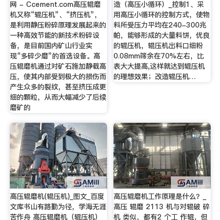
网 - Ccement.com高压辊磨
造（高压小循环）_控制1、采
机又称“辊压机”、“挤压机”，
用高压小循环的控制方式，使物
是利用静压粉碎原理发展起来的
料所受压力平均在240-300兆
一种高效节能的新技术粉碎设
帕，能够形成的大量料饼，优良
备，是目前国内矿山行业实
的辊压机，辊压机出料口细粉
现“多碎少磨”的首选设备。高
0.08mm筛余在70%左右，比
压辊磨机通过对矿石施加静载高
表大大提高,这样就达到辊压机
压，使其内部受到极大的损伤而
的理想效果；改造辊压机…
产生众多的裂纹，甚至挤压成更
细的颗粒，从而大幅减少了后续
磨矿的
高压辊磨机(辊压机)_图文_百度
高压辊磨机工作原理是什么？_
文库书山有路勤为径，学海无涯
高压 辊磨 2113 机与对辊破 碎
苦作舟 高压辊磨机（辊压机）
机 类似，都有2 个工 作辊，但