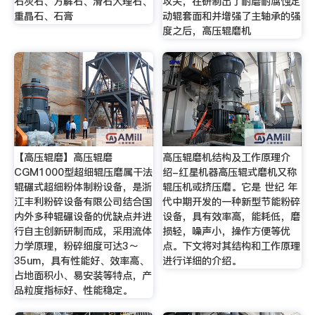
石灰石、方解石、滑石大理石、
攻关，在研制出了耐磨耐腐蚀定
重晶石、石膏
动辊套面和并增强了主轴承的强
度之后，高压辊磨机
【高压辊磨】高压辊磨
高压辊磨机结构及工作原理介
CGM1000型超细辊压磨属干法
绍-红星机器高压辊式磨机又称
辊碾式超细粉体制粉设备，是浙
辊压机或挤压磨。它是 世纪 年
江丰利粉碎设备有限公司结合国
代中期开发的一种新型节能粉碎
内外多种辊碾设备的优缺点并进
设备，具有效率高，能耗低，磨
行自主创新研制而成，采用流体
损轻，噪声小，操作方便等优
力学原理，粉碎细度可达3～
点。下文将对其结构和工作原理
35um，具有性能好、效率高、
进行详细的介绍。
占地面积小、易安装等特点，产
品粒度指标好、性能稳定。