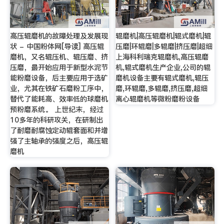
高压辊磨机的故障处理及发展现
辊磨机|高压辊磨机|辊式磨机|辊
状 - 中国粉体网[导读] 高压辊
压磨|环辊磨|多辊磨|挤压磨|超细
磨机，又名辊压机、辊压磨、挤
上海科利瑞克辊磨机,高压辊磨
压磨，最开始应用于新型水泥节
机,辊式磨机生产企业,公司的辊
能粉磨设备，后主要应用于选矿
磨机设备主要有辊式磨机,辊压
业，尤其在铁矿石磨粉工序中，
磨,环辊磨,多辊磨,挤压磨,超细
替代了能耗高、效率低的球磨机
离心辊磨机等微粉磨粉设备
预粉磨系统。 上世纪末，经过
10多年的科研攻关，在研制出
了耐磨耐腐蚀定动辊套面和并增
强了主轴承的强度之后，高压辊
磨机