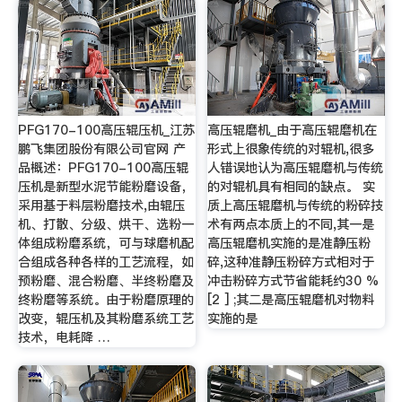
PFG170-100高压辊压机_江苏
高压辊磨机_由于高压辊磨机在
鹏飞集团股份有限公司官网 产
形式上很象传统的对辊机,很多
品概述：PFG170-100高压辊
人错误地认为高压辊磨机与传统
压机是新型水泥节能粉磨设备，
的对辊机具有相同的缺点。 实
采用基于料层粉磨技术,由辊压
质上高压辊磨机与传统的粉碎技
机、打散、分级、烘干、选粉一
术有两点本质上的不同,其一是
体组成粉磨系统，可与球磨机配
高压辊磨机实施的是准静压粉
合组成各种各样的工艺流程，如
碎,这种准静压粉碎方式相对于
预粉磨、混合粉磨、半终粉磨及
冲击粉碎方式节省能耗约30 %
终粉磨等系统。由于粉磨原理的
[2 ] ;其二是高压辊磨机对物料
改变，辊压机及其粉磨系统工艺
实施的是
技术，电耗降 …