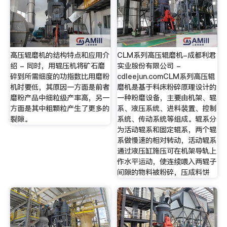
高压辊磨机的结构特点和应用介
CLM系列高压辊磨机-成都利君
绍 - 同时，用辊压机将矿石磨
实业股份有限公司 -
碎到所需细度的功指数比用磨粉
cdleejun.comCLM系列高压辊
机时要低，其原因一方面是前者
磨机是基于料床粉碎原理设计的
磨粉产品中细粒级产率高，另一
一种粉磨设备，主要由机架、辊
方面是其中粗颗粒产生了更多的
系、液压系统、进料装置、控制
裂隙。
系统、传动系统等组成。辊系分
为活动辊系和固定辊系，两个辊
系做慢速的相对转动，活动辊系
通过液压缸施压可在机架导轨上
作水平运动，使连续喂入两辊子
间隙的物料被粉碎，压成料饼