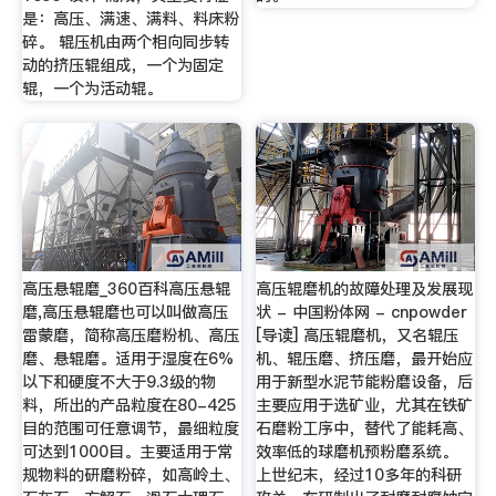
是：高压、满速、满料、料床粉
碎。 辊压机由两个相向同步转
动的挤压辊组成，一个为固定
辊，一个为活动辊。
高压悬辊磨_360百科高压悬辊
高压辊磨机的故障处理及发展现
磨,高压悬辊磨也可以叫做高压
状 - 中国粉体网 - cnpowder
雷蒙磨，简称高压磨粉机、高压
[导读] 高压辊磨机，又名辊压
磨、悬辊磨。适用于湿度在6%
机、辊压磨、挤压磨，最开始应
以下和硬度不大于9.3级的物
用于新型水泥节能粉磨设备，后
料，所出的产品粒度在80-425
主要应用于选矿业，尤其在铁矿
目的范围可任意调节，最细粒度
石磨粉工序中，替代了能耗高、
可达到1000目。主要适用于常
效率低的球磨机预粉磨系统。
规物料的研磨粉碎，如高岭土、
上世纪末，经过10多年的科研