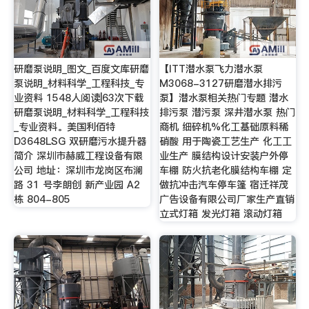
研磨泵说明_图文_百度文库研磨
【ITT潜水泵飞力潜水泵
泵说明_材料科学_工程科技_专
M3068-3127研磨潜水排污
业资料 1548人阅读|63次下载
泵】潜水泵相关热门专题 潜水
研磨泵说明_材料科学_工程科技
排污泵 潜污泵 深井潜水泵 热门
_专业资料。美国利佰特
商机 细碎机%化工基础原料稀
D3648LSG 双研磨污水提升器
硝酸 用于陶瓷工艺生产 化工工
简介 深圳市赫威工程设备有限
业生产 膜结构设计安装户外停
公司 地址：深圳市龙岗区布澜
车棚 防火抗老化膜结构车棚 定
路 31 号李朗创 新产业园 A2
做抗冲击汽车停车篷 宿迁祥茂
栋 804-805
广告设备有限公司厂家生产直销
立式灯箱 发光灯箱 滚动灯箱