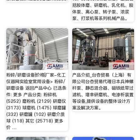
括胶体磨、研磨机、乳化机、胶
体泵、离心泵、转子泵、浓浆
泵、打浆机等系列机械产品。
粉碎/研磨设备|价格|厂家-化工
产品介绍_台杏贸易（上海）有
仪器网实验室常用设备> 粉碎/
限公司台杏贸易代理日本兵神螺
研磨设备 返回产品中心 已选条
杆泵、静态混合器、磁铁纸带过
件: 更多 产品分类: 粉碎机
滤机、增幸研磨机、电渗析装置
(5252) 磨粉机 (2129) 研磨仪
等设备,提供设备的整体设计方
(3173) 球磨机 (1475) 球磨罐
案及解决方案。
(332) 研磨罐 (102) 研磨介质
球 (118) 其它 (25718) 更多
价 …