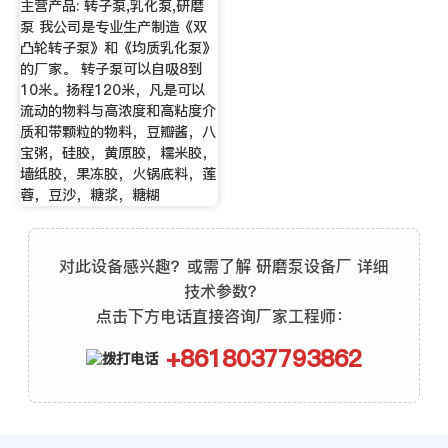
主营产品: 转子泵,乳化泵,研磨
泵 我公司是专业生产制造《双
凸轮转子泵》和《均质乳化泵》
的厂家。 转子泵可以自吸8到
10米。扬程120米，凡是可以
流动的物料与高浓度和高粘度介
质和带颗粒的物料，豆瓣酱，八
宝粥，硅胶，黄原胶，糯米胶，
墙纸胶，果冻胶，火锅底料，莲
蓉，豆沙，糖浆，糖糊
对此设备感兴趣？或需了解 研磨泵设备厂 详细
技术参数？
点击下方电话直接咨询厂家工程师：
+8618037793862