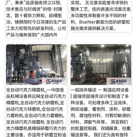
厂，秉承“品质服务持之以恒，
实现。 无论是实验室寻求快的
技术售后与时俱进”的恒·时理
整体工艺，佳的表面光洁度还是
念，数十载努力耕耘、励精图
多功能性来制备许多不同的材
治，铸就恒时今日深厚的生产加
料，Buehler都能为您的研磨和
工实力和领先的研发科技，公司
抛光需求提供解决方案。
产品与服务受到广大国内外
全自动巧克力精磨机_—中国食
一般流体输送 – 制造应用设备
品机械设备供应网全自动巧克力
| 固瑞克固瑞克设计和制造了多
精磨机,全自动巧克力研磨机,全
种设备，可处理多种工业流体，
自动巧克力球磨机,全自动巧克
例如油墨、着色剂、涂料、研磨
力磨粉机,全自动巧克力磨糖机,
剂、腐蚀性材料、对剪切敏感的
全自动巧克力细磨机 全自动巧
材料、滞留气体等。 浏览我们
克力精磨机是精细研磨巧克力的
的批量控制器、双隔膜泵、柱塞
主要设备，亦适用于研磨豆粉油
输送泵等。 我们还为具有独特