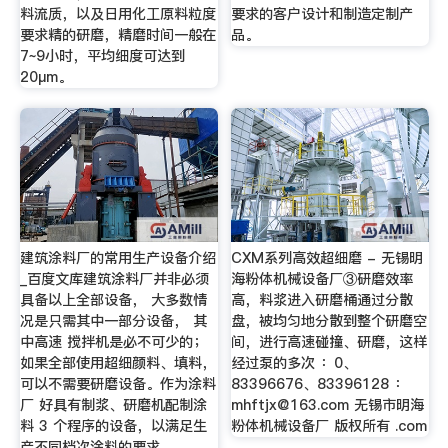
料流质，以及日用化工原料粒度
要求的客户设计和制造定制产
要求精的研磨，精磨时间一般在
品。
7~9小时，平均细度可达到
20μm。
建筑涂料厂的常用生产设备介绍
CXM系列高效超细磨 - 无锡明
_百度文库建筑涂料厂并非必须
海粉体机械设备厂③研磨效率
具备以上全部设备， 大多数情
高，料浆进入研磨桶通过分散
况是只需其中一部分设备， 其
盘，被均匀地分散到整个研磨空
中高速 搅拌机是必不可少的；
间，进行高速碰撞、研磨，这样
如果全部使用超细颜料、填料，
经过泵的多次 ：0、
可以不需要研磨设备。作为涂料
83396676、83396128 ：
厂 好具有制浆、研磨机配制涂
mhftjx@163.com
无锡市明海
料 3 个程序的设备，以满足生
粉体机械设备厂 版权所有 .com
产不同档次涂料的要求。