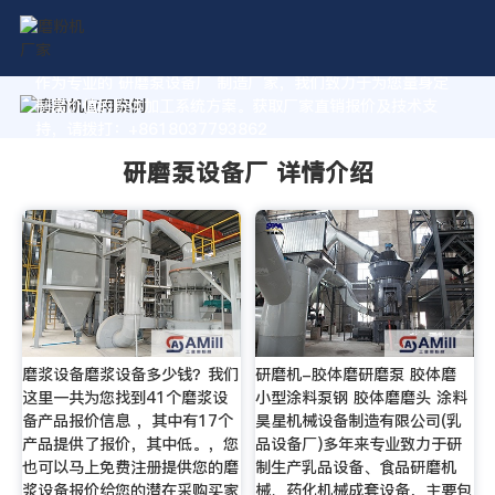
作为专业的 研磨泵设备厂 制造厂家，我们致力于为您量身定
制高价值的粉体加工系统方案。获取厂家直销报价及技术支
持，请拨打：+8618037793862
研磨泵设备厂 详情介绍
磨浆设备磨浆设备多少钱？我们
研磨机-胶体磨研磨泵 胶体磨
这里一共为您找到41个磨浆设
小型涂料泵钢 胶体磨磨头 涂料
备产品报价信息 ，其中有17个
昊星机械设备制造有限公司(乳
产品提供了报价，其中低。，您
品设备厂)多年来专业致力于研
也可以马上免费注册提供您的磨
制生产乳品设备、食品研磨机
浆设备报价给您的潜在采购买家
械、药化机械成套设备，主要包