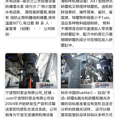
水电动泵-南京兰江水处理设备
海粉体机械设备厂AXT型搅拌式
防爆潜水泵 排污沙 厂用小型潜
研磨机又称搅拌球磨机，该机粉
水电动泵， 高性能研磨泵,能够
碎效果好，操作简单，省时，省
有 效防止物料缠绕和堵塞,液体
能源，球磨物料细度小于1um,
温度60°C,有过载 联 系 人 ：
适应各种物料超细粉碎。 物料
崔雪清 （经理） ： ： 公司网
不需预混合即可直接加入带夹套
站：
的研磨缸中，配方中的其它只需
稍微研磨的成分可在稍后加入研
磨缸中。
宁波恒时泵业有限公司_旺铺 -
标乐中国(Buehler) - 自动/手
.com宁波恒时泵业有限公司自
动-研磨&抛光机研磨和抛光步
2004年开始研发生产容积式输
骤的目标是准备没有变形且适合
送泵和均质乳化混合系统，公司
分析的终抛光试样。 这可以根
前身为宁波文波通用机械设备
据实验室的总体目标以多种方式