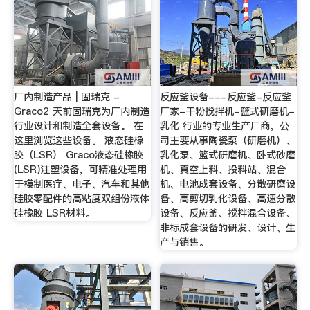
厂内制造产品 | 固瑞克 -
反应釜设备---反应釜-反应釜
Graco2 天前固瑞克为厂内制造
厂家-干粉搅拌机-篮式研磨机-
行业设计和制造全套设备。 在
乳化 行业的专业生产厂商，公
这里浏览这些设备。 液态硅橡
司主要从事陶瓷泵（研磨机）、
胶（LSR） Graco液态硅橡胶
乳化泵、篮式研磨机、卧式砂磨
(LSR)注塑设备，可精准处理用
机、真空上料、投料站、混合
于模制医疗、电子、汽车和其他
机、电池成套设备、分散研磨设
硅胶零配件的高粘度双组份液体
备、高剪切乳化设备、高速分散
硅橡胶 LSR材料。
设备、反应釜、搅拌混合设备、
非标成套设备的研发、设计、生
产与销售。