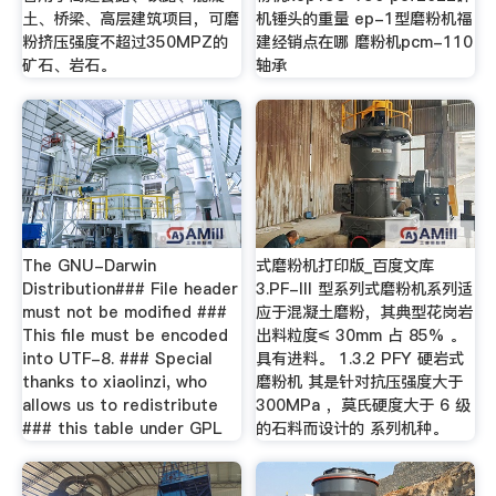
土、桥梁、高层建筑项目，可磨
机锤头的重量 ep-1型磨粉机福
粉挤压强度不超过350MPZ的
建经销点在哪 磨粉机pcm-110
矿石、岩石。
轴承
The GNU-Darwin
式磨粉机打印版_百度文库
Distribution### File header
3.PF-III 型系列式磨粉机系列适
must not be modified ###
应于混凝土磨粉，其典型花岗岩
This file must be encoded
出料粒度≤ 30mm 占 85% 。
into UTF-8. ### Special
具有进料。 1.3.2 PFY 硬岩式
thanks to xiaolinzi, who
磨粉机 其是针对抗压强度大于
allows us to redistribute
300MPa ，莫氏硬度大于 6 级
### this table under GPL
的石料而设计的 系列机种。