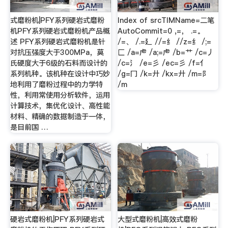
式磨粉机|PFY系列硬岩式磨粉
Index of srcTIMName=二笔
机PFY系列硬岩式磨粉机产品概
AutoCommit=0 ,=， .=。
述 PFY系列硬岩式磨粉机是针
/=、 /.=廴 //=纟 //z=纟 /;=
对抗压强度大于300MPa，莫
匚 /a=虍 /a;=虍 /b=艹 /c=丿
氏硬度大于6级的石料而设计的
/c=氵 /e=彡 /ec=彡 /f=亻
系列机种。该机种在设计中巧妙
/g=冂 /k=廾 /kx=廾 /m=阝
地利用了磨粉过程中的力学特
/m
性，利用常使用分析软件，运用
计算技术，集优化设计、高性能
材料、精确的数据制造于一体，
是目前国 …
硬岩式磨粉机|PFY系列硬岩式
大型式磨粉机|高效式磨粉