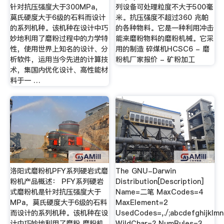
针对抗压强度大于300MPa，
列设备可处理粒度不大于500毫
莫氏硬度大于6级的石料而设计
米。抗压强度不超过360 兆帕
的系列机种。该机种在设计中巧
的各种物料。它是一种利用冲击
妙地利用了磨粉过程中的力学特
能来磨粉物料的磨粉机械。它采
性，使用世界上知名的设计、分
用的制造 碎煤机HCSC6 - 磨
析软件，运用当今先进的计算技
粉机厂家报价 - 矿粉加工
术，集国内优化设计、高性能材
料于一 …
洛阳式磨粉机PFY系列硬岩式磨
The GNU-Darwin
粉机产品概述： PFY系列硬岩
Distribution[Description]
式磨粉机是针对抗压强度大于
Name=二笔 MaxCodes=4
MPa，莫氏硬度大于6级的石料
MaxElement=2
而设计的系列机种。该机种在设
UsedCodes=,./;abcdefghijklm
计中巧妙地利用了磨粉 磨粉机
WildChar=? NumRules=3