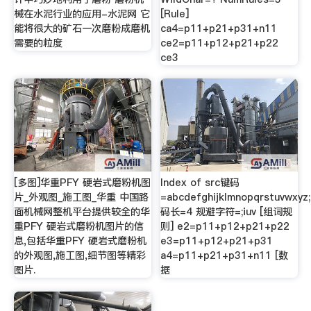
械在水泥行业的应用-水泥网 它
[Rule]
能将很大的矿石一次磨粉成磨机
ca4=p11+p21+p31+n11
需要的粒度
ce2=p11+p12+p21+p22
ce3
[多图]华重PFY 硬岩式磨粉机图
Index of src键码
片_外观图_施工图_华重 中国路
=abcdefghijklmnopqrstuvwxyz;,
面机械网整机平台提供较全的华
码长=4 规避字符=;iuv [组词规
重PFY 硬岩式磨粉机图片的信
则] e2=p11+p12+p21+p22
息,包括华重PFY 硬岩式磨粉机
e3=p11+p12+p21+p31
的外观图,施工图,细节图等精彩
a4=p11+p21+p31+n11 [数
图片.
据