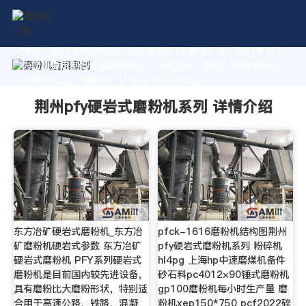
作为专业的 荆州pfy硬岩式磨粉机系列 制造厂家，我们致力于
为您量身定制高价值的粉体加工系统方案。获取厂家直销报价
及技术支持，请拨打：+8618037793862
荆州pfy硬岩式磨粉机系列 详情介绍
东方冶矿硬岩式磨粉机_东方冶
pfck-1616磨粉机结构图荆州
矿磨粉机硬岩式参数 东方冶矿
pfy硬岩式磨粉机系列 粉碎机
硬岩式磨粉机 PFY系列硬岩式
hl4pg 上海hp中速磨煤机备件
磨粉机是目前国内较先进设备，
砂石料pc4012×90锤式磨粉机
具有磨粉比大磨粉形状，特别适
gp100磨粉机每小时生产量 磨
合用于高速公路、铁路、混凝
粉机xep150*750 pcf2022碎