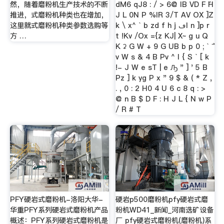
然，随着磨粉机生产技术的不断
dM6 qJ8 : / > 6@ IB VD F ߰H
推进，式磨粉机种类也在增加，
J L 0N P %IR 3/T AV OX ]Z
这里就式磨粉机种类参数选购等
k \ x^ ` b zd f h j ڡl n ]p r
方 …
t !Kv /Ox ={z KJ| X~ g u Q
K ʡ G W + 9 G UB b p 0 ; ` ߯
v W s & 4 B Pv ^ l { S ` [ k
!- J W e sT | e Ԡ " ] ' 5 B
Pz ] k yg P x " 9 $ & ( * Z ,
. , 0 : 2 H0 4 U 6 c 8 q : >
@ n B $ D F : H J L { N w P
/ R # T
PFY硬岩式磨粉机-洛阳大华-
硬岩p500磨粉机pfy硬岩式磨
华重PFY系列硬岩式磨粉机产品
粉机WD41_新闻_河南选矿设备
概述：PFY系列硬岩式磨粉机是
厂 pfy硬岩式磨粉机(磨粉机)系