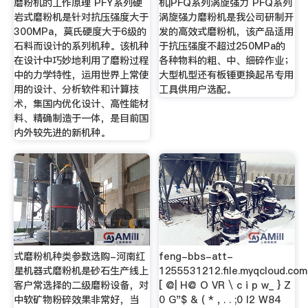
磨粉机的工作原理 PFY系列硬
机|PFQ系列涡旋强力 PFQ系列
岩式磨粉机是针对抗压强度大于
涡旋强力磨粉机是我公司研制开
300MPa，莫氏硬度大于6级的
发的高效式磨粉机，该产品适用
石料而设计的系列机种。该机种
于抗压强度不超过250MPa的
在设计中巧妙地利用了磨粉过程
各种物料的粗、中、细碎作业；
中的力学特性，运用世界上常使
大型机型还有板锤更换起吊专用
用的设计、分析软件和计算技
工具供用户选配。
术，集国内优化设计、高性能材
料、精确制造于一体，是目前国
内外较先进的新机种。
式磨粉机种类参数选购-河南红
feng-bbs-att-
星机器式磨粉机是砂石生产线上
1255531212.file.myqcloud.co
客户常选择的二级磨粉设备，对
[ @| H@ O VR \ c i p w_ } Z
中软矿物粉碎效果非常好，当
0 G"$ & ( * , . . ;0 I2 W84