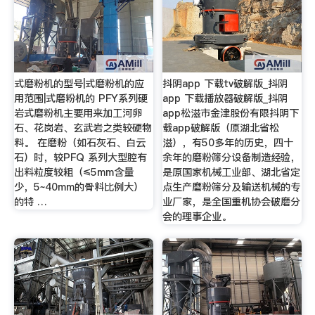
式磨粉机的型号|式磨粉机的应
抖阴app 下载tv破解版_抖阴
用范围|式磨粉机的 PFY系列硬
app 下载播放器破解版_抖阴
岩式磨粉机主要用来加工河卵
app松滋市金津股份有限抖阴下
石、花岗岩、玄武岩之类较硬物
载app破解版（原湖北省松
料。 在磨粉（如石灰石、白云
滋），有50多年的历史，四十
石）时，较PFQ 系列大型腔有
余年的磨粉筛分设备制造经验，
出料粒度较粗（≤5mm含量
是原国家机械工业部、湖北省定
少，5~40mm的骨料比例大）
点生产磨粉筛分及输送机械的专
的特 …
业厂家，是全国重机协会破磨分
会的理事企业。