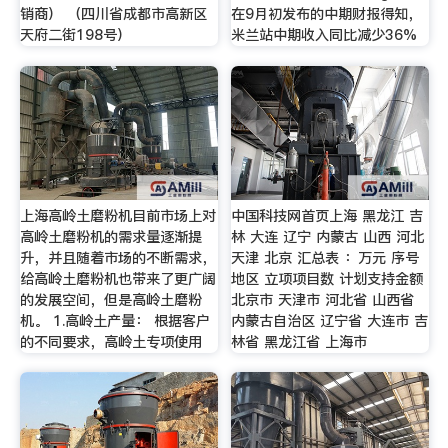
销商） （四川省成都市高新区
在9月初发布的中期财报得知，
天府二街198号）
米兰站中期收入同比减少36%
上海高岭土磨粉机目前市场上对
中国科技网首页上海 黑龙江 吉
高岭土磨粉机的需求量逐渐提
林 大连 辽宁 内蒙古 山西 河北
升，并且随着市场的不断需求，
天津 北京 汇总表 ：万元 序号
给高岭土磨粉机也带来了更广阔
地区 立项项目数 计划支持金额
的发展空间，但是高岭土磨粉
北京市 天津市 河北省 山西省
机。 1.高岭土产量： 根据客户
内蒙古自治区 辽宁省 大连市 吉
的不同要求，高岭土专项使用
林省 黑龙江省 上海市