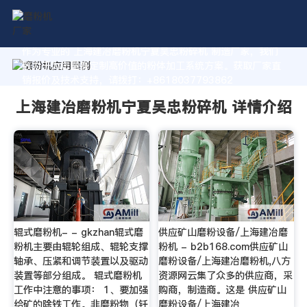
作为专业的 上海建冶磨粉机宁夏吴忠粉碎机 制造厂家，我们
致力于为您量身定制高价值的粉体加工系统方案。获取厂家直
销报价及技术支持，请拨打：+8618037793862
上海建冶磨粉机宁夏吴忠粉碎机 详情介绍
辊式磨粉机- - gkzhan辊式磨
供应矿山磨粉设备/上海建冶磨
粉机主要由辊轮组成、辊轮支撑
粉机 - b2b168.com供应矿山
轴承、压紧和调节装置以及驱动
磨粉设备/上海建冶磨粉机,八方
装置等部分组成。 辊式磨粉机
资源网云集了众多的供应商，采
工作中注意的事项： 1、要加强
购商，制造商。这是 供应矿山
给矿的除铁工作。非磨粉物（钎
磨粉设备/上海建冶