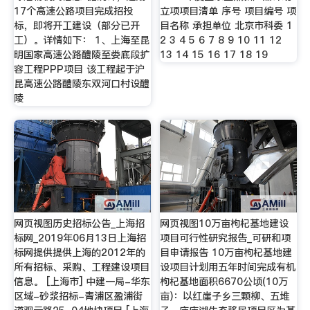
17个高速公路项目完成招投
立项项目清单 序号 项目编号 项
标，即将开工建设（部分已开
目名称 承担单位 北京市科委 1
工）。详情如下： 1、上海至昆
2 3 4 5 6 7 8 9 10 11 12
明国家高速公路醴陵至娄底段扩
13 14 15 16 17 18 19
容工程PPP项目 该工程起于沪
昆高速公路醴陵东双河口村设醴
陵
网页视图历史招标公告_上海招
网页视图10万亩枸杞基地建设
标网_2019年06月13日上海招
项目可行性研究报告_可研和项
标网提供提供上海的2012年的
目申请报告 10万亩枸杞基地建
所有招标、采购、工程建设项目
设项目计划用五年时间完成有机
信息。 [上海市] 中建一局-华东
枸杞基地面积6670公顷(10万
区域-砂浆招标-青浦区盈浦街
亩)：以红崖子乡三颗柳、五堆