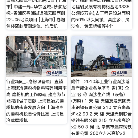
道观云路25-04地块项目 [上海
子、庙庙湖生态移民项目区为基
市] 中建一局-华东区域-砂浆招
地辐射发展有机枸杞基地3335
标-青浦区盈浦街道观云路西侧
公顷(5万亩),占工程建设总面积
22-05地块项目 [上海市] 卷烟
的50%.以头闸镇、高庄乡、灵
包装密封度测定仪、均质机
沙乡、黄渠桥镇等4个
行业新闻_-磨粉设备原厂直销
附件：2010年工业行业淘汰落
上海建冶磨粉机物料粉碎利用率
后产能企业名单序号 省(区) 企
高 磨粉机的工作原理 建冶为节
业 名 称 淘汰生产线（设备）
能减排做了贡献 上海建冶式磨
(万吨) 1 天 津 天津友发集团天
粉机的未来发展方向 上海建冶
丰钢铁有限公司 310 立方米高
的磨粉机设备性价比高 上海建
炉×2 90 2 天 津 天津天钢联合
冶式磨粉机
钢铁有限公司 215 立方米高炉
×2 50 3 河 北 辛集市澳森钢铁
有限公司 300立方米高炉×2