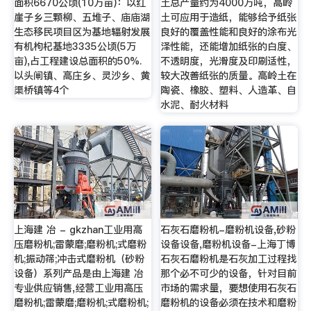
面积6670公顷(10万亩)：以红
土总产量约为4000万吨，高岭
崖子乡三颗柳、五堆子、庙庙湖
土可应用于造纸，能够给予纸张
生态移民项目区为基地辐射发展
良好的覆盖性能和良好的涂布光
有机枸杞基地3335公顷(5万
泽性能，还能增加纸张的白度、
亩),占工程建设总面积的50%.
不透明度，光滑度及印刷适性，
以头闸镇、高庄乡、灵沙乡、黄
较大改善纸张的质量。高岭土在
渠桥镇等4个
陶瓷、橡胶、塑料、人造革、自
水泥、耐火材料
上海建 冶 - gkzhan工业用高
石灰石磨粉机-磨粉机设备,砂粉
压磨粉机;雷蒙磨;磨粉机;式磨粉
设备设备,磨粉机设备-上海丁博
机;振动筛;冲击式磨粉机（砂粉
石灰石磨粉机是石灰加工过程找
设备）系列产品是由上海建 冶
那个必不可少的设备，针对目前
专业供应销售,经营工业用高压
市场的需求量，要想使用石灰石
磨粉机;雷蒙磨;磨粉机;式磨粉机;
磨粉机的设备必须在技术和磨粉