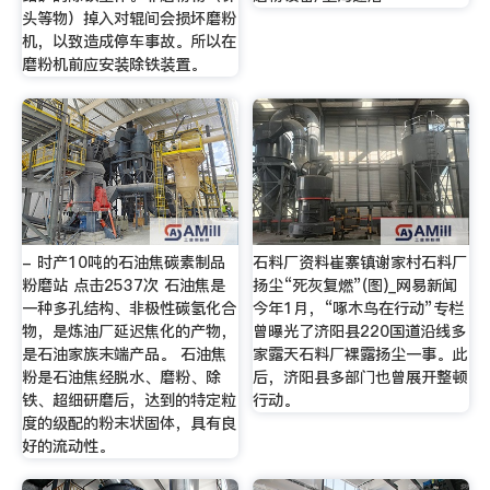
头等物）掉入对辊间会损坏磨粉
机，以致造成停车事故。所以在
磨粉机前应安装除铁装置。
- 时产10吨的石油焦碳素制品
石料厂资料崔寨镇谢家村石料厂
粉磨站 点击2537次 石油焦是
扬尘“死灰复燃”(图)_网易新闻
一种多孔结构、非极性碳氢化合
今年1月，“啄木鸟在行动”专栏
物，是炼油厂延迟焦化的产物，
曾曝光了济阳县220国道沿线多
是石油家族末端产品。 石油焦
家露天石料厂裸露扬尘一事。此
粉是石油焦经脱水、磨粉、除
后，济阳县多部门也曾展开整顿
铁、超细研磨后，达到的特定粒
行动。
度的级配的粉末状固体，具有良
好的流动性。