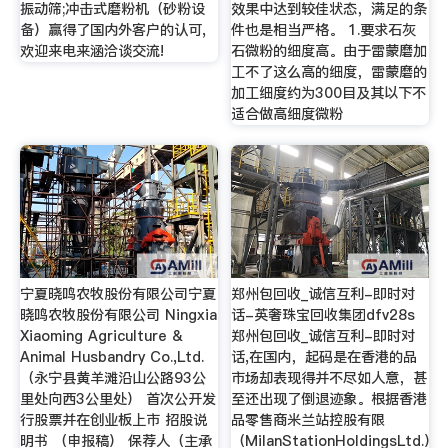
振动筛;冲击式磨粉机（砂粉设
效果中达到较佳状态，满足的条
备）赢得了国内外客户的认可,
件也是相当严格。 1.要求石灰
欢迎来电来涵洽谈交流!
石微粉的细度高。由于雷蒙磨加
工不了这么高的细度，雷蒙磨的
加工细度约为300目及其以下不
适合做高细度微粉
宁夏晓鸣农牧股份有限公司宁夏
郑州包回收_诚信互利-即时对
晓鸣农牧股份有限公司 Ningxia
话-英奢珠宝回收集团dfv28s
Xiaoming Agriculture &
郑州包回收_诚信互利-即时对
Animal Husbandry Co.,Ltd.
话,在国内，起码是在香港的品
（永宁县黄羊滩沿山公路93公
市场却表现得并不尽如人意，甚
里处向西3公里处） 首次公开发
至还出现了倒退迹象。根据香港
行股票并在创业板上市 招股说
品零售商米兰站控股有限
明书 （申报稿） 保荐人（主承
（MilanStationHoldingsLtd.）