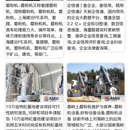
磨粉机-磨粉机又称复摆磨粉
企信通 | 查企业，查信用，就用
机，简称磨粉机，磨粉机机，磨
企信通2 天前企信通，国内领先
粉机。上海建冶PE系列，复
的企业大数据平台，覆盖全国
摆，磨粉机，磨粉机机，磨粉机
2.2 亿+ 企业知识图谱，数百信
具有处理能力大，操作简单，维
息维度，海量数据实时更新预
修方便和使用寿命长等特点。上
警，提供企业信息查询,工商查
海建冶PE系列，复摆颚，磨粉
询,企业信用评价查询,企业纠纷
机，磨粉机机，磨粉机广泛应用
查询，企业法律查询等。
于矿山，建筑，等部门。
10万亩枸杞基地建设项目可行
高岭土磨粉机维护与保养-磨粉
性研究报告_可研和项目申请报
机设备,砂粉设备设备,磨粉机设
告 10万亩枸杞基地建设项目计
备 目前市场上对高岭土的应用
划用五年时间完成有机枸杞基地
领域较为广泛。大部分国家高岭