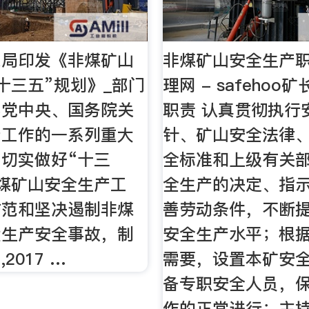
总局印发《非煤矿山
非煤矿山安全生产职
十三五”规划》_部门
理网 - safehoo
实党中央、国务院关
职责 认真贯彻执行
产工作的一系列重大
针、矿山安全法律
切实做好“十三
全标准和上级有关
煤矿山安全生产工
全生产的决定、指
防范和坚决遏制非煤
善劳动条件，不断
大生产安全事故，制
安全生产水平；根
2017 …
需要，设置本矿安
备专职安全人员，
作的正常进行；主