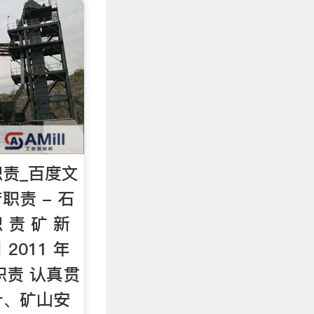
责_百度文
职责 - 石
职 责 矿 新
2011 年
职责 认真贯
针、矿山安