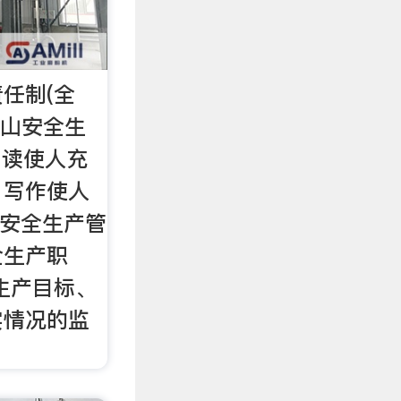
任制(全
矿山安全生
 阅读使人充
，写作使人
业安全生产管
全生产职
生产目标、
实情况的监