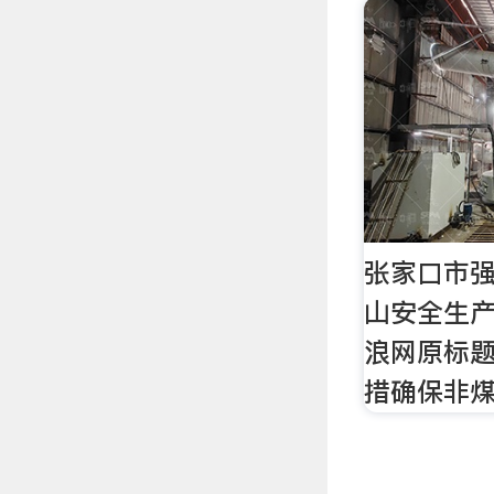
张家口市
山安全生产
浪网原标
措确保非