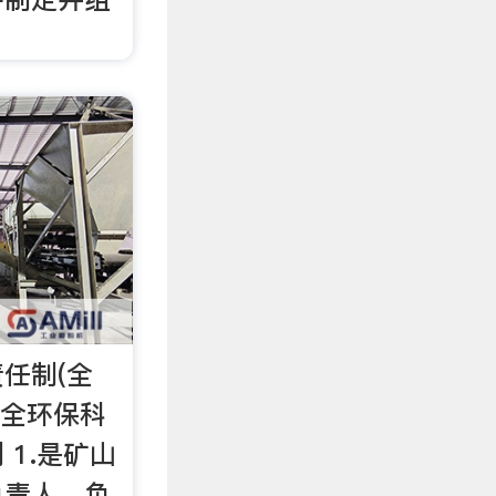
任制(全
安全环保科
1.是矿山
负责人，负