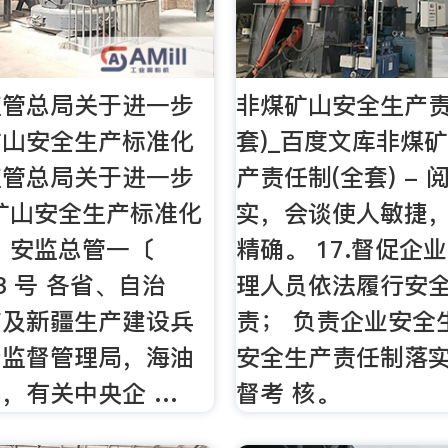
监管总局关于进一步
非煤矿山安全生产责
矿山安全生产标准化
套)_百度文库非煤
监管总局关于进一步
产责任制(全套) -
矿山安全生产标准化
实，会谈使人敏捷
 安监总管一〔
精确。 17.督促企
33 号 各省、自治
理人员依法履行安
市及新疆生产建设兵
责； 负责企业安全
产监督管理局，海油
安全生产责任制落
，有关中央企 …
督考 核。