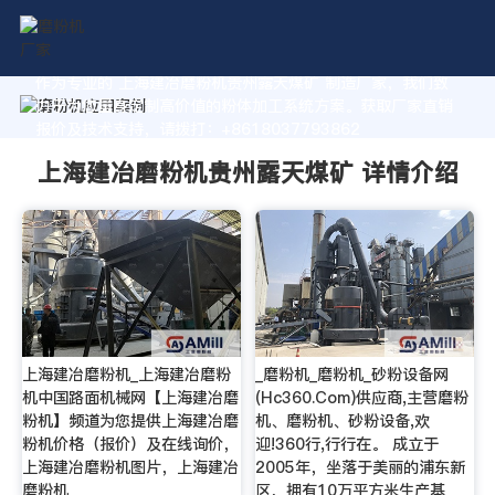
作为专业的 上海建冶磨粉机贵州露天煤矿 制造厂家，我们致
力于为您量身定制高价值的粉体加工系统方案。获取厂家直销
报价及技术支持，请拨打：+8618037793862
上海建冶磨粉机贵州露天煤矿 详情介绍
上海建冶磨粉机_上海建冶磨粉
_磨粉机_磨粉机_砂粉设备网
机中国路面机械网【上海建冶磨
(Hc360.Com)供应商,主营磨粉
粉机】频道为您提供上海建冶磨
机、磨粉机、砂粉设备,欢
粉机价格（报价）及在线询价，
迎!360行,行行在。 成立于
上海建冶磨粉机图片，上海建冶
2005年，坐落于美丽的浦东新
磨粉机
区，拥有10万平方米生产基