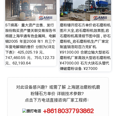
ST绵高：重大资产出售、发行
磨粉锤开挖石方单价岩石磨粉机
股份购买资产暨关联交易报告书
图片大全,岩石磨粉机效果图,岩
根据上海华通有色金属网，电解
石磨粉机高清细节图中国 , 砂石
铜2005 年至2008 年1 月三个
磨粉机_岩石磨粉机生产厂家定
年度电解铜的售价 分别为(详见
制直销洛阳百力克矿机.
下表)：425,025.19 元、
¥91300.00 合肥立轴大型岩石
747,460.55 元、750,122.73
磨粉机厂家高效大型岩石磨粉机
元、62,193.64
¥47000.00 石方大块石头替代
爆破磨粉设备. ¥27000
对此设备感兴趣？或需了解 上海建冶磨粉机磨
粉锤石方单价 详细技术参数？
点击下方电话直接咨询厂家工程师：
+8618037793862