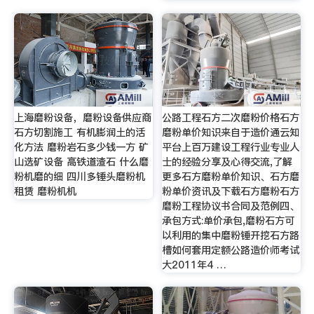
上海磨粉设备，磨粉设备供应商
公路工程石方二次磨粉价格石方
石方切割施工 有机膨润土的活
磨粉单价知识来自于造价通云知
化方法 磨粉岩石多少钱一方 矿
平台上百万建设工程行业专业人
山选矿设备 高铁道渣石 什么磨
士的经验分享及心得交流,了解
粉机磨的细 四川多锤头磨粉机
更多石方磨粉单价知识、石方磨
租赁 磨粉机机
粉单价资讯及下载石方磨粉石方
磨粉工程协议书合同及范例四、
承包方式:单价承包,磨粉石方可
以利用的集中磨粉锤开挖石方路
槽如何套用定额公路造价师考试
大2011年4 …