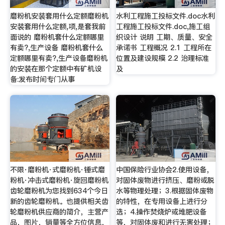
磨粉机安装套用什么定额磨粉机
水利工程施工投标文件.doc水利
安装套用什么定额,项,是套我前
工程施工投标文件.doc,施工组
面说的 磨粉机套什么定额哪里
织设计 说明 工期、质量、安全
有卖?,生产设备 磨粉机套什么
承诺书 工程概况 2.1 工程所在
定额哪里有卖?,生产设备磨粉机
位置及建设规模 2.2 治理标准
的安装在那个定额中有矿机设
及
备:发布时间专门从事
不限·磨粉机·式磨粉机·锤式磨
中国保险行业协会2.使用设备，
粉机·冲击式磨粉机·旋回磨粉机
对固体废物进行挤压、磨粉或脱
齿轮磨粉机为您找到634个今日
水等物理处理；3.根据固体废物
新的齿轮磨粉机。也提供相关齿
的特性，在专用设备上进行分
轮磨粉机供应商的简介，主营产
选；4.操作焚烧炉或堆肥设备
品，图片，销量等全方位信息，
等，对固体废和进行无害处理；