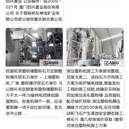
创兴置业 公告编号：临2009－
021号 厦门创兴置业股份有限
公司 关于竞购祁东神龙矿业有
限公司部分股权暨关联交易公告
挖掘机带磨粉锤磨粉石方定额磨
液压磨粉机施工方案新完整版_
粉锤开挖石方单价 - 上海磨粉
百度文库二、该段石方开挖施工
机 厂家 磨粉锤开挖石方单价 与
方案为保护输电线路,借鉴类似
公路补充定额里有磨粉锤磨粉石
工程的施工经验,终确定采用胀
方不太一样;与破粹机挖除砼路
药加液压岩石磨粉锤 及挖掘机
面相似，但是机械不一致。应该
配合报价获取 液压磨粉机静压
套取哪一项子目比较合理。答北
爆破力可达500多吨,无任何震
京市公路 …
动和飞石产生高效安全静态施工
劈石只 需几秒液报价获取 !履带
式液压磨粉机施工方案