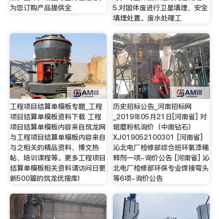
为您订购产品提供全
5.对固体废进行卫星填埋、安全
填埋处置。废水处理工
工程项目结算单模板专题_工程
历史招标公告_河南招标网
项目结算单模板资料下载 工程
_2019年05月21日[河南省] 对
项目结算单模板内容来自筑龙网
辊磨粉机询价（中南钻石）
与工程项目结算单模板内容来自
XJ019052100301 [河南省]
与之相关的精品资料、博文热
沁北电厂检修部综合班环氧漆稀
帖、培训课程等。更多工程项目
释剂一项-询价公告 [河南省] 沁
结算单模板相关资料请访问日更
北电厂检修部环保专业焊接弯头
新500篇的筑龙优搜库!
等6项-询价公告