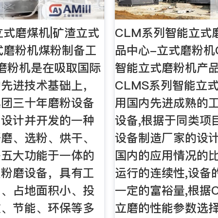
立式磨煤机|矿渣立式
CLM系列智能立式
式磨粉机煤粉制备工
品中心-立式磨粉机
磨粉机是在吸取国际
智能立式磨粉机产
的先进技术基础上，
CLMS系列智能立
集团三十年磨粉设备
用国内先进成熟的
，设计并开发的一种
设备,根据于同类项
研磨、选粉、烘干、
设备制造厂家的设
等五大功能于一体的
国内的应用情况的比
型粉磨设备，具有工
运行的连续性,设备
中、占地面积小、投
一定的富裕量,根据C
效、节能、环保等多
立磨的性能参数选择