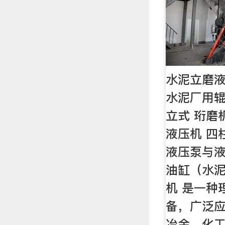
水泥立磨液
水泥厂用
立式 珩磨
液压机 四
液压泵与液
油缸（水泥
机 是一种
备，广泛
冶金、化