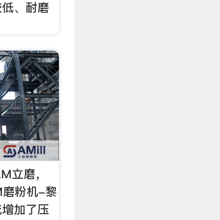
较低、耐磨
LM立磨，
M磨粉机-黎
统增加了压