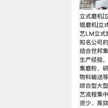
立式磨机|
辊磨机|立
艺LM立式
知名公司
结合世邦
生产经验
集磨粉、
物料输送
综合型大
艺流程集
资少、高