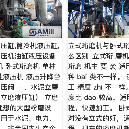
压缸,篦冷机液压缸,
立式珩磨机与卧式
辊压机油缸液压设备
么区别_立式珩 磨机
机 卧式珩磨机 单柱
珩磨 机主 要 袭 适
柱液压机 液压升降台
种 bai 类不一样。 还
压阀 一、水泥立磨
工 精度 zhi 不一
立磨液压缸） 立磨
度比 dao 较高，
理想的大型粉磨设
程，快速加工。 卧
应用于水泥、电力、
对没有立式的好，
工、非金国内生产企
程。现在的珩磨机