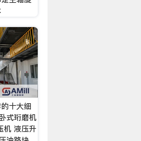
本
作的十大细
 卧式珩磨机
压机 液压升
液压油路块