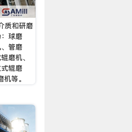
介质和研磨
为：球磨
机、管磨
式辊磨机、
立式辊磨
磨机等。