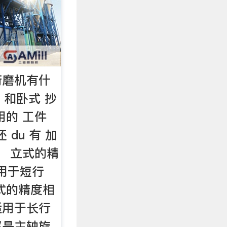
珩磨机有什
 和卧式 抄
用的 工件
 du 有 加
样。 立式的精
适用于短行
式的精度相
适用于长行
都是主轴旋