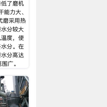
降低了磨机
烘干能力大、
式磨采用热
磨水分较大
风温度，使
终水分。在
磨水分高达
范围广。