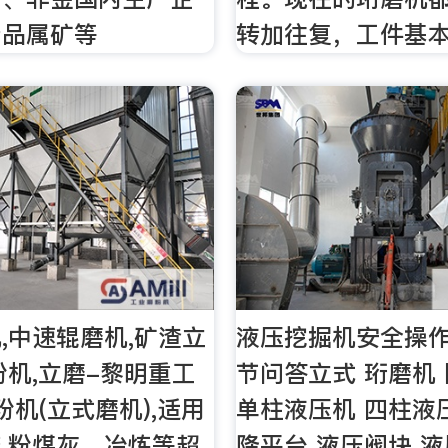
产品属矿等
转加往复，工件基
,中速辊磨机,矿渣立
液压挖掘机安全操
粉机,立磨-黎明重工
节问答立式 珩磨机
粉机(立式磨机),适用
单柱液压机 四柱液
,粉煤灰，冶炼等超
降平台 液压阀块 