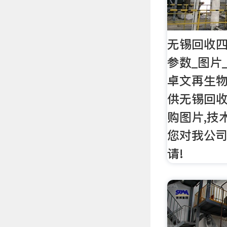
无锡回收四
参数_图片
卓文再生
供无锡回
购图片,技
您对我公司
请!