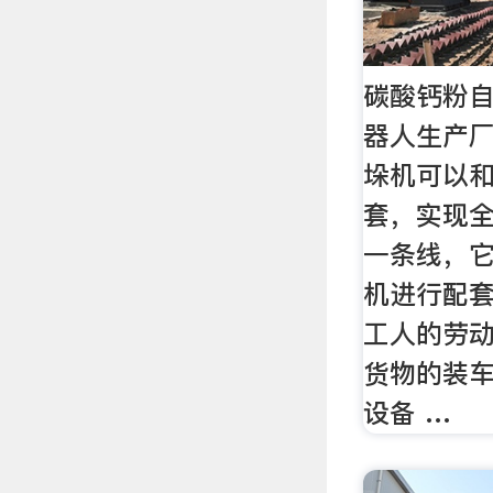
碳酸钙粉
器人生产
垛机可以
套，实现
一条线，
机进行配
工人的劳
货物的装车
设备 …