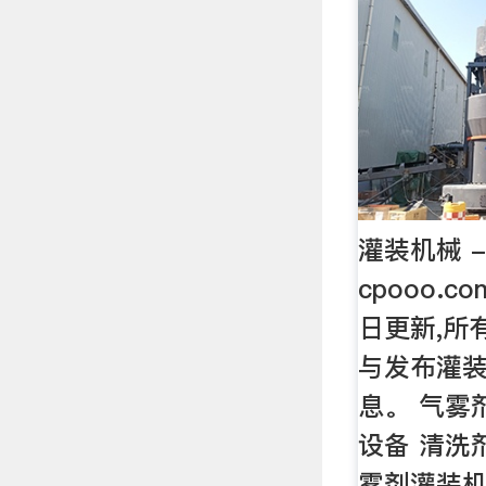
灌装机械 -
cpooo.
日更新,所
与发布灌
息。 气雾
设备 清洗
雾剂灌装机