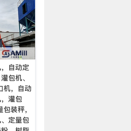
机，自动定
，灌包机、
口机，自动
机，灌包
量包装秤，
机、定量包
墨粉、树脂