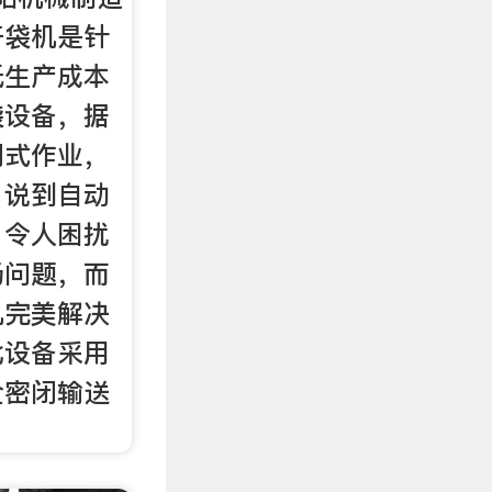
开袋机是针
低生产成本
袋设备，据
闭式作业，
。说到自动
，令人困扰
扬问题，而
机完美解决
此设备采用
全密闭输送