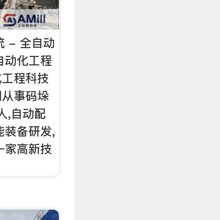
 - 全自动
鹰自动化工程
化工程科技
门从事码垛
人,自动配
能装备研发,
一家高新技