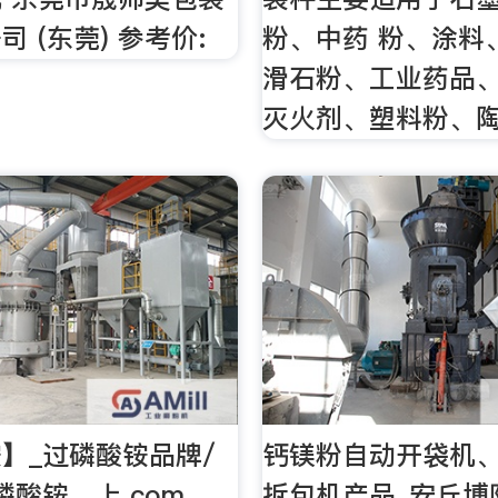
 (东莞) 参考价:
粉、中药 粉、涂料
滑石粉、工业药品
灭火剂、塑料粉、
】_过磷酸铵品牌/
钙镁粉自动开袋机、
磷酸铵，上.com，
拆包机产品_安丘博