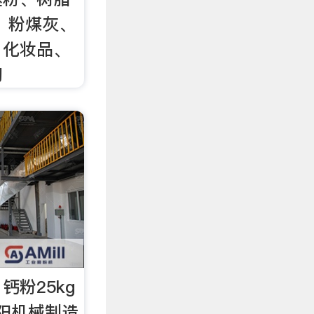
、粉煤灰、
、化妆品、
陶
钙粉25kg
阳机械制造