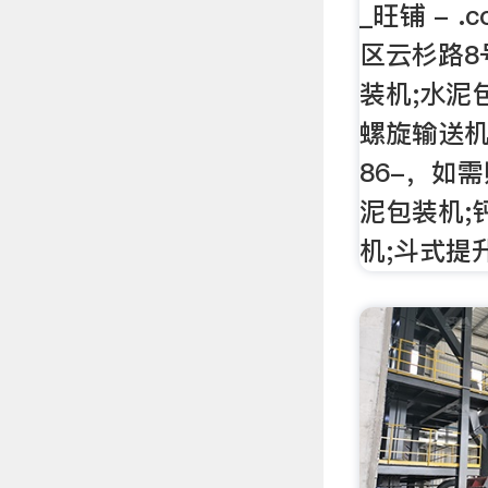
_旺铺 - 
区云杉路8
装机;水泥
螺旋输送机
86-，如
泥包装机;
机;斗式提