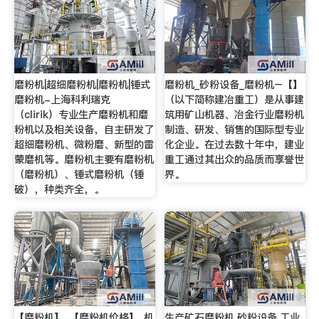
磨粉机|超细磨粉机|磨粉机|锤式
磨粉机_砂粉设备_磨粉机–【】
磨粉机-上海科利瑞克
（以下简称建冶重工）是从事建
（clirik）专业生产磨粉机和磨
筑用矿山机器、冶金行业磨粉机
粉机以及相关设备，自主研发了
制造、研发、销售的国际型专业
超细磨粉机、微粉磨、新型的雷
化企业。在过去数十年中，建业
蒙磨机等。磨粉机主要有磨粉机
重工通过其出众的品质而享誉世
（磨粉机）、锤式磨粉机（锤
界。
破），种类齐全，。
【磨粉机】_【磨粉机价格】_机
生产矿石磨粉机,砂粉设备,工业