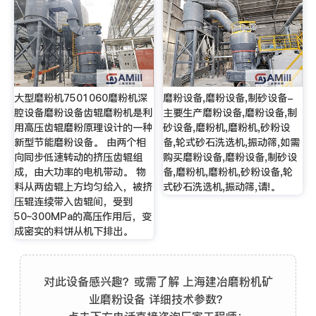
大型磨粉机7501060磨粉机深
磨粉设备,磨粉设备,制砂设备-
腔设备磨粉设备齿辊磨粉机是利
主要生产磨粉设备,磨粉设备,制
用高压齿辊磨粉原理设计的一种
砂设备,磨粉机,磨粉机,砂粉设
新型节能磨粉设备。 由两个相
备,轮式砂石洗选机,振动筛,如需
向同步低速转动的挤压齿辊组
购买磨粉设备,磨粉设备,制砂设
成，由大功率的电机带动。 物
备,磨粉机,磨粉机,砂粉设备,轮
料从两齿辊上方均匀给入，被挤
式砂石洗选机,振动筛,请!。
压辊连续带入齿辊间，受到
50~300MPa的高压作用后，变
成密实的料饼从机下排出。
对此设备感兴趣？或需了解 上海建冶磨粉机矿
业磨粉设备 详细技术参数？