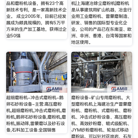
品和磨粉机设备，拥有23个高
机|上海建冶除尘磨粉机|磨粉机
新技术专利，是一家高新技术企
是从事建筑用矿山机器，冶金行
业。 成立2005年，目前已经发
业用工业磨粉机、雷蒙磨制造、
展成为颇具规模的，拥有5万平
研发、销售的国际型专业化企
方米的生产加工基地，获得过企
业，公司的产品已在东南亚、欧
业50强
洲、非洲、香港、台湾等国家和
地区使用。
超细磨粉机-冲击式磨粉机-鹅
磨粉设备-矿山专用磨粉机，大
卵石砂粉设备-主营:高压磨粉
型磨粉机机上海建冶生产雷蒙磨
机,超细磨粉机,冲击式磨粉机,磨
粉机、磨粉机、式磨粉机、磨粉
粉机,鹅卵石砂粉设备,磨粉机,磨
机、冲击式砂粉设备、高压磨粉
粉机,振动筛,雷蒙磨以及砂石设
机、高效砂粉磨、辊式级配机、
备,石料加工设备.全国销售
JYM砂粉磨粉机、轮胎式移动
磨粉站，可以针对花岗岩、石灰