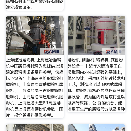
线和石料生产线所需的碎石制砂
筛分成套设备。
上海建冶磨粉机_上海建冶磨粉
磨粉机_研磨机_粉碎机_其他粉
机中国路面机械网为您提供上海
碎设备–【 近年来建冶重工在
建冶磨粉机设备资料参考，包括
吸取国内外先进经验的基础上，
以下设备：上海建冶锥形磨粉机
优化设计，采用国外新近技术和
磨粉机、上海建冶雷蒙磨粉机磨
工艺，制造出了以 硬岩式磨粉
粉机、上海建冶高压微粉磨粉机
机、磨粉机为核心的磨粉筛分成
磨粉机、上海建冶高压磨粉机磨
套设备，成为国内外建筑行业以
粉机、上海建冶大型6R高压磨
及高等铁路、公 路的设备。建
粉机等上海建冶磨粉机参数、图
冶重工生产的磨粉筛分以及各种
片、报价等资料供您参考。