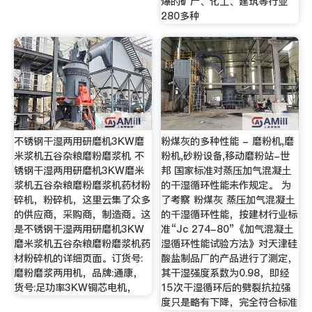
爆的矿产、化工、建筑等行业
280多种
不锈钢干湿两用研磨机3KW磨
粉煤灰的多种性能 - 磨粉机,磨
米浆机五谷杂粮磨粉磨浆机 不
粉机,砂粉设备,移动磨粉站-世
锈钢干湿两用研磨机3KW磨米
邦 国家标准对蒸压加气混凝土
浆机五谷杂粮磨粉磨浆机药材粉
的干湿循环性能未作规定。 为
碎机，粉碎机，这里云集了众多
了考察 粉煤灰 蒸压加气混凝土
的供应商，采购商，制造商。这
的千湿循环性能，按建材行业标
是不锈钢干湿两用研磨机3KW
准“Jc 274-80”《加气混凝土
磨米浆机五谷杂粮磨粉磨浆机药
湿循环性能试验方法》对天津硅
材粉碎机的详细页面。订货号:
酸盐制品厂的产品进行了测定，
磨粉磨浆两用机，品牌:通康，
其干湿强度系数为0.98，即经
货号:足功率3KW铜芯电机，
15次干湿循环后的劈裂抗拉强
度只是略有下降，完全符合标准