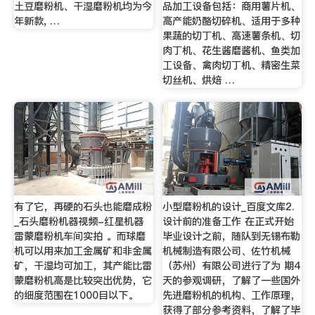
土豆磨粉机、干湿磨粉机均为今
品加工设备包括：商用薯片机、
年新款, …
高产能奶酪切碎机、适用于多种
果蔬的切丁机、高速薯条机、切
肉丁机、花生酱磨酱机、鱼类加
工设备、禽肉切丁机、精密生菜
切丝机、烘焙 …
有了它，再硬的石头也能磨成粉
小型磨粉机的设计_百度文库2.
_石头磨粉机器视频-红星机器
设计前的准备工作 在正式开始
雷蒙磨粉机车间实拍 。而球磨
毕业设计之前，随队到无锡布勒
机可以用来加工金属矿和非金属
机械制造有限公司、佐竹机械
矿，干湿均可加工，其产能比雷
（苏州）有限公司进行了为 期4
蒙磨粉机高是比较突出优势，它
天的参观调研，了解了一些国外
的细度范围在1000目以下。
先进磨粉机的机构、工作原理，
获得了部分参考资料，了解了毕