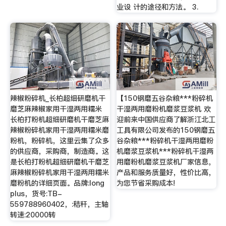
业设 计的途径和方法。 3.
辣椒粉碎机_长柏超细研磨机干
【150钢磨五谷杂粮***粉碎机
磨芝麻辣椒家用干湿两用糯米
干湿两用磨粉机磨浆豆浆机 欢
长柏打粉机超细研磨机干磨芝麻
迎前来中国供应商了解浙江北工
辣椒粉碎机家用干湿两用糯米磨
工具有限公司发布的150钢磨五
粉机，粉碎机，这里云集了众多
谷杂粮***粉碎机干湿两用磨粉
的供应商，采购商，制造商。这
机磨浆豆浆机***粉碎机干湿两
是长柏打粉机超细研磨机干磨芝
用磨粉机磨浆豆浆机厂家信息，
麻辣椒粉碎机家用干湿两用糯米
产品和服务质量好，性价比高，
磨粉机的详细页面。品牌:long
为您节省采购成本!
plus，货号:TB-
559788960402，:秸秆，主轴
转速:20000转