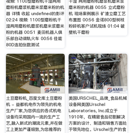
视频: 1100型磨粉机干湿两用
干湿 两用磨粉机磨浆机磨米浆
磨粉机磨浆机磨米浆磨米粉的机
磨米粉的机器 00:55 立式磨粉
器 详情 收起 undefined的影评
机 现场案例展示 矿渣立磨工艺
02:24 视频: 1100型磨粉机干
布置图 00:56 金诺800型树枝
湿两用磨粉机磨浆机磨米浆磨米
粉碎机客户试机现场 01:04 破
粉的机器 00:51 麦田机器人俱
壁机干磨粉
乐部自动调轨火车 00:56 佳能
80D连拍张数测试
土豆磨粉机_百度文库土豆磨粉
美国URSCHEL_品牌_食品机械
机 - 益都机电作为领先的机电
设备网美国Urschel
生产厂家,为您供应的各式机电
Laboratories, Inc.成立于
设备均采用国内一流的生产工
1910年，在精密食品切割解决
艺,融入新式的潮流元素,并在做
方案的设计、制造和销售方面处
工上更加严谨细致,为您推荐的
于领先地位。Urschel生产的食