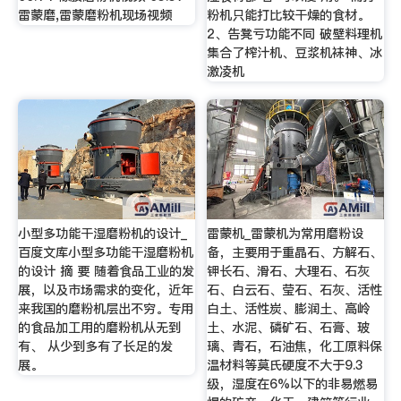
雷蒙磨,雷蒙磨粉机现场视频
粉机只能打比较干燥的食材。
2、告凳亏功能不同 破壁料理机
集合了榨汁机、豆浆机袜神、冰
激凌机
小型多功能干湿磨粉机的设计_
雷蒙机_雷蒙机为常用磨粉设
百度文库小型多功能干湿磨粉机
备，主要用于重晶石、方解石、
的设计 摘 要 随着食品工业的发
钾长石、滑石、大理石、石灰
展，以及市场需求的变化，近年
石、白云石、莹石、石灰、活性
来我国的磨粉机层出不穷。专用
白土、活性炭、膨润土、高岭
的食品加工用的磨粉机从无到
土、水泥、磷矿石、石膏、玻
有、 从少到多有了长足的发
璃、青石，石油焦，化工原料保
展。
温材料等莫氏硬度不大于9.3
级，湿度在6%以下的非易燃易