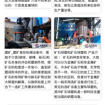
类方法是根据磨矿介质不同来划
同,常见的有功指数法、能量效
分的：介质是金属球的
率法、新生比表面法和单位容积
生产量法等。
磨矿_磨矿是在机械设备中，借
矿石球磨机矿石球磨机 产品介
助于介质(钢球、钢棒、砾石)和
绍 ： 矿石的种类非常多，大致
矿石本身的冲击和磨剥作用，使
可以分为金属矿石和非金属矿
矿石的粒度进一步变小，直至研
石，许多矿石由于物理、化学性
磨成粉末的作业。目的是使组成
质不一样，所以它的加工工艺也
矿石的有用矿物与脉石矿物达到
有很大的区别，但是对于金属矿
大限度的解离，以提供粒度上符
石一般采用选矿设备进行加工，
合下一选矿工序要求的物料。
常见的选矿设备主要有球磨机，
其中矿石球磨机是一款科技含量
相当高的研磨设备。