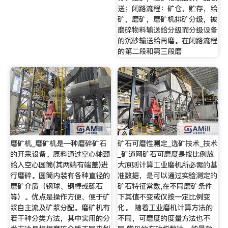
送；闭路流程：矿仓，贮存，给
矿，磨矿，磨矿机排矿分级，被
磨碎物料输送给分级而分级设备
的沉砂输送给再磨。在闭路流程
的第二段和第三段磨
磨矿机_磨矿机是一种磨碎矿石
矿石可磨性测定_选矿技术_技术
的开采设备。原料通过空心轴颈
_矿道网矿石可磨度是按比例放
给入空心圆筒(其两端有端盖)进
大原则计算工业磨机所必需的基
行磨碎。圆筒内装有各种直径的
准数据，是可以通过实验测定的
磨矿介质（钢球、钢棒或砾石
矿石特征常数,在不同磨矿条件
等）。优点是操作方便、便于矿
下其值不变或仅按一定比例变
浆自主流及矿浆分配。磨矿机有
化。 随着工业磨机计算方法的
若干种分类方法，其中实用的分
不同，可磨度的度量方法也不