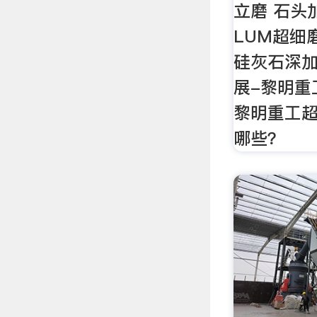
立磨 石头
LUM超细
硅灰石深
展-黎明重
黎明重工
哪些？