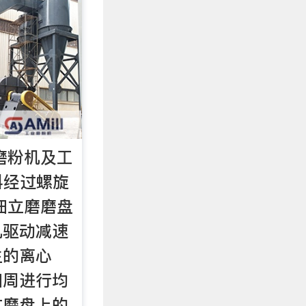
磨粉机及工
i物料经过螺旋
细立磨磨盘
机驱动减速
生的离心
四周进行均
过磨盘上的