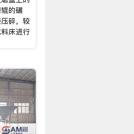
磨辊的碾
接压碎，较
成料床进行