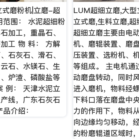
立式磨粉机|立磨-超
LUM超细立磨,大型
用范围： 水泥超细粉
立式磨,生料立磨,超
解石加工，重晶石、
超细立磨主要由电
加工 物 料： 方解
机、磨辊装置、磨
石、石灰石、滑石、
压装置、选粉机、
白云石、水镁石、生
等组成。 主电机通
膏、炉渣、磷酸盐等
动磨盘转动，同时
案 例： 天津水泥立
进入磨机，物料经
生产线，广东石灰石
下料口落在磨盘中
产品介绍：
力的作用下，物料
向边缘均匀移动，
的粉磨辊道区域时