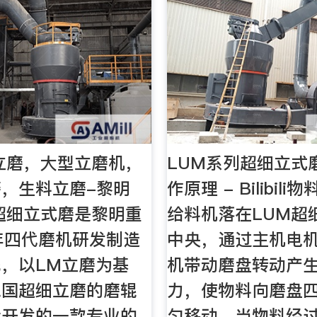
立磨，大型立磨机，
LUM系列超细立式
，生料立磨-黎明
作原理 - Bilibil
超细立式磨是黎明重
给料机落在LUM超
年四代磨机研发制造
中央，通过主机电
，以LM立磨为基
机带动磨盘转动产
德国超细立磨的磨辊
力，使物料向磨盘
计开发的一款专业的
匀移动，当物料经