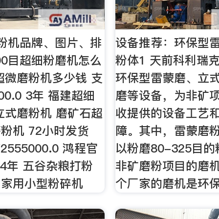
粉机品牌、图片、排
设备推荐：环保型雷蒙
000目超细粉磨机怎么
粉体1 天前科利瑞
超微磨粉机多少钱 支
环保型雷蒙磨、立
00.0 3年 福建超细
磨等设备，为非矿
立式磨粉机 磨矿石超
收提供的设备工艺
粉机 72小时发货
障。其中，雷蒙磨
555000.0 鸿程官
以粉磨80-325目
14年 五谷杂粮打粉
非矿磨粉项目的磨机
细家用小型粉碎机
个厂家的磨机是环