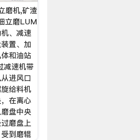
立磨机,矿渣
细立磨LUM
动机、减速
盘装置、加
机体和油站
过减速机带
风从进风口
螺旋给料机
央，在离心
从磨盘中央
经过磨盘上
，受到磨辊