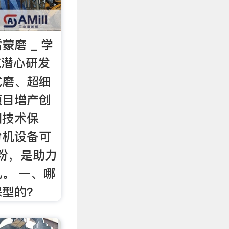
磨 _ 学
克潜心研发
式磨、超细
项目增产创
和技术保
粉机设备可
的粉，是助力
。 一、哪
保型的？