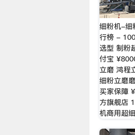
细粉机-细
行榜 - 1
选型 制粉
付宝 ¥800
立磨 鸿程
细粉立磨磨
买家保障 ¥2
方旗舰店 
机商用超