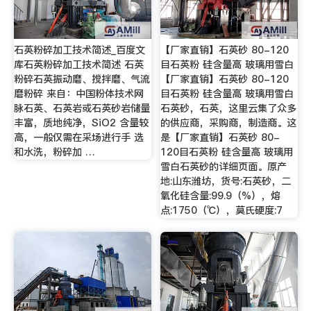
石英粉碎加工技术简述_百度文
【厂家直销】石英砂 80-120
库石英粉碎加工技术简述 石英
目石英粉 硅含量高 玻璃用雪白
粉碎石英振动磨、搅拌磨、气流
【厂家直销】石英砂 80-120
磨粉碎 来自：中国粉体技术网
目石英粉 硅含量高 玻璃用雪白
脉石英、石英岩或石英砂岩储量
石英砂，石英，这里云集了众多
丰富，质地纯净，SiO2 含量较
的供应商，采购商，制造商。这
高，一般仅需在采场进行手 选
是【厂家直销】石英砂 80-
和水洗，粉碎加 …
120目石英粉 硅含量高 玻璃用
雪白石英砂的详细页面。原产
地:山东潍坊，货号:石英砂，二
氧化硅含量:99.9（%），熔
点:1750（℃），莫氏硬度:7