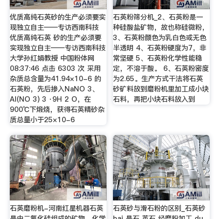
优质高纯石英砂的生产必须要实
石英粉筛分机_2、石英粉是一
现独立自主——专访西南科技
种硅酸盐矿物，故也称硅微粉，
优质高纯石英 砂的生产必须要
3、石英粉颜色为乳白色或无色
实现独立自主——专访西南科技
半透明 4、石英粉硬度为7，非
大学孙红娟教授 中国粉体网
常坚硬 5、石英粉化学性能稳
08:37:46 点击 6303 次 采用
定，不溶于酸。 6、石英粉密度
杂质总含量为41.94×10-6 的
为2.65。生产方式干法将石英
石英粉，先后掺入NaNO 3、
砂矿料放到磨粉机里加工成小块
Al(NO 3) 3 ·9H 2 O，在
石料，再把小块石料放入到
900℃下煅烧，获得石英精砂杂
质总量小于25×10-6
石英磨粉机-河南红星机器石英
石英砂与滑石粉的区别_石英砂
是由二氧化硅组成的矿物，化学
bai 是石 英石 经磨粉加工 du