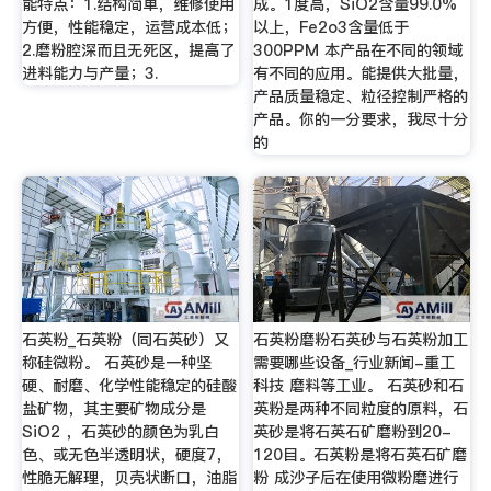
能特点：1.结构简单，维修使用
成。1度高，SiO2含量99.0%
方便，性能稳定，运营成本低；
以上，Fe2o3含量低于
2.磨粉腔深而且无死区，提高了
300PPM 本产品在不同的领域
进料能力与产量；3.
有不同的应用。能提供大批量，
产品质量稳定、粒径控制严格的
产品。你的一分要求，我尽十分
的
石英粉_石英粉（同石英砂）又
石英粉磨粉石英砂与石英粉加工
称硅微粉。 石英砂是一种坚
需要哪些设备_行业新闻-重工
硬、耐磨、化学性能稳定的硅酸
科技 磨料等工业。 石英砂和石
盐矿物，其主要矿物成分是
英粉是两种不同粒度的原料，石
SiO2 ，石英砂的颜色为乳白
英砂是将石英石矿磨粉到20-
色、或无色半透明状，硬度7，
120目。石英粉是将石英石矿磨
性脆无解理，贝壳状断口，油脂
粉 成沙子后在使用微粉磨进行