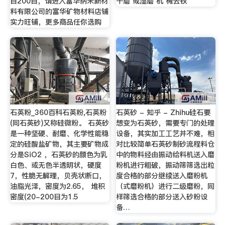
目200目，请进入富华纳米新材
干磨 或湿磨 机 械去铁
料有限公司的富华矿物材料店铺
实力旺铺，更多商品任你选购
石英粉_360百科石英粉,石英粉
石英砂 - 知乎 - Zhihu硅石要
(同石英砂)又称硅微粉。 石英砂
想变为石英砂，需要专门的处理
是一种坚硬、耐磨、化学性能稳
设备，其实加工工艺并不难，相
定的硅酸盐矿物，其主要矿物成
对比较简单石英砂制砂流程料仓
分是SiO2 ，石英砂的颜色为乳
中的物料经由振动给料机送入磨
白色、或无色半透明状，硬度
粉机进行粗破，振动筛筛选出粒
7，性脆无解理，贝壳状断口，
度合格的部分继续送入磨粉机
油脂光泽，密度为2.65， 堆积
（式磨粉机）进行二级磨粉，同
密度(20-200目为1.5
样筛选合格的部分送入砂粉设
备…