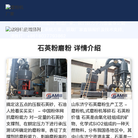
作为专业的 石英粉磨粉 制造厂家，我们致力于为您量身定制
高价值的粉体加工系统方案。获取厂家直销报价及技术支持，
请拨打：+8618037793862
石英粉磨粉 详情介绍
搞定这五点的压裂石英砂，石油
山东济宁石英磨粉生产工艺 -
人抢着买买买！ - 中国粉体网
磨粉机,式磨粉机等碎石 石英粉
抗磨粉能力 对一定量的石英砂
价值 石英是由氧化硅组成的矿
支撑剂，在额定压力下进行承压
物，化学式SiO2组成的一种天
测试所确定的磨粉率，表征了支
然物料。分布我国各地区中，其
撑剂抗磨粉能力。影响磨粉率的
中山东济宁资源丰富。石英是一