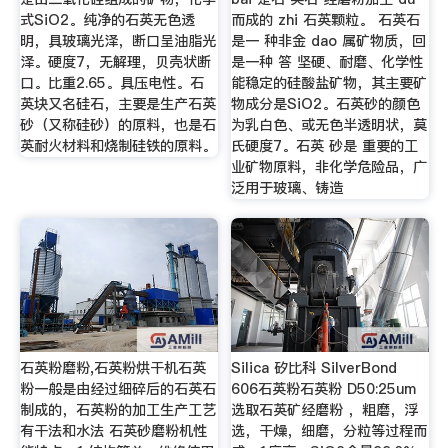
式SiO2。纯净的石英无色透
而成的 zhi 石英颗粒。 石英石
明，具玻璃光泽，断口呈油脂光
是一 种非金 dao 属矿物质，回
泽。硬度7，无解理，贝壳状断
是一种 答 坚硬、耐磨、化学性
口。比重2.65。具压电性。石
能稳定的硅酸盐矿物，其主要矿
英块又名硅石，主要是生产石英
物成分是SiO2。石英砂的颜色
砂（又称硅砂）的原料，也是石
为乳白色、或无色半透明状，莫
英耐火材料和烧制硅铁的原料。
氏硬度7。石英 砂是 重要的工
业矿物原料，非化学危险品，广
泛用于玻璃、铸造
石英粉磨粉,石英粉烘干机石英
Silica 矽比科 SilverBond
粉一般是由经过细碎后的石英石
606石英粉石英粉 D50:25um
制成的，石英粉的加工生产工艺
选取石英矿经磨粉 ，粗磨，浮
有干法和水法 石英砂磨粉机性
选，干燥，细磨，分粒等过程而