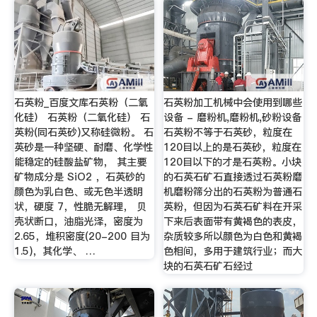
石英粉_百度文库石英粉（二氧
石英粉加工机械中会使用到哪些
化硅） 石英粉（二氧化硅） 石
设备 - 磨粉机,磨粉机,砂粉设备
英粉(同石英砂)又称硅微粉。 石
石英粉不等于石英砂，粒度在
英砂是一种坚硬、耐磨、化学性
120目以上的是石英砂，粒度在
能稳定的硅酸盐矿物， 其主要
120目以下的才是石英粉。小块
矿物成分是 SiO2 ，石英砂的
的石英石矿石直接透过石英粉磨
颜色为乳白色、或无色半透明
机磨粉筛分出的石英粉为普通石
状，硬度 7，性脆无解理， 贝
英粉，但因为石英石矿料在开采
壳状断口，油脂光泽，密度为
下来后表面带有黄褐色的表皮，
2.65，堆积密度(20-200 目为
杂质较多所以颜色为白色和黄褐
1.5)，其化学、 …
色相间，多用于建筑行业；而大
块的石英石矿石经过