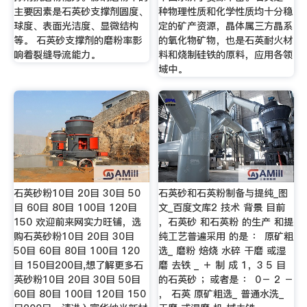
主要因素是石英砂支撑剂圆度、
种物理性质和化学性质均十分稳
球度、表面光洁度、显微结构
定的矿产资源，晶体属三方晶系
等。 石英砂支撑剂的磨粉率影
的氧化物矿物，也是石英耐火材
响着裂缝导流能力。
料和烧制硅铁的原料，应用各领
域中。
石英砂粉10目 20目 30目 50
石英砂和石英粉制备与提纯_图
目 60目 80目 100目 120目
文_百度文库2 技术 背景 目前
150 欢迎前来网实力旺铺，选
，石英砂 和石英粉 的生产 和提
购石英砂粉10目 20目 30目
纯工艺普遍采用 的是 ： 原矿粗
50目 60目 80目 100目 120
选_ 磨粉 焙烧 水碎 干磨 或湿
目 150目200目,想了解更多石
磨 去铁 _ ＋ 制 成 1，3 5 目
英砂粉10目 20目 30目 50目
的石英砂 ；或者是 ： 0－ 2 －
60目 80目 100目 120目 150
， 石英 原矿粗选_ 普通水洗_