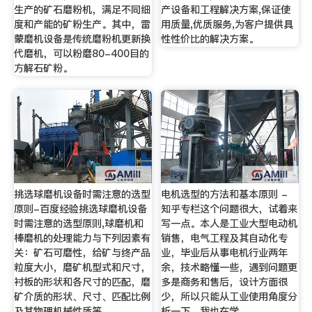
生产的矿石磨粉机，满足不同细
产设备和工程解决方案,保证使
度和产能的矿粉生产。其中，雷
用质量,优质服务,为客户提供具
蒙磨机设备是传统磨粉机更新换
性性价比的解决方案。
代磨机，可以粉磨80-400目的
方解石矿粉。
挑选球磨机设备时需注意的选型
电机选型的方法和基本原则 -
原则-百度经验挑选球磨机设备
知乎专栏这个问题很大，试着来
时需注意的选型原则,球磨机和
写一点。本人是工业大型电动机
棒磨机的处理能力与下列因素有
销售，电气工程及其自动化专
关：矿石可磨性，给矿与终产品
业，毕业后从事电机行业两年
粒度大小，磨矿机型式和尺寸，
余，技术略懂一些，遇到问题更
衬板的形状和各尺寸的匹配，磨
多是商务和售后，设计方面很
矿介质的形状、尺寸、匹配比例
少，所以只能从工业使用角度分
及其物理机械性质等。
析一下。我也在学…