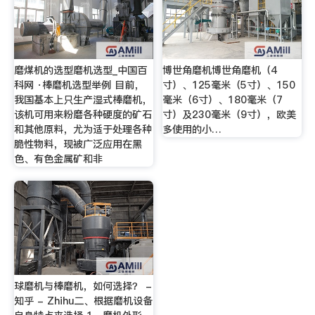
磨煤机的选型磨机选型_中国百
博世角磨机博世角磨机（4
科网 ·棒磨机选型举例 目前，
寸）、125毫米（5寸）、150
我国基本上只生产湿式棒磨机，
毫米（6寸）、180毫米（7
该机可用来粉磨各种硬度的矿石
寸）及230毫米（9寸），欧美
和其他原料，尤为适于处理各种
多使用的小…
脆性物料，现被广泛应用在黑
色、有色金属矿和非
球磨机与棒磨机，如何选择？ -
知乎 - Zhihu二、根据磨机设备