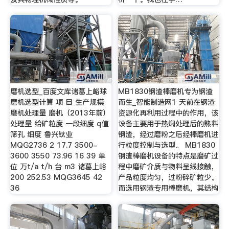
磨机选型_百度文库诸葛上峪球
MB1830钢渣棒磨机专为钢渣
磨机选型计算 项 目 生产规模
而生_智能制造网1 天前在钢渣
磨机处理量 磨机（2013年前）
资源化再利用过程中的作用，该
处理量 给矿粒度 一段细度 q值
设备主要用于热焖处理后的熟料
筛孔 细度 鲁兴钛业
钢渣，经过磨粉之后经棒磨机进
MQG2736 2 17.7 3500-
行粒度控制与选型。 MB1830
3600 3550 73.96 16 39 单
钢渣棒磨机设备的特点是磨矿过
位 万t/a t/h 台 m3 诸葛上峪
程中磨矿介质与物料呈线接触，
200 252.53 MQG3645 42
产品粒度均匀，过粉碎矿粒少。
36
而选用钢渣专用棒磨机，其结构