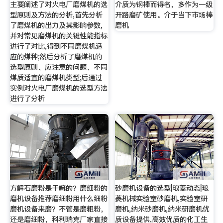
主要阐述了对火电厂磨煤机的选
介质为钢棒而得名，多作为一级
型原则及方法的分析,首先分析
开路磨矿使用。介于当下市场棒
了磨煤机的出力及其影响参数,
磨机
并对常见磨煤机的关键性能指标
进行了对比,得到不同磨煤机适
应的煤种;然后分析了磨煤机的
选型原则、应注意的问题、不同
煤质适宜的磨煤机类型;后通过
实例对火电厂磨煤机的选型方法
进行了分析
方解石磨粉是干嘛的？磨细粉的
砂磨机设备的选型|琅菱动态|琅
磨机设备推荐磨细粉用什么细粉
菱机械实验室砂磨机,实验室研
磨机设备来磨？不管是磨粗粉，
磨机,纳米砂磨机,纳米研磨机优
还是磨细粉，科利瑞克厂家直接
质设备提供,高效优质的化工生