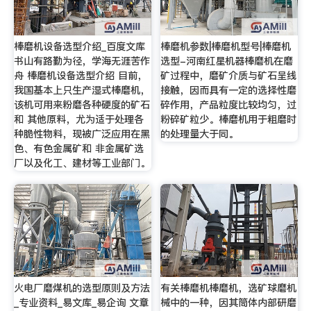
棒磨机设备选型介绍_百度文库
棒磨机参数|棒磨机型号|棒磨机
书山有路勤为径，学海无涯苦作
选型-河南红星机器棒磨机在磨
舟 棒磨机设备选型介绍 目前，
矿过程中，磨矿介质与矿石呈线
我国基本上只生产湿式棒磨机，
接触，因而具有一定的选择性磨
该机可用来粉磨各种硬度的矿石
碎作用，产品粒度比较均匀，过
和 其他原料，尤为适于处理各
粉碎矿粒少。棒磨机用于粗磨时
种脆性物料，现被广泛应用在黑
的处理量大于同。
色、有色金属矿和 非金属矿选
厂以及化工、建材等工业部门。
火电厂磨煤机的选型原则及方法
有关棒磨机棒磨机，选矿球磨机
_专业资料_易文库_易企询 文章
械中的一种，因其筒体内部研磨