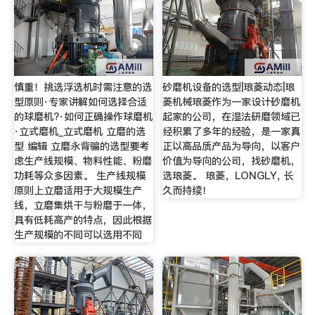
慎重！挑选浮选机时需注意的选
砂磨机设备的选型|琅菱动态|琅
型原则·专家讲解如何选择合适
菱机械琅菱作为一家设计砂磨机
的球磨机?·如何正确操作球磨机
起家的公司，在湿法研磨领域已
·立式磨机_立式磨机 立磨的选
经积累了多年的经验，是一家真
型 编辑 立磨永背骗的选型要考
正以高品质产品为导向，以客户
虑生产线规模、物料性能、粉磨
价值为导向的公司，找砂磨机，
功耗等众多因素。 生产线规模
选琅菱。 琅菱，LONGLY, 长
原则上立磨适用于大规模生产
久而持续！
线，立磨集烘干与粉磨于一体，
具有低耗高产的特点，因此根据
生产规模的不同可以选用不同