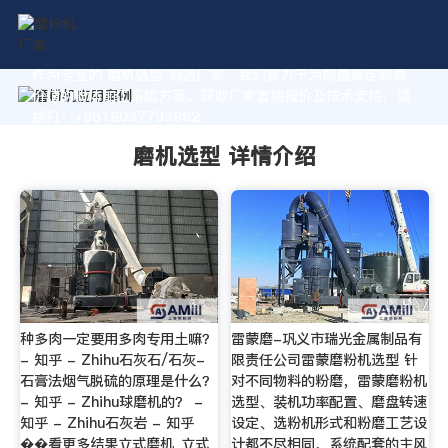
作为专业的 磨机选型 制造厂家，我们致力于为您量身定制高
价值的粉体加工系统方案。获取厂家直销报价及技术支持，请
拨打：+8618037793862
磨机选型 详情介绍
种多肉一定要用多肉专用土嘛？
雷蒙磨-巩义市瑞光金属制品有
- 知乎 - Zhihu石灰石/石灰-
限责任公司雷蒙磨粉机选型 针
石膏法烟气脱硫的原理是什么？
对不同物料的粉磨，雷蒙磨粉机
- 知乎 - Zhihu球磨机的？ -
选型、装机功率配置、磨盘转速
知乎 - Zhihu石灰岩 - 知乎
设定、选粉机形式和粉磨工艺设
��看更多结果立式磨机_立式
计都不尽相同，系统配套的主风