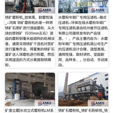
铁矿磨粉机_效率高，耐磨性强
水磨粉年糕厂专用压滤机-厢式
_-河南 铁矿磨粉机的是一种将
压滤机-环保在线水磨粉年糕厂
铁矿石原矿进行逐级磨粉，从大
专用压滤机是由杭州誉开压滤机
块的原铁矿（500mm左右）逐
有限公司提供发布的产品信
级的磨粉到毫米级细料的机械设
息，：，产品主要内容为：水磨
备，通常采用铁矿干选机对贫矿
粉年糕厂专用压滤机我公司生产
进行富集作业，将富集的铁矿石
的压滤机设计合理、造型美观、
富矿送入球磨机进行粉磨，然后
通用性强、取材讲究、坚固耐
采用湿选的方式分离提取铁精
用、品种多、。分自动、手动液
粉。
动。
矿渣立磨|水泥立式磨粉机LM系
铁矿石磨粉机_铁矿石粉碎机_铁