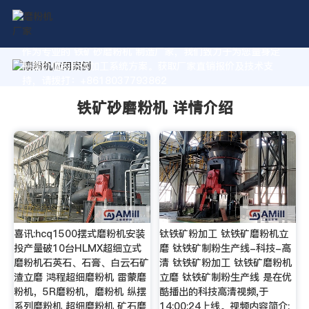
作为专业的 铁矿砂磨粉机 制造厂家，我们致力于为您量身定
制高价值的粉体加工系统方案。获取厂家直销报价及技术支
持，请拨打：+8618037793862
铁矿砂磨粉机 详情介绍
喜讯:hcq1500摆式磨粉机安装
钛铁矿粉加工 钛铁矿磨粉机立
投产量破10台HLMX超细立式
磨 钛铁矿制粉生产线-科技-高
磨粉机石英石、石膏、白云石矿
清 钛铁矿粉加工 钛铁矿磨粉机
渣立磨 鸿程超细磨粉机 雷蒙磨
立磨 钛铁矿制粉生产线 是在优
粉机，5R磨粉机，磨粉机 纵摆
酷播出的科技高清视频,于
系列磨粉机 超细磨粉机 矿石磨
14:00:24上线。视频内容简介: