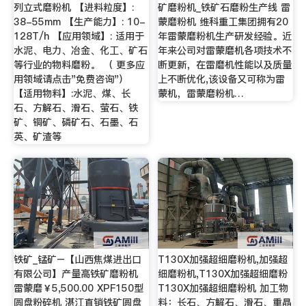
列立式磨粉机 【进料粒度】:
矿磨粉机_铁矿石磨粉生产线 雷
38-55mm 【生产能力】: 10-
蒙磨粉机 维科重工集团拥有20
128T/h 【应用领域】: 适用于
年雷蒙磨粉机生产研发经验。近
水泥、电力、冶金、化工、矿石
年来公司对雷蒙磨机各项技术不
等行业的物料磨粉。 （ 更多应
断更新，在雷磨机性能以及质量
用领域请点击"免费咨询"）
上不断优化,该设备又可称为雷
【适用物料】:水泥、煤、长
蒙机，雷蒙磨粉机…
石、方解石、滑石、萤石、铁
矿、铜矿、磷矿石、石墨、石
英、矿渣等
铁矿_锰矿–【山西焦煤进出口
T130X加强超细磨粉机,加强超
有限公司】产量高铁矿磨粉机
细磨粉机,T130X加强超细磨粉
雷蒙磨￥5,500.00 XPF150型
T130X加强超细磨粉机 加工物
圆盘粉碎机 湛江直销铁矿圆盘
料：长石、方解石、滑石、重晶