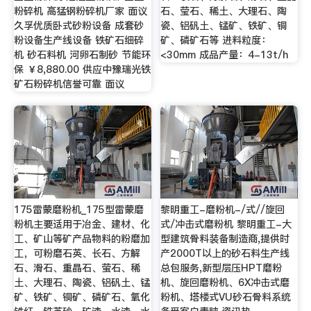
粉碎机 高猛钢粉碎机厂家 面议
石、莹石、稀土、大理石、陶
久孚优质卧式砂粉设备 成套砂
瓷、铝矾土、锰矿、铁矿、铜
粉设备生产线设备 铁矿石细碎
矿、磷矿石等 进料粒度：
机 砂石料机 河卵石制砂 节能环
<30mm 成品产量：4-13t/h
保 ￥8,880.00 供应中豫瑞光铁
矿石粉碎机信誉可靠 面议
175雷蒙磨粉机_175型雷蒙磨
黎明重工-磨粉机-/式//旋回
粉机主要适用于冶金、建材、化
式/冲击式磨粉机 黎明重工-大
工、矿山等矿产品物料的粉磨加
型建筑骨料装备制造商,提供时
工，可粉磨石英、长石、方解
产2000T以上的砂石料生产线
石、滑石、重晶石、萤石、稀
总包服务,新型层压HPT磨粉
土、大理石、陶瓷、铝矾土、锰
机、旋回磨粉机、6X冲击式磨
矿、铁矿、铜矿、磷矿石、氧化
粉机、塔楼式VU砂石骨料系统