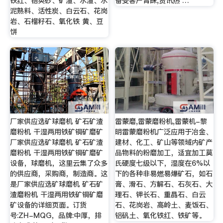
铁红、锆英砂、矿渣、水渣、水
备受客户青睐,资讯热 …
泥熟料、活性炭、白云石、花岗
岩、石榴籽石、氧化铁 黄、豆
饼
厂家供应选矿球磨机 矿石矿渣
雷蒙磨,雷蒙磨粉机,雷蒙机-黎
磨粉机 干湿两用铁矿铜矿磨矿
明雷蒙磨粉机广泛应用于冶金、
厂家供应选矿球磨机 矿石矿渣
建材、化工、矿山等领域内矿产
磨粉机 干湿两用铁矿铜矿磨矿
品物料的粉磨加工，适宜加工莫
设备，球磨机，这里云集了众多
氏硬度七级以下，湿度在6%以
的供应商，采购商，制造商。这
下的各种非易燃易爆矿石，如石
是厂家供应选矿球磨机 矿石矿
膏、滑石、方解石、石灰石、大
渣磨粉机 干湿两用铁矿铜矿磨
理石、钾长石、重晶石、白云
矿设备的详细页面。订货
石、花岗岩、高岭土、麦饭石、
号:ZH-MQG，品牌:中厚，排
铝矾土、氧化铁红、铁矿等。