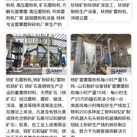
粉机 高压磨粉机 矿石磨粉机 方
钛铁矿粉钛铁矿深加工，钛铁矿
解石雷蒙磨 高压磨粉机 环保磨
制粉生产设备，钛铁矿磨粉机，
粉机厂家 超细磨粉机设备 桂林
鸿程立磨 …
专业雷蒙磨粉碎机厂家生产的
铁矿石磨粉机,铁矿粉碎机/磨粉
铁矿雷蒙磨粉机每小时产量15
机铁矿石 铁矿石是钢铁生产企
吨-山石制砂设备铁矿雷蒙磨粉
业的重要原材料，天然矿石（铁
机每小时产量15吨：每小时生
矿石）经过磨粉、磨碎、磁选、
产20方的磕石机多少钱一台 ·
浮选、重选等程序逐渐选出铁。
南昌吨每小时陶粒砂生产线加工
在理论上来说，凡是含有铁元素
物料200多种加工物料钶钇矿制
或铁化合物的矿石都可以叫做铁
作机器大石头粉碎机玻璃粉碎机
矿石；但是，在工业上或者商业
铝矾土粉碎生产线的股份制企
上来说，铁矿石和锰矿不同，铁
业，致力于为顾客提供解决方