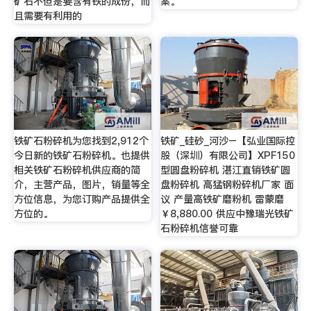
矿石不但是要含有铁的成份，而
案。
且需要有利用的
铁矿石粉碎机为您找到2,912个
铁矿_硅砂_河沙–【弘业国际控
今日新的铁矿石粉碎机。也提供
股（深圳）有限公司】XPF150
相关铁矿石粉碎机供应商的简
型圆盘粉碎机 湛江直销铁矿圆
介，主营产品，图片，销量等全
盘粉碎机 高猛钢粉碎机厂家 面
方位信息，为您订购产品提供全
议 产量高铁矿磨粉机 雷蒙磨
方位的。
￥8,880.00 供应中豫瑞光铁矿
石粉碎机信誉可靠