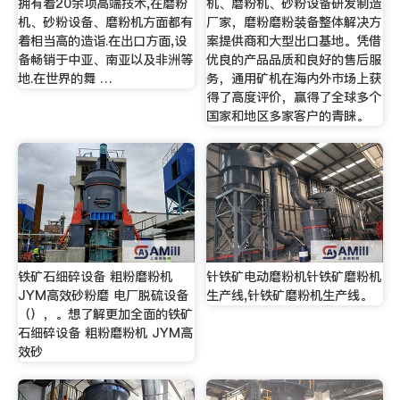
拥有着20余项高端技术,在磨粉
机、磨粉机、砂粉设备研发制造
机、砂粉设备、磨粉机方面都有
厂家，磨粉磨粉装备整体解决方
着相当高的造诣.在出口方面,设
案提供商和大型出口基地。凭借
备畅销于中亚、南亚以及非洲等
优良的产品品质和良好的售后服
地.在世界的舞 …
务，通用矿机在海内外市场上获
得了高度评价，赢得了全球多个
国家和地区多家客户的青睐。
铁矿石细碎设备 粗粉磨粉机
针铁矿电动磨粉机针铁矿磨粉机
JYM高效砂粉磨 电厂脱硫设备
生产线,针铁矿磨粉机生产线。
（），。想了解更加全面的铁矿
石细碎设备 粗粉磨粉机 JYM高
效砂