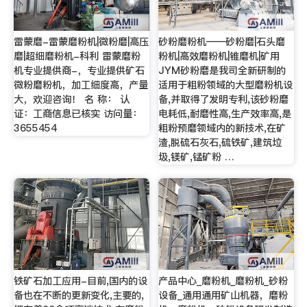
雷蒙磨-雷蒙磨粉机|微粉磨|高压
砂粉磨粉机——砂粉磨|石头磨
磨|超细磨粉机-科利 雷蒙磨粉
粉机|高效磨粉机|锥磨机|矿用
机专业提供商-，专业提供矿石
JYM砂粉磨是我司全新研制的
微粉磨粉机，加工细度高，产量
适用于粗粉领域的大型磨粉机设
大，欢迎咨询！ 名 称： 认
备,并取得了发明专利,该砂粉磨
证：工商信息已核实 访问量：
电耗低,耐磨性高,生产效率高,是
3655454
粗粉预磨领域内的新技术,在矿
渣,脱硫石灰石,硫铁矿,建筑垃
圾,镁矿,锰矿粉 …
铁矿石加工应用-目前,国内的设
产品中心_磨粉机_磨粉机_砂粉
备也在不断的更新变化,主要的,
设备_通用通用矿山机器，磨粉