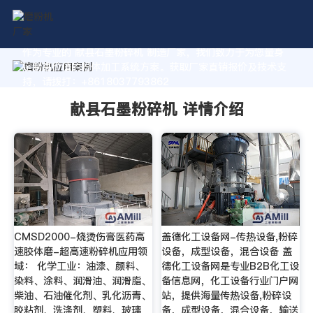
作为专业的 献县石墨粉碎机 制造厂家，我们致力于为您量身
定制高价值的粉体加工系统方案。获取厂家直销报价及技术支
持，请拨打：+8618037793862
献县石墨粉碎机 详情介绍
CMSD2000-烧烫伤膏医药高
盖德化工设备网-传热设备,粉碎
速胶体磨-超高速粉碎机应用领
设备，成型设备，混合设备 盖
域： 化学工业：油漆、颜料、
德化工设备网是专业B2B化工设
染料、涂料、润滑油、润滑脂、
备信息网，化工设备行业门户网
柴油、石油催化剂、乳化沥青、
站，提供海量传热设备,粉碎设
胶粘剂、洗涤剂、塑料、玻璃
备，成型设备，混合设备，输送