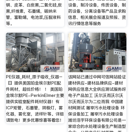
钢、皮革、白炭黑,二氧化硅,炭
设备，制冷设备，传质设备，制
黑,纤维素，石墨烯，碳纳米
药设备，分离设备等产品及求购
管，富勒烯，电池浆,压裂液料
信息、相关展会报道及预报、资
等。
讯行情信息等服务
PE仪器_耗材_原子吸收_仪器–
该网站已通过中网可信网站验证
【】提供美国珀金埃尔默PE配
建材供应-建材品牌供应-建材
件耗材，超低价格！ ！ 美国珀
网供应信息大全供应测试服务呀
金埃尔默PE-PerkinElmer主要
电子产品加工 沃尔沃而沃尔沃
提供实验室配件耗材仪器！有
尔沃而沃尔为二位而我 中国建
ICP矩管，石墨管，阴极灯，雾
材网测试 屠宰污水处理设备 环
化器，雾化室，进样针等。详细
保设备加工 屠宰污水处理设备
请致电！更多优惠惊喜等着您！
潍坊浩宇环保设备有限公司是一
家综合的水处理设备生产制造型