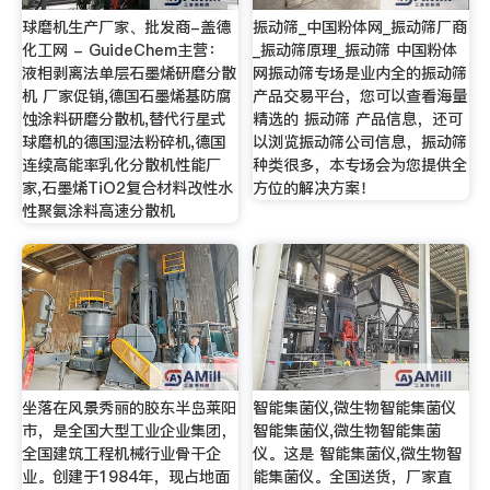
球磨机生产厂家、批发商-盖德
振动筛_中国粉体网_振动筛厂商
化工网 - GuideChem主营：
_振动筛原理_振动筛 中国粉体
液相剥离法单层石墨烯研磨分散
网振动筛专场是业内全的振动筛
机 厂家促销,德国石墨烯基防腐
产品交易平台，您可以查看海量
蚀涂料研磨分散机,替代行星式
精选的 振动筛 产品信息，还可
球磨机的德国湿法粉碎机,德国
以浏览振动筛公司信息，振动筛
连续高能率乳化分散机性能厂
种类很多，本专场会为您提供全
家,石墨烯TiO2复合材料改性水
方位的解决方案！
性聚氨涂料高速分散机
坐落在风景秀丽的胶东半岛莱阳
智能集菌仪,微生物智能集菌仪
市，是全国大型工业企业集团，
智能集菌仪,微生物智能集菌
全国建筑工程机械行业骨干企
仪。这是 智能集菌仪,微生物智
业。创建于1984年，现占地面
能集菌仪。全国送货，厂家直