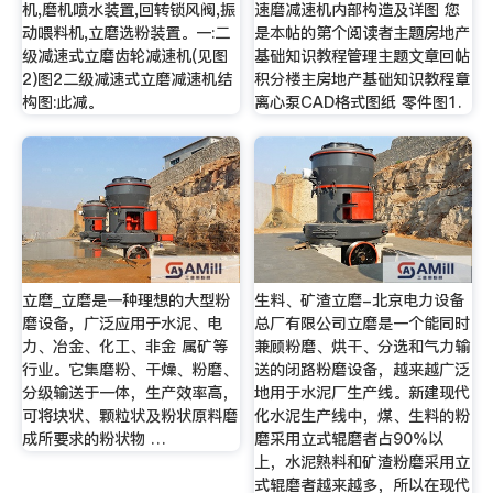
机,磨机喷水装置,回转锁风阀,振
速磨减速机内部构造及详图 您
动喂料机,立磨选粉装置。一:二
是本帖的第个阅读者主题房地产
级减速式立磨齿轮减速机(见图
基础知识教程管理主题文章回帖
2)图2二级减速式立磨减速机结
积分楼主房地产基础知识教程章
构图:此减。
离心泵CAD格式图纸 零件图1.
立磨_立磨是一种理想的大型粉
生料、矿渣立磨-北京电力设备
磨设备，广泛应用于水泥、电
总厂有限公司立磨是一个能同时
力、冶金、化工、非金 属矿等
兼顾粉磨、烘干、分选和气力输
行业。它集磨粉、干燥、粉磨、
送的闭路粉磨设备，越来越广泛
分级输送于一体，生产效率高，
地用于水泥厂生产线。新建现代
可将块状、颗粒状及粉状原料磨
化水泥生产线中，煤、生料的粉
成所要求的粉状物 …
磨采用立式辊磨者占90%以
上，水泥熟料和矿渣粉磨采用立
式辊磨者越来越多，所以在现代