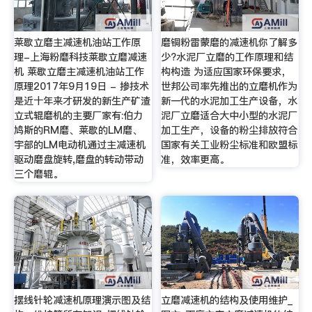
莱歇立磨主减速机油站工作原
磨铜粉雷蒙磨的减速机你了解多
理-上海粉磨科技莱歇立磨减速
少?水泥厂立磨的工作原理和结
机 莱歇立磨主减速机油站工作
构构造 为适应国家环保要求，
原理2017年9月19日 - 掺技术
世邦公司率先推出的立磨机作为
是近十年来才研发的新生产矿渣
新一代的水泥加工生产设备，水
立式辊磨机的主要厂家有:伯力
泥厂立磨适合大中小型的水泥厂
鸠斯的RM磨、莱歇的LM磨、
加工生产，设备的粉尘排放符合
宇部的LM电动机通过主减速机
国家有关工业粉尘标准和欧盟标
驱动磨盘旋转,磨盘的转动带动
准，效率更高。
三个磨辊。
摆线针轮减速机原理演示图及结
立磨减速机的结构及使用维护_