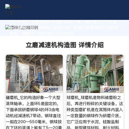
作为专业的 立磨减速机构造图 制造厂家，我们致力于为您量
身定制高价值的粉体加工系统方案。获取厂家直销报价及技术
支持，请拨打：+8618037793862
立磨减速机构造图 详情介绍
碾磨机_它的构造好象一个大型
球磨机_球磨机是物料被磨粉之
滚珠轴承。上面环5是固定的，
后，再进行粉碎的关键设备。这
下面承放研磨钢球4的环3由电
种类型磨矿机是在其筒体内装入
动机经减速机7带动。钢球直径
一定数量的钢球作为研磨介质。
一般在200—550毫米，钢球放
它广泛应用于水泥，硅酸盐制
在下环的滚道上留有工5—20毫
品，新型建筑材料、耐火材料、