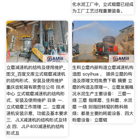
化水泥工厂中，立式辊磨已经成
为工厂工艺过程重要装备。
立磨减速机的结构及使用维护_
生料立磨内部构造立磨减速机构
图文_百度文库立式辊磨减速机
造图 scyihua ， 提供立磨的构
的结构形式、安装及使用维护
造及原理文档免费下载 摘要 立
重庆齿轮箱有限责任公司 技术
磨的构造及原理一、立磨发展概
中心 立式辊磨减速机的结构形
况水泥生产主要设备： 三磨一
式、安装及使用维护 目录 一．
烧 三磨 指煤磨、生料磨、水泥
立式辊磨工作原理 二．立磨减
磨 一烧 则指回转窑的熟料煅
速机安装示意，功能及基本要求
烧；都是主要的耗能设备．四大
三．JLX减速机的结构形式及特
粉磨设备：立磨辊
点 四．JLP400减速机的结构
形式及