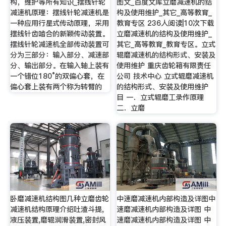
构，维护等所有知识_摆线针轮
图文_百度文库立磨减速机的结
减速机原理：摆线针轮减速机是
构及使用维护_其它_高等教育_
一种应用行星式传动原理，采用
教育专区 236人阅读|10次下载
摆线针齿啮合的新颖传动装置。
立磨减速机的结构及使用维护_
摆线针轮减速机全部传动装置可
其它_高等教育_教育专区。立式
分为三部分：输入部分、减速部
辊磨减速机的结构形式、安装及
分、输出部分。在输入轴上装有
使用维护 重庆齿轮箱有限责任
一个错位180°的双偏心套，在
公司 技术中心 立式辊磨减速机
偏心套上装有两个称为转臂的
的结构形式、安装及使用维护
目 一．立式辊磨工录作原理
二．立磨
卧磨减速机结构图几种立磨齿轮
中速磨减速机内部构造及详图中
减速机结构原理介绍吐渣斗提,
速磨减速机内部构造及详图 中
液压装置,磨辊润滑装置,密封风
速磨减速机内部构造及详图 中