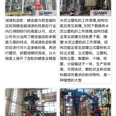
减速机齿轮：硬齿面与软齿面的
水泥立磨机的工作原理,结构功
区别其硬齿面减速机性能在行业
能及常见故障_文档下载提供水
内已得到同行的高度认可。成大
泥立磨机的工作原理,结构功能
公司充分运用了硬齿面齿轮承载
及常见故障文档免费下载，摘
能力高的特点，将减速机齿轮精
要:水泥立磨机的工作原理，结
切后进行淬火及渗碳处理，再进
构功能及常见故障立式磨粉机又
行磨切，研磨或精切而成，从大
叫立式磨、立式磨机、立磨机，
程度上提升了齿轮的硬度及精度
简称立磨，集磨粉、干燥、粉
磨、分级输送于一体，生产效率
高，可将块状、颗粒状及粉状原
料磨成所要求的粉状物料，是一
种理想的大型