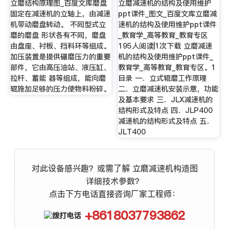
立磨结构原理图_百度文库磨盘
立磨减速机的结构及使用维护
固定在减速机的立轴上，由减速
ppt课件_图文_百度文库立磨减
机带动磨盘转动。 不同型式立
速机的结构及使用维护ppt课件
磨的磨盘 形状各有不同，磨盘
_教育学_高等教育_教育专区
由盘座、衬板、挡料环等组成。
195人阅读|1次下载 立磨减速
加压装置是提供碾磨压力的重要
机的结构及使用维护ppt课件_
部件，它由高压油站、液压缸、
教育学_高等教育_教育专区。1
拉杆、蓄能 器等组成，能向磨
目录 一．立式辊磨工作原理
辊施加足够的压力使物料粉碎。
二．立磨减速机安装示意，功能
及基本要求 三．JLX减速机的
结构形式及特点 四．JLP400
减速机的结构形式及特点 五．
JLT400
对此设备感兴趣？或需了解 立磨减速机构造图
详细技术参数？
点击下方电话直接咨询厂家工程师：
+8618037793862