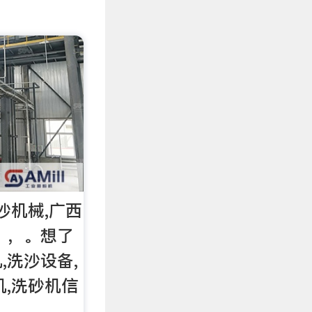
沙机械,广西
），。想了
,洗沙设备,
机,洗砂机信