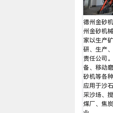
德州金砂
州金砂机
家以生产
研、生产
责任公司
备、移动
砂机等各
应用于沙
采沙场、
煤厂、焦
业。