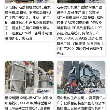
水电站矿石磨粉机磨粉机,雷蒙
石头磨粉机生产线|磨粉生产线
磨粉机,磨粉机（R摆式磨粉机）
设备|机制砂生产线工艺流程
广泛应用于冶金、建材、化工、
MTM梯形磨粉机(雷蒙磨) 磨粉
矿山等领域内矿产品物料粉磨加
设备 C6X系列磨粉机 PEW欧
工，适宜加工莫氏硬度七级以
版磨粉机 PE系列磨粉机 HPT
下，湿度在6%以下各种非易燃
多缸液压磨粉机 内蒙古日产
易爆矿石，如石膏
3000-3500方铁路 道砟石磨
粉生产线 了解更多 配置方案 江
西时产200-250吨长石磨粉生
产线
磨粉机|磨粉机|-网MTM中速梯
磨粉机的生产应用 - 磊蒙资讯-
形磨粉机 MTW 欧版梯型磨粉
广东磊蒙智能装备集团有限公司
机 LM系列立式磨粉机 查看更
黎明重工自制研发的磨粉机新产