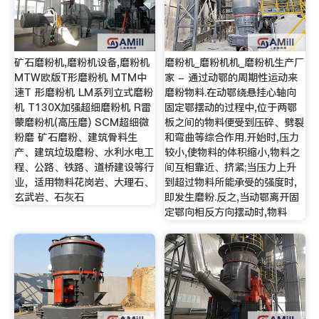
矿石磨粉机,磨粉机设备,磨粉机
磨粉机_磨粉机机_磨粉机生产厂
MTW欧版T形磨粉机 MTM中
家 - 通过动鄂的周期性运动来
速T 形磨粉机 LM系列立式磨粉
磨粉物料.在动鄂绕悬挂心轴向
机 T130X加强超细磨粉机 R雷
固定鄂摆动的过程中,位于两鄂
蒙磨粉机(高压磨) SCM超细微
板之间的物料便受到压碎、劈裂
粉磨 矿石磨粉、建筑骨料生
和弯曲等综合作用.开始时,压力
产、建筑垃圾磨粉、水利水电工
较小,使物料的体积缩小,物料之
程、公路、铁路、道桥建设等行
间互相靠近、挤紧;当压力上升
业，适用物料花岗岩、大理石、
到超过物料所能承受的强度时,
玄武岩、石灰石
即发生磨粉.反之,当动鄂离开固
定鄂向相反方向摆动时,物料