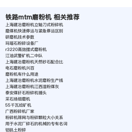
铁路mtm磨粉机 相关推荐
上海建冶磨粉机立轴刀式粉碎机
磨煤机快速停运与紧急停运区别
研磨机技术参数
玛瑙石粉碎设备厂
r3220高效摆式磨粉机
江油武警矿机二中队
上海建冶磨粉机天然砂石配合比
电石磨粉机兴百
磨粉机有什么用途
上海建冶磨粉机水泥磨粉生产线
上海建冶磨粉机江西湿粉煤灰
泰安煤矸石粉碎机锤头
采石场细磨机
55千瓦给矿机
广西粉碎机厂家
粉碎机筛网与粉碎颗粒大小关系
用于水泥厂碎石的机械的专有名词
铝矾土粉碎