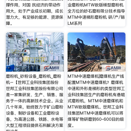
撑作用，对国 民经济的带动作
业磨粉机MTW欧版梯型磨粉机
用大，处于产业成长初期，成长
全方位的砂石磨粉筛分技术指导
潜力大，有足够的能源、资源保
MTM中速梯形磨粉机 研/产/销
障。
LM系列
磨粉机_砂粉设备_磨粉机_磨粉
MTM中速磨煤机|磨煤机生产线
机–【世邦工业科技集团股份
配置MTM中速磨煤机？磨煤机
世邦工业科技集团股份有限公司
中速和外形是梯形的类型世邦工
是一家集研发、生产、销售、服
业科技集团生产的磨粉机有悬辊
务于一体的高新技术企业。从业
式磨粉机，MTM中速磨煤机和
几十年来，始终致力于矿山磨粉
MTW欧版磨煤机。世邦工业科
设备、制砂设备和工业磨粉设
技集团MTM中速磨煤机可以将
备，为高速公路、铁路、水电等
煤等矿物研磨到60~600目的细
大型工程项目提供石料解决方案
度。