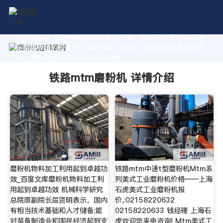
作为专业的 铁路mtm磨粉机 制造厂家，我们致力于为您量身
定制高价值的粉体加工系统方案。获取厂家直销报价及技术支
持，请拨打：+8618037793862
铁路mtm磨粉机 详情介绍
磨粉机物料加工利用起到卓越功
铁路mtm中速t型磨粉机Mtm系
效_百度文库磨粉机物料加工利
列美式工业磨粉机价格——上海
用起到卓越功效 机械科学研究
石虎美式工业磨粉机报
总院原副院长屈贤明表示，国内
价,:02158220632
有相当技术基础和人才储备;能
02158220633 钱经理 上海石
对装备制造业和国民经济起到支
虎欢迎您来电咨询! Mtm美式工