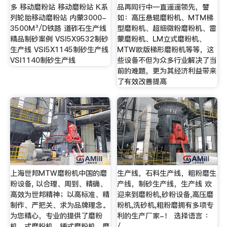
多 移动磨粉站 移动磨粉站 K系
品再同行中一直遥遥领先，譬
列轮胎移动磨粉站 内蒙3000-
如：高压悬辊磨粉机、MTM梯
3500M³/D铁路 道砟石生产线
型磨粉机、超细微粉磨粉机、雷
精品制砂案例 VSI5X9532制砂
蒙磨粉机、LM立式磨粉机、
生产线 VSI5X1145制砂生产线
MTW欧版梯形磨粉机等等，这
VSI1140制砂生产线
些设备不但为众多行业解决了当
前的难题，更为其经济利益带来
了有效改善提高
上海世邦MTW磨粉机中国的磨
生产线，石料生产线，粗粉磨生
粉设备, 以合理、周到、精确、
产线，制砂生产线，生产线 欢
高效为世邦精神；以高标准、精
迎来到磨粉机,砂粉设备,高压磨
制作、严把关、求为品牌理念。
粉机,洗砂机,粗粉磨拥有多项专
为您精心，专业的提供了磨粉
利的生产厂家-！ 选择语言 ：
机，式磨粉机，锤式磨粉机，磨
/