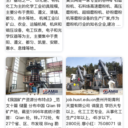
生产基地之一。 以化肥、有机
黄页网是一家专业的各种矿石磨
化工为主的化学工业初具规模，
粉机、石料场高速磨粉机、高压
主要分布于贵阳、遵义、清镇、
磨粉机、超细磨粉机、砂粉磨粉
都匀、赤水等地。 机械工业以
机等磨粉设备的生产厂家,作为
矿山、农业、运输机械，机床和
磨粉机行业的知名企业,建冶 …
锻压设备，电工仪表，电子和光
学仪器等为主，主要集中于贵
阳、遵义、都匀、凯里、安顺、
惠水、息烽等地。
《我国矿产资源分布特点》_范
job.hust.edu.cn贵州开阳青利
文十篇 储量 分布中国 Qian 锌
天盟有限公司 调度员 学历大专
矿产地，截至1996年底统计数
以上，化工工艺专业，从事化工
据： Qian 处，锌„772处，有
生产2年以上，45岁以下。
27个省、区、市发现 Bing 勘
2800元 廖小红：7508071 设