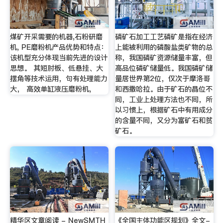
煤矿开采需要的机器,石粉研磨
磷矿石加工工艺磷矿是指在经济
机, PE磨粉机产品优势和特点：
上能被利用的磷酸盐类矿物的总
该机型充分体现当前先进的设计
称，我国磷矿资源储量丰富，但
思想。 其短肘板、低悬挂、大
高品位磷矿储量低。我国磷矿储
摆角等技术运用，句有处理能力
量居世界第2位，仅次于摩洛哥
大， 高效单缸液压磨粉机,
和西撒哈拉。由于矿石的晶位不
同，工业上处理方法也不同，所
以习惯上，根据矿石中有用成分
的含量不同，又分为富矿石和贫
矿石。
精华区文章阅读 - NewSMTH
《全国主体功能区规划》全文-