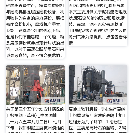
砂磨粉设备生产厂家建冶磨粉机
流防治的历史和现状_滁州气象
与磨粉机都是层压磨粉设备，利
本文主要提供关于泥石流治理现
用物料的自身的应力磨粉，磨损
状,泥石流防治的历史和现状,滑
都比磨粉机小，磨粉机产量大，
坡、崩塌、泥石流灾害现状,矿
节能，这都是它们的优点不错，
山地质灾害治理现状相关内容由
但是我们不能忽略一个问题，就
滁州气象为您提供，点击查看详
是层压磨粉就会出现针片状的出
情
料，这对于高速公路所用石料来
说是致命的，是不符合要求的。
关于第三个五年计划安排情况的
高岭土物料解析-专业生产高岭
汇报提纲（草稿) _中国国情
土粉磨设备厂家建冶高岭土加工
（一九六五年九月二日） 七月
过程分为几个环节：1.磨粉过
下旬，我们根据主席杭州谈话的
程，主要是高岭石的磨粉。2.粉