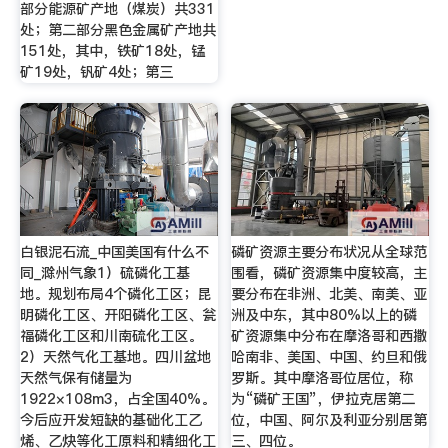
部分能源矿产地（煤炭）共331
处；第二部分黑色金属矿产地共
151处，其中，铁矿18处，锰
矿19处，钒矿4处；第三
白银泥石流_中国美国有什么不
磷矿资源主要分布状况从全球范
同_滁州气象1）硫磷化工基
围看，磷矿资源集中度较高，主
地。规划布局4个磷化工区；昆
要分布在非洲、北美、南美、亚
明磷化工区、开阳磷化工区、瓮
洲及中东，其中80%以上的磷
福磷化工区和川南硫化工区。
矿资源集中分布在摩洛哥和西撒
2）天然气化工基地。四川盆地
哈南非、美国、中国、约旦和俄
天然气保有储量为
罗斯。其中摩洛哥位居位，称
1922×108m3，占全国40%。
为“磷矿王国”，伊拉克居第二
今后应开发短缺的基础化工乙
位，中国、阿尔及利亚分别居第
烯、乙炔等化工原料和精细化工
三、四位。