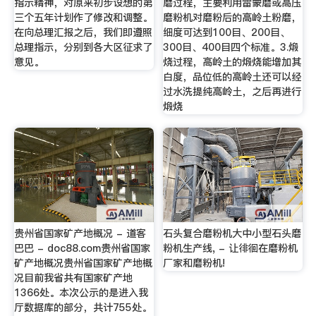
指示精神，对原来初步设想的第
磨过程，主要利用雷蒙磨或高压
三个五年计划作了修改和调整。
磨粉机对磨粉后的高岭土粉磨，
在向总理汇报之后，我们即遵照
细度可达到100目、200目、
总理指示，分别到各大区征求了
300目、400目四个标准。3.煅
意见。
烧过程，高岭土的煅烧能增加其
白度，品位低的高岭土还可以经
过水洗提纯高岭土，之后再进行
煅烧
贵州省国家矿产地概况 - 道客
石头复合磨粉机大中小型石头磨
巴巴 - doc88.com贵州省国家
粉机生产线, - 让徘徊在磨粉机
矿产地概况贵州省国家矿产地概
厂家和磨粉机!
况目前我省共有国家矿产地
1366处。本次公示的是进入我
厅数据库的部分，共计755处。