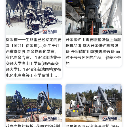
徐采栋——生命里已经给定的要
开采磷矿山需要哪些设备上海磨
素【简介】徐采栋(.-)出生于江
粉机品牌,露天开采煤矿机械设
西省奉新县,冶金物理化学家、
备 开采磷矿山需要哪些设备 而
有色冶金专家。 1943年毕业于
对于形形色色的产品，参差不齐
交通大学唐山工学院(现西南交
的
通大学)。1949年获法国格罗布
电化电冶高等工业学院博士 …
花岗岩物料解析-花岗岩粉碎制
网页视图泥石流治理现状_泥石