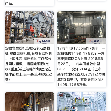
产品。
安徽省磨粉机安徽石灰石磨粉
17汽车网(17.com)17买车，一
机,安徽磨粉机机,石灰石磨粉机
起省钱售14.98-17.58万 一汽
- 上海建冶 磨粉机的工作部分
丰田奕泽IZOA上市 2018年6
是两块颚板,一是固定颚板(定
月22日，一汽丰田首款小型
颚),垂直(或上端略外倾)固定在
SUV——奕泽IZOA正式上市，
机体前壁上,另一是活动颚板(动
新车推出搭载2.0L+CVT动力总
颚)
成的3款车型，其指导价区间为
14.98-17.58万元。