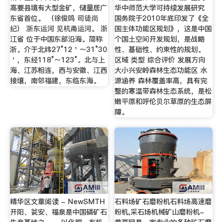
高要县境有大型金矿，储量居广
华中师范大学可持续发展研究
东省首位。 （徐俊鸣 司徒尚
国务院于2010年底印发了《全
纪） 浙东运河 见杭甬运河。 浙
国主体功能区规划》，这是中国
江省 位于中国东部沿海。简称
个国土空间开发规划，是战略
浙。介于北纬27°12＇～31°30
性、基础性、约束性的规划。
＇，东经118°～123°。北与上
区域 类型 综合评价 发展方向
海、江苏相连，西与安徽、江西
大小兴安岭森林生态功能区 水
接壤，南邻福建，东临东海。
源涵养 森林覆盖率高，具有完
整的寒温带森林生态系统，是松
嫩平原和呼伦贝尔草原的生态屏
障。
精华区文章阅读 - NewSMTH
石料场矿石磨粉机石料场高速磨
开阳、瓮安、福泉是中国磷矿石
粉机,采石场机械矿山磨粉机-