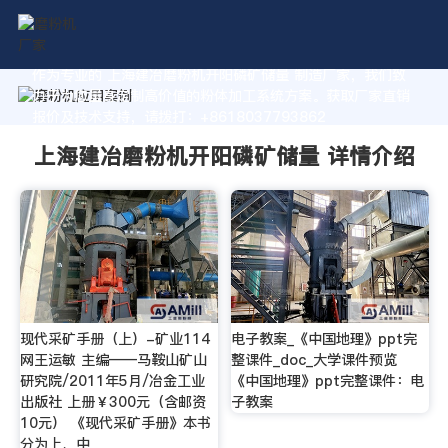
作为专业的 上海建冶磨粉机开阳磷矿储量 制造厂家，我们致
力于为您量身定制高价值的粉体加工系统方案。获取厂家直销
报价及技术支持，请拨打：+8618037793862
上海建冶磨粉机开阳磷矿储量 详情介绍
现代采矿手册（上）-矿业114
电子教案_《中国地理》ppt完
网王运敏 主编——马鞍山矿山
整课件_doc_大学课件预览
研究院/2011年5月/冶金工业
《中国地理》ppt完整课件：电
出版社 上册￥300元（含邮资
子教案
10元） 《现代采矿手册》本书
分为上、中