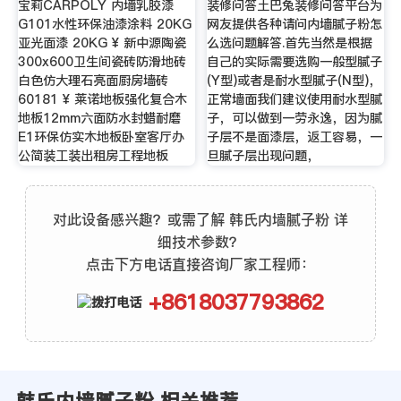
宝莉CARPOLY 内墙乳胶漆
装修问答土巴兔装修问答平台为
G101水性环保油漆涂料 20KG
网友提供各种请问内墙腻子粉怎
亚光面漆 20KG ¥ 新中源陶瓷
么选问题解答.首先当然是根据
300x600卫生间瓷砖防滑地砖
自己的实际需要选购一般型腻子
白色仿大理石亮面厨房墙砖
(Y型)或者是耐水型腻子(N型)，
60181 ¥ 莱诺地板强化复合木
正常墙面我们建议使用耐水型腻
地板12mm六面防水封蜡耐磨
子，可以做到一劳永逸，因为腻
E1环保仿实木地板卧室客厅办
子层不是面漆层，返工容易，一
公简装工装出租房工程地板
旦腻子层出现问题，
对此设备感兴趣？或需了解 韩氏内墙腻子粉 详
细技术参数？
点击下方电话直接咨询厂家工程师：
+8618037793862