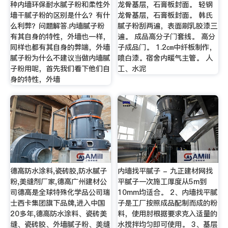
种内墙环保耐水腻子粉和柔性外
龙骨基层，石膏板封面。 轻钢
墙干腻子粉的区别是什么？有什
龙骨基层，石膏板封面。 韩氏
么利弊？问题解答.内墙腻子粉
腻子粉刮两遍，表面刷乳胶漆三
有其自身的特性，外墙也一样，
遍。 成品高分子门套线。 高分
同样也都有其自身的弊端，外墙
子成品门。 1.2㎝中纤板制作，
腻子粉为什么不建议当做内墙腻
喷白漆。宿舍内暖气主管。 人
子粉用呢，首先我们看下他们自
工、水泥
身的特性，外墙
德高防水涂料,瓷砖胶,防水腻子
内墙找平腻子 - 九正建材网找
粉,美缝剂厂家,德高广州建材公
平腻子一次施工厚度从5m到
司德高是全球特殊化学品公司瑞
10mm均适合。 2、内墙找平腻
士西卡集团旗下品牌,进入中国
子是工厂按照成品配制而成的粉
20多年,德高防水涂料、瓷砖美
料，使用肘根据要求克入适量的
缝、瓷砖胶、外墙腻子粉、美缝
水搅拌均匀即可使用。 3、基层