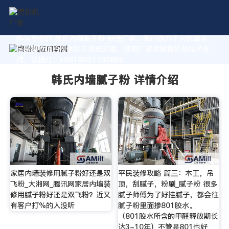
作为专业的 韩氏内墙腻子粉 制造厂家，我们致力于为您量身
定制高价值的粉体加工系统方案。获取厂家直销报价及技术支
持，请拨打：+8618037793862
韩氏内墙腻子粉 详情介绍
家居内墙装修用腻子粉好还是双
平民装修攻略 篇三：木工，吊
飞粉_大湘网_腾讯网家居内墙装
顶，刮腻子，粉刷_腻子粉 很多
修用腻子粉好还是双飞粉？近又
腻子师傅为了好挂腻子，都会往
有客户打%的人没听
腻子粉里面掺801胶水。
（801胶水所含的甲醛释放期长
达3-10年）不管是801也好