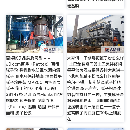
墙基膜
百得腻子品牌及商品 - -
大家讲一下紫荆花腻子粉怎么样
JD.com百得（Pattex）百得
_土巴兔装修问答土巴兔装修问
腻子粉 弹性耐水防霉水泥内墙
答平台为网友提供各种大家讲一
腻子 耐水环保补墙膏 墙面找平
下紫荆花腻子粉怎么样问题解
腻子粉袋装 MP20C 白色面层
答.还不错，紫荆花漆腻子粉的
腻子 施工约10 平米（两遍）
价钱是28元左右。腻子粉是建
3614+条评论 汉高Henkel官方
筑装饰材料的一种，主要成分是
旗舰店 暂无报价 汉高百得
滑石粉和胶水。 刚刚购置的毛
（Pattex）基膜 墙固 环保界
坯房表面的一层白色——腻子，
面剂 腻子粉胶
通常腻子的白度在90以上细度
在