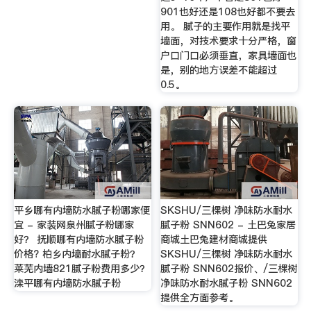
901也好还是108也好都不要去
用。 腻子的主要作用就是找平
墙面，对技术要求十分严格，窗
户口门口必须垂直，家具墙面也
是，别的地方误差不能超过
0.5。
平乡哪有内墙防水腻子粉哪家便
SKSHU/三棵树 净味防水耐水
宜 - 家装网泉州腻子粉哪家
腻子粉 SNN602 - 土巴兔家居
好？ 抚顺哪有内墙防水腻子粉
商城土巴兔建材商城提供
价格? 柏乡内墙耐水腻子粉？
SKSHU/三棵树 净味防水耐水
莱芜内墙821腻子粉费用多少？
腻子粉 SNN602报价、/三棵树
滦平哪有内墙防水腻子粉
净味防水耐水腻子粉 SNN602
提供全方面参考。