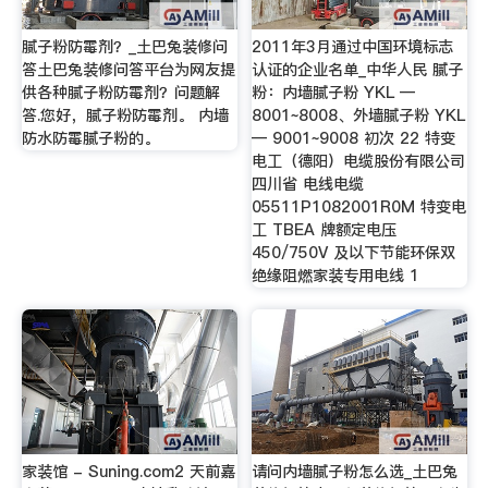
腻子粉防霉剂？_土巴兔装修问
2011年3月通过中国环境标志
答土巴兔装修问答平台为网友提
认证的企业名单_中华人民 腻子
供各种腻子粉防霉剂？问题解
粉：内墙腻子粉 YKL —
答.您好，腻子粉防霉剂。 内墙
8001~8008、外墙腻子粉 YKL
防水防霉腻子粉的。
— 9001~9008 初次 22 特变
电工（德阳）电缆股份有限公司
四川省 电线电缆
05511P1082001R0M 特变电
工 TBEA 牌额定电压
450/750V 及以下节能环保双
绝缘阻燃家装专用电线 1
家装馆 - Suning.com2 天前嘉
请问内墙腻子粉怎么选_土巴兔