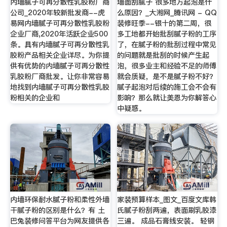
内墙腻子可再分散性乳胶粉厂商
墙面刮腻子 很多地方起泡是什
公司_2020年较新批发商--虎
么原因？_大湘网_腾讯网 - QQ
易网内墙腻子可再分散性乳胶粉
装修旺季--银十的第二周，很
企业厂商,2020年活跃企业500
多工地都开始批刮腻子粉的工序
条。具有内墙腻子可再分散性乳
了，在腻子粉的批刮过程中常见
胶粉产品相关企业详尽。为你提
的问题就是批刮的时候产生起
供有优势的内墙腻子可再分散性
泡，很多业主和经验不足的师傅
乳胶粉厂商批发。让你非常容易
就会质疑，是不是腻子粉不好？
地找到内墙腻子可再分散性乳胶
腻子起泡对后续的施工会不会有
粉相关的企业和
影响？那么就让美恩为你解答心
中疑惑。
内墙环保耐水腻子粉和柔性外墙
家装预算样本_图文_百度文库韩
干腻子粉的区别是什么？有 土
氏腻子粉刮两遍，表面刷乳胶漆
巴兔装修问答平台为网友提供各
三遍。 成品石膏线安装。 轻钢