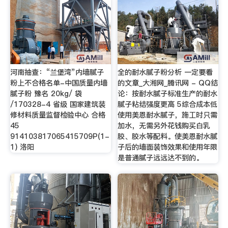
河南抽查：“兰堡湾”内墙腻子
全的耐水腻子粉分析 一定要看
粉上不合格名单-中国质量内墙
的文章_大湘网_腾讯网 - QQ结
腻子粉 豫名 20kg/ 袋
论：按耐水腻子标准生产的耐水
/170328-4 省级 国家建筑装
腻子粘结强度更高 5综合成本低
修材料质量监督检验中心 合格
使用美恩耐水腻子，施工时只需
45
加水，无需另外花钱购买白乳
914103817065415709P(1-
胶、胶水等配料。使美恩耐水腻
1) 洛阳
子后的墙面装饰效果和使用年限
是普通腻子远远达不到的。