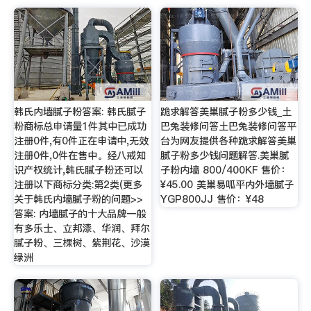
韩氏内墙腻子粉答案: 韩氏腻子
跪求解答美巢腻子粉多少钱_土
粉商标总申请量1件其中已成功
巴兔装修问答土巴兔装修问答平
注册0件,有0件正在申请中,无效
台为网友提供各种跪求解答美巢
注册0件,0件在售中。经八戒知
腻子粉多少钱问题解答.美巢腻
识产权统计,韩氏腻子粉还可以
子粉内墙 800/400KF 售价：
注册以下商标分类:第2类(更多
¥45.00 美巢易呱平内外墙腻子
关于韩氏内墙腻子粉的问题>>
YGP800JJ 售价：¥48
答案: 内墙腻子的十大品牌一般
有多乐士、立邦漆、华润、拜尔
腻子粉、三棵树、紫荆花、沙漠
绿洲