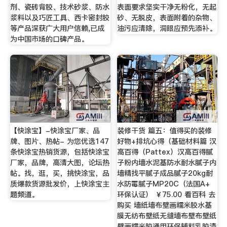
剂、瓷砖背胶、技术砂浆、防水
表面要求坚实干净无粉化，无起
浆料以及巧匠工具、西卡密封胶
砂、无脱皮，表面附着的杂物、
等产品深获广大用户信赖,已成
油污应清除，洞眼应预先添补。
为中国市场的口碑产品。
【快涂宝】-快涂宝厂家、品
装修干货 篇五：值得买的装修
牌、图片、热帖- 为您优选147
好物+排坑心得（基础材料篇 汉
条快涂宝热销货源，包括快涂宝
高百得（Pattex）汉高百得腻
厂家，品牌，高清大图，论坛热
子粉内墙水泥基防水耐水腻子内
帖。找，逛，买，挑快涂宝，品
墙精找平腻子成品腻子20kg耐
质爆款货源批发价，上快涂宝主
水防霉腻子MP20C（法国A+
题频道。
环保认证） ￥75.00 看百科 去
购买 墙纸墙布壁画糯米胶水基
膜无纺布壁纸无缝墙布壁布壁纸
壁画糯米胶通用环保辅料乳胶漆