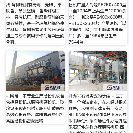
线 河卵石具有无毒、无味、不
粉机产量大的是PE250×400型
脱色。品质坚硬，色泽鲜明古
（至1984年止共生产13000余
朴，具有抗压、耐磨耐腐蚀的天
台）；其次是PE400×600型、
然石特性，是一种理想的绿色建
PE150×250型；产量则以（以
筑材料。河卵石常采用砂粉设备
下简称上建，原上海建设机器
加工成砂石被用于作为混凝土的
厂）多，至1984年已生产
骨料。
7544台。
- 网是一家专业生产磨粉机设备
开办采石场需要的手续 - 豆丁
包括磨粉机式磨粉机磨粉机、砂
网一个合法企业，在未经过相关
粉设备设备包括立轴冲击破新型
程序，未接到法律文书，安监
高效砂粉设备、磨粉机设备包括
部门也毫不知晓的情况下怎么办
高压磨粉机雷蒙磨粉
采石场证件采石场证件办理流程
采石证件怎样办理磨粉机吧 四