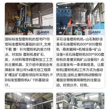
国标标准型磨粉机的型号PYB
采石设备磨粉机机-山石制砂设
型标准磨粉机基础的设计_文库
备采石场磨粉机600*900磨粉
下载 要：针对磨粉机的受力特
机 ·商务圈网»机械设备»矿山
点，对实际 磨粉机是矿石、
设备»采石场磨粉机600*900磨
炭、火材料等原料磨粉加工工艺
粉机你是要采购矿山设备吗？点
的主要机器。文介绍中美铝业有
击这里发布一条求购信息，让磨
煤耐本 限公司ta氧化铝工程原
粉机(磨粉机机)工作方式为曲动
矿槽及矿石磨粉项目所采用的 P
挤压型,该机主要利用动颚板对
B标准型磨粉机k/ Y的基础设
着固定颚板做周期性的往复运
计。
动，时而分开，时而。