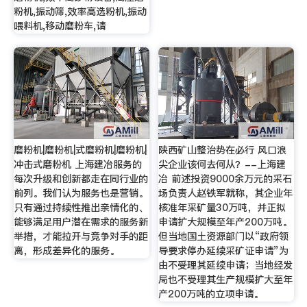
粉机,振动筛,效率高选粉机,振动
喂料机,移动磨粉车,请
磨粉机|磨粉机|式磨粉机|磨粉机|
陕西矿山整治势在必行 风口浪
冲击式磨粉机 上海建冶服务的
尖企业该何去何从？--上海建
每次升级和创新都走在同行业的
冶 前述投资9000余万元的采石
前列。我们认为服务也是营销。
场负责人赵铁军就称，其企业年
只有通过持续性推出亲情化的、
核准年采矿量30万吨，并正拟
能够满足用户潜在需求的服务新
申请扩大规模至年产200万吨。
举措，才能拉开与竞争对手的距
但当地国土资源部门以“政府领
离，形成差异化的服务。
导要求停办延续采矿证申请”为
由不受理其延续申请；当地经发
局也不受理其生产规模扩大至年
产200万吨的立项申请。