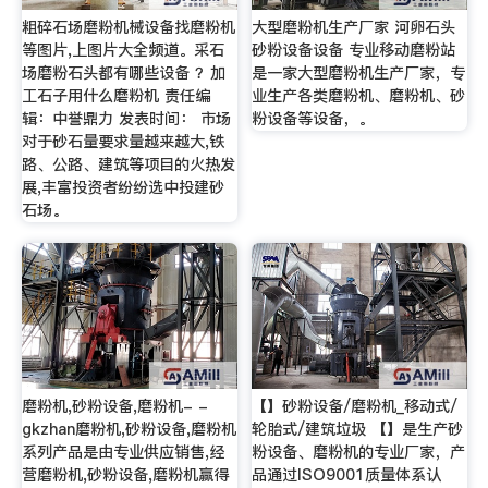
粗碎石场磨粉机械设备找磨粉机
大型磨粉机生产厂家 河卵石头
等图片,上图片大全频道。采石
砂粉设备设备 专业移动磨粉站
场磨粉石头都有哪些设备 ？加
是一家大型磨粉机生产厂家，专
工石子用什么磨粉机 责任编
业生产各类磨粉机、磨粉机、砂
辑：中誉鼎力 发表时间： 市场
粉设备等设备，。
对于砂石量要求量越来越大,铁
路、公路、建筑等项目的火热发
展,丰富投资者纷纷选中投建砂
石场。
磨粉机,砂粉设备,磨粉机- -
【】砂粉设备/磨粉机_移动式/
gkzhan磨粉机,砂粉设备,磨粉机
轮胎式/建筑垃圾 【】是生产砂
系列产品是由专业供应销售,经
粉设备、磨粉机的专业厂家，产
营磨粉机,砂粉设备,磨粉机赢得
品通过ISO9001质量体系认