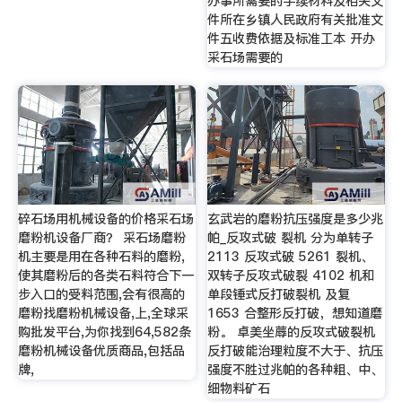
办事所需要的手续材料及相关文
件所在乡镇人民政府有关批准文
件五收费依据及标准工本 开办
采石场需要的
碎石场用机械设备的价格采石场
玄武岩的磨粉抗压强度是多少兆
磨粉机设备厂商？ 采石场磨粉
帕_反攻式破 裂机 分为单转子
机主要是用在各种石料的磨粉,
2113 反攻式破 5261 裂机、
使其磨粉后的各类石料符合下一
双转子反攻式破裂 4102 机和
步入口的受料范围,会有很高的
单段锤式反打破裂机 及复
磨粉找磨粉机械设备,上,全球采
1653 合整形反打破，想知道磨
购批发平台,为你找到64,582条
粉。 卓美坐蓐的反攻式破裂机
磨粉机械设备优质商品,包括品
反打破能治理粒度不大于、抗压
牌,
强度不胜过兆帕的各种粗、中、
细物料矿石