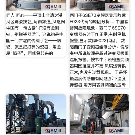
匠人 匠心——平顶山非遗之湛
西门子6SE70变频器显示故障
河区锔瓷技艺_河南频道_凤凰网
F023代码的原因分析 - 中国易
中国有一句古话叫“没有金刚
修网故障现象：西门子6SE70
钻，别揽瓷器活”。这说的是中
变频器有时工作正常,有时停机
国一门古老的传统手艺——锔
报警,显示故障F023代码。 故
瓷，就是把打碎的瓷器，用金
障西门子变频器维修分析：说明
属“锔子”，再修复起来的
书中所说故障是超过逆变器极限
温度报警。按书中所说检查变频
器周围温度并不高,风扇运转很
正常,也没有过载现象。 于是怀
疑温度传感器有问题,拆下温度
传感器,用万用表测两端的压降