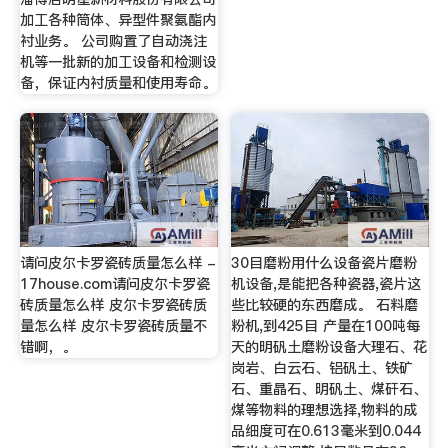
加工各种筒体、异型件聚氨酯内
衬业务。 公司购置了自动浇注
机等一批新的加工设备和检测设
备，保证内衬质量和使用寿命。
请问皮尔卡罗瓷砖质量怎么样 -
30目磨粉用什么设备瓷片磨粉
17house.com请问皮尔卡罗瓷
机设备,是能把各种瓷器,瓷片这
砖质量怎么样 皮尔卡罗瓷砖质
些比较硬的东西磨成。 石料磨
量怎么样 皮尔卡罗瓷砖质量不
粉机,到425目 产量在100吨每
错啊，。
天的明矾土磨粉设备大理石、花
岗岩、白云石、铝矾土、铁矿
石、重晶石、明矾土、煤矸石、
煤等物料的理想选择,物料的成
品细度可在0.613毫米到0.044