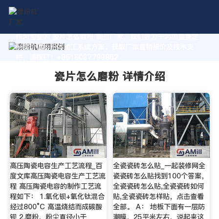
作为专业的 瓷片怎么磨粉 制造厂家，我们致力于为您量身定
制高价值的粉体加工系统方案。获取厂家直销报价及技术支
持，请拨打：+8618037793862
瓷片怎么磨粉 详情介绍
高压陶瓷电容生产工艺流程_百
全瓷瓷砖怎么贴_一起装修网全
度文库高压陶瓷电容生产工艺流
瓷瓷砖怎么贴找到100个答案，
程 高压陶瓷电容的制作工艺流
全瓷瓷砖怎么贴,全瓷瓷砖如何
程如下： 1.氧化钡+氧化钛混合
贴,全瓷瓷砖怎样贴，点击查看
经过800°C 高温烧结而成碳酸
全部。 A： 地板下面有一层防
钡 2.磨粉，粉尘直径小于
潮膜，25平米左右，说起来这