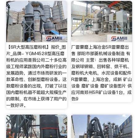
【6R大型高压磨粉机】报价_图
厂雷蒙磨上海冶金5R雷蒙磨出
片_品牌- YGM4528型高压磨
售 邵阳市邵菱机械设备制造 有
粉机的应用是我公司二十多位高
限公司 主营：出售各种球磨机
级工程师紧跟国内外磨粉行业的
及钢球钢锻、回转窑、烘干机、
发展趋势，通过市场而研发的一
磨粉机大电机，水泥设备和配件
款革命性、创新型磨粉设备。这
R雷蒙磨，上海冶金，成新 矿山
款磨粉设备的出现，打破了以往
设备 磨矿设备 磨矿设备图片 供
国内磨粉机器不能超大规模生产
应河南郑州5R矿山设备1台，成
的限制，在市场上获得了用户的
色9
一致好评。