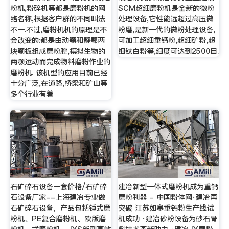
粉机,粉碎机等都是磨粉机的网
SCM超细磨粉机是全新的微粉
络名称,根据客户群的不同叫法
处理设备,它性能远超过高压微
不一.不过,磨粉机机的原理是不
粉磨,是新一代的微粉处理设备,
会改变的:都是由动颚和静鄂两
可加工超细重钙粉,超细矿粉,超
块颚板组成磨粉腔,模拟生物的
细钛白粉等,细度可达到2500目.
两颚运动而完成物料磨粉作业的
磨粉机. 该机型的应用目前已经
十分广泛,在道路,桥梁和矿山等
多个行业有着
石矿碎石设备一套价格/石矿碎
建冶新型一体式磨粉机成为重钙
石设备厂家--上海建冶专业做
磨粉利器 - 中国粉体网·建冶再
石矿碎石设备，产品包括锤式磨
突破 江苏如皋重钙粉生产线试
粉机、PE复合磨粉机、欧版磨
机成功 ·建冶砂粉设备为砂石骨