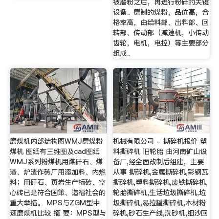
被磨粉之后，再进行粉碎的关键
设备。磨制的煤粉，品位高，合
格率高，由给料部、出料部、回
转部、传动部（减速机，小传动
齿轮，电机，电控）等主要部分
组成。
磨煤机内部结构图WMJ磨煤粉
机械有限公司 - 撕碎机报价 塑
煤机 图纸有三维图及cad图纸
料撕碎机 旧轮胎 由河南矿山设
WMJ系列粉煤机用煤矸石、煤
备厂,经全面改制后组建，主要
渣、炉渣作砖厂用添加料、内燃
从事 撕碎机,金属撕碎机,彩钢瓦
料；用矸石、页岩生产标砖、空
撕碎机,塑料撕碎机,废铁撕碎机,
心砖已是符合国策、造福社会的
轮胎撕碎机,生活垃圾撕碎机,垃
重大举措。 MPS与ZGM型中
圾撕碎机,易拉罐撕碎机,木材粉
速磨煤机比较 摘 要：MPS型与
碎机,砂石生产线,洗砂机,细沙回