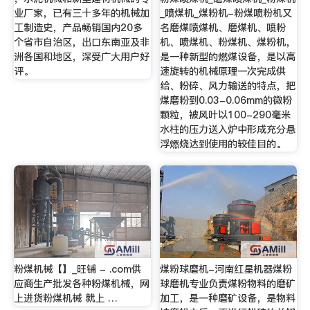
业厂家，已有三十多年的机械加
_喷煤机_煤粉机-粉煤喷粉机又
工制造史，产品畅销国内20多
名磨煤喷煤机、磨煤机、喷粉
个省市自治区，出口东南亚及非
机、喷煤机、粉煤机、煤粉机，
洲各国和地区，深受广大用户好
是一种新型的燃煤设备，是以高
评。
速旋转的机械原理一次完成供
给、粉碎、风力输送的特点，把
煤磨粉到0.03-0.06mm的微粉
颗粒，被风叶以100-290毫米
水柱的压力送入炉中形成充分悬
浮燃烧达到使用的较佳目的。
粉煤机械【】_旺铺 - .com供
煤粉球磨机-河南红星机器煤粉
应商生产批发各种粉煤机械，网
球磨机专业负责煤粉物料的磨矿
上进货粉煤机械 就上 …
加工，是一种磨矿设备，是物料