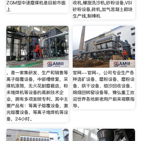
ZGM型中速磨煤机是目前市面
收机,螺旋洗沙机,砂粉设备,VSI
上
砂粉设备,砖机,加气混凝土砌块
生产线,制棒机
，是一家集研发、生产和销售等
官网--官网-，公司专业生产各
离子熔覆设备，中部槽修复，采
种选矿设备、磨粉设备、磨粉设
煤机滚筒，无火花耐磨截齿，粉
备、烘干设备、细沙回收设备、
末堆焊机等设备的高新技术企
煅烧回转窑设备等，豫弘重工欢
业，拥有多项发明专利。其中主
迎世界各地新老用户前来视察指
要产品有：等离子熔覆设备，激
导。
光熔覆设备，等离子堆焊机等设
备，24小时。