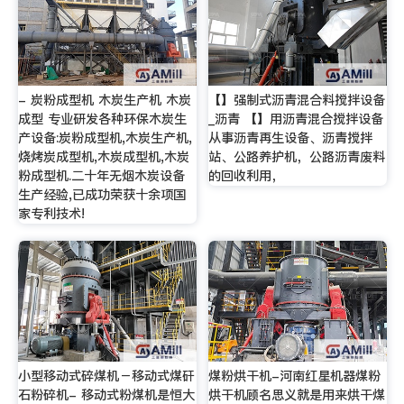
- 炭粉成型机 木炭生产机 木炭
【】强制式沥青混合料搅拌设备
成型 专业研发各种环保木炭生
_沥青 【】用沥青混合搅拌设备
产设备:炭粉成型机,木炭生产机,
从事沥青再生设备、沥青搅拌
烧烤炭成型机,木炭成型机,木炭
站、公路养护机，公路沥青废料
粉成型机.二十年无烟木炭设备
的回收利用，
生产经验,已成功荣获十余项国
家专利技术!
小型移动式碎煤机－移动式煤矸
煤粉烘干机-河南红星机器煤粉
石粉碎机- 移动式粉煤机是恒大
烘干机顾名思义就是用来烘干煤