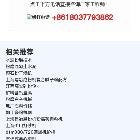
点击下方电话直接咨询厂家工程师：
+8618037793862
相关推荐
水泥粉磨技术
粉磨混凝土水泥
湿石粉干燥机
上海建冶磨粉机复合腻子粉配方
江西高安矿粉企业
矿粉含钙量高
粉磨白灰机械
电厂石粉价格
加工瓷粉机器
上海建冶磨粉机粉煤灰掏粒机
上海矿用打砂机
dtm380/720磨煤机价格
直通式离心磨机