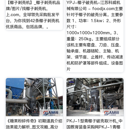
【椰子剥壳机】_椰子剥壳机品
YPJ-椰子破壳机-江苏科威机
牌/图片/找椰子剥壳机，
械有限公司 - foodjx.com主要
上.com，全球领先采购批发平
针对于椰子的破壳分离。主要参
台，为你找到42条椰子剥壳机
数 1、功率：1.5kw；2、外形
优质商品，包括品牌，。
尺寸：
1000×1000×1200mm。3、
重量：250kg。主要组成部分
该机主要有磨盘、刀齿、压盘、
轴承座、机器链轮、主轴、机
架、调节座、止推杆、传动减速
机和防护罩等部件组成。设备图
片
《糖果粉碎传奇》初期道具介绍
PKJ-1型青椰子破壳取汁机_中
效果能力解析_图文攻略_高分
国教育装备采购网PKJ-1青椰