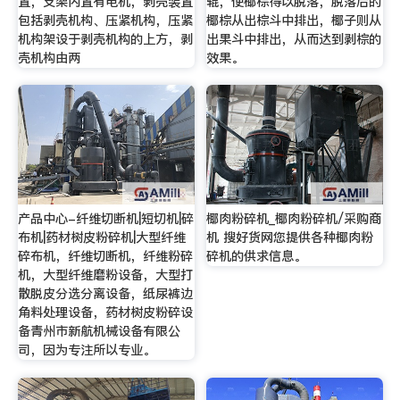
置，支架内置有电机，剥壳装置
辊，使椰棕得以脱落，脱落后的
包括剥壳机构、压紧机构，压紧
椰棕从出棕斗中排出，椰子则从
机构架设于剥壳机构的上方，剥
出果斗中排出，从而达到剥棕的
壳机构由两
效果。
产品中心-纤维切断机|短切机|碎
椰肉粉碎机_椰肉粉碎机/采购商
布机|药材树皮粉碎机|大型纤维
机 搜好货网您提供各种椰肉粉
碎布机，纤维切断机，纤维粉碎
碎机的供求信息。
机，大型纤维磨粉设备，大型打
散脱皮分选分离设备，纸尿裤边
角料处理设备，药材树皮粉碎设
备青州市新航机械设备有限公
司，因为专注所以专业。