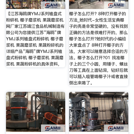
【江苏海鸥牌YMJ系列锥盘式
椰子怎么打开? 8种打开椰子的
粉碎机 椰子磨浆机 果蔬磨浆机
方法_她时代-女性生活宝典椰
网厂家江苏靖江食品机械制造有
子的壳是非常坚硬的，没有找到
限公司为您提供江苏“海鸥”牌
正确的方法是很难打开的，那么
YMJ系列锥盘式粉碎机 椰子磨
椰子怎么打开?她时代的小编给
浆机 果蔬磨浆机 果蔬粉碎机的
大家盘点了 8种打开椰子的方
详细产品“海鸥”牌YMJ系列锥
法，大家可以随意选择合适的方
盘式粉碎机 椰子磨浆机 果蔬磨
法。椰子怎么打开?01 找准椰
浆机 果蔬粉碎机的具体资料，
子上的三个小圆，用锤子、螺丝
刀等工具在上面钻洞，钻好后就
可以插入吸管喝椰子汁或者直接
倒出来喝了。