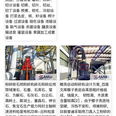
切分设备 切断、切片、切丝、
切丁设备 预煮、软化、冷却设
备 打浆去皮、核、籽设备 榨汁
设备 过滤设备 细化设备 浓缩设
备 脱气设备 杀菌设备 罐类设备
输送泵 灌装设备 果蔬加工成套
设备
粉碎砖石用粉碎机砖石粉碎应用
椰壳自动粉碎机设计方案_百度
领域滑石、石墨、石英石、萤
文库椰子表皮由革质粗纤维组
石、方解石、石灰石、白云石、
成，强度大， 韧性高，木质素
高岭土、膨润土、重晶石、钾长
含量较高[2] 。由于椰子壳质地
石、焦宝石生产能力吨时主轴转
坚硬，冷热不变形，很难粉碎，
速进料粒度电机功率-出料粒度
目前普遍采取用刀具人工粉碎的