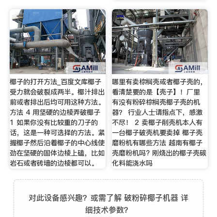
椰子的打开方法_百度文库椰子
哪里有卖棕榈壳或者椰子壳的，
受力就会破裂成两半。椰汁排出
看清楚要的是【壳子】！厂里
前或者排出后均可用这种方法。
有没有粉碎棕榈壳椰子壳的机
方法 4 用坚硬的边棱弄破椰子
器？ 行业人士请指点下，感激
1 如果你没有比较重的刀子的
不尽！ 2 卖椰子削壳机本人有
话，这是一种可选择的方法。紧
一台椰子破壳机要卖掉 椰子壳
握椰子然后沿着椰子的中心线使
磨粉机有哪些方法 越南有椰子
劲在坚硬的固体边棱上磕，比如
壳磨粉机吗? 刚烧出的椰子壳碳
岩石或者砖墙的边棱都可以。
化料能浇水吗
对此设备感兴趣？或需了解 破粉碎椰子机器 详
细技术参数？