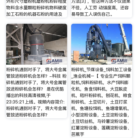
外形尺寸磨粉机磨粉机粉碎程度
方法[3] ，但这种方法不仅效果
物料含水量颗粒粉碎机物料硬度
不佳，人工劳 动强度高，还容
加工石粉的机器石粉的用途及
易导致工人误伤自己。
粉碎机遇到对手了，将大号金属
粉碎机_节煤设备_饲料加工设备
管放进粉碎机会怎样？-科技 粉
_渔业机械–【 专业生产饲料颗
碎机遇到对手了，将大号金属管
粒机,饲料粉碎机，水产饲料膨
放进粉碎机会怎样？ 是在优酷
化机，鱼食饲料机，大豆脱皮
播出的科技高清视频,于
机，秸杆粉碎机，刨花机，粮食
23:35:21上线。视频内容简介:
粉碎机，土豆切片，土豆打浆
粉碎机遇到对手了，将大号金属
机，鱼塘投饵机，鱼塘增氧机，
管放进粉碎机会怎样？
小型淀粉设备，土豆淀粉设备，
土豆切丝机，马铃薯淀粉设备，
红薯淀粉设备、莲藕淀粉设备、
芭蕉芋