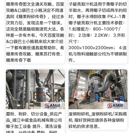
糖果传奇图文全通关攻略。百度
子破壳取汁机适用于青椰子的切
攻略&口袋巴士小贱决定不用道
半取水，再将椰子切成两半的同
具同《糖果粉碎传奇》，经过多
时，椰子水得到收集 PKJ-1青
次努力后，发现这是一个错误。
椰子破壳取汁机主要技术参数：
这完全就是脑细胞速死大法。各
1.处理能力：800-1000个/
种差一步有木有。今天百度攻略
时； 2.功率：2.2KW； 3.外形
&口袋巴士小贱就来给大家介绍
尺寸：
一下都有哪些道具能帮助你，希
3000×1000×2300mm； 4.该
糖果传奇攻略、糖果苏打传奇、
机与物料接触部分均为不锈钢制
糖果传奇下载
作。
磨粉、粉碎、切分设备_供应产
废钢粉碎机_废钢粉碎机/采购商
品_靖江中威食品机械有限公司
机 搜好货网您提供各种废钢粉
椰子加工设备 提升、清洗设备
碎机的供求信息。
挑选、分级设备 磨粉、粉碎、