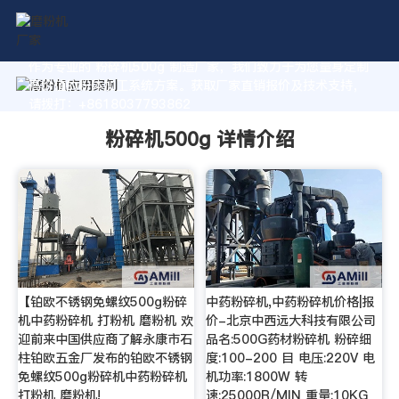
作为专业的 粉碎机500g 制造厂家，我们致力于为您量身定制
高价值的粉体加工系统方案。获取厂家直销报价及技术支持，
请拨打：+8618037793862
粉碎机500g 详情介绍
【铂欧不锈钢免螺纹500g粉碎
中药粉碎机,中药粉碎机价格|报
机中药粉碎机 打粉机 磨粉机 欢
价-北京中西远大科技有限公司
迎前来中国供应商了解永康市石
品名:500G药材粉碎机 粉碎细
柱铂欧五金厂发布的铂欧不锈钢
度:100-200 目 电压:220V 电
免螺纹500g粉碎机中药粉碎机
机功率:1800W 转
打粉机 磨粉机!
速:25000R/MIN 重量:10KG