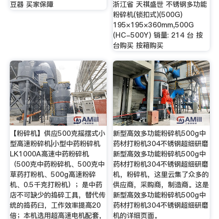
豆器 买家保障
浙江省 天祺盛世 不锈钢多功能
粉碎机(锁扣式)(500G)
195×195×360mm,500G
(HC-500Y) 销量: 214 台 按
台购买 按箱购买
【粉碎机】供应500克摇摆式小
新型高效多功能粉碎机500g中
型高速粉碎机|小型中药粉碎机
药材打粉机304不锈钢超细研磨
LK1000A高速中药粉碎机
新型高效多功能粉碎机500g中
（500克中药粉碎机、500克中
药材打粉机304不锈钢超细研磨
草药打粉机、500g高速粉碎
机，粉碎机，这里云集了众多的
机、0.5千克打粉机）；是中药
供应商，采购商，制造商。这是
店不可缺少的捣碎工具，替代传
新型高效多功能粉碎机500g中
统的捣药臼，工作效率提高20
药材打粉机304不锈钢超细研磨
倍；本机选用超高速电机配套，
机的详细页面。