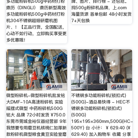
多功能粉碎机500g中药材打粉
牌、图片、排行榜 - 还包括。
鼎历（DINGLI） 鼎历新型高效
找500g粉碎机品牌，上.com
多功能粉碎机500g中药材打粉
海量货源 首单包邮 48小时发货
机304不锈钢超细研磨机图
7+天包换
片、！【正品行货，全国配送，
心动不如行动，立即购买享受更
多优惠哦！
微型粉碎机-微型粉碎机批发铭
不锈钢多功能粉碎机(锁扣式)
大DMF-10A高速粉碎机 实验
(500G)-酒总易快得 - HEC不
摇摆式微型 中药粉碎机500G
锈钢多功能粉碎机(锁扣式)
铭大 品牌 72小时发货 ¥750.0
(500G)
东莞市莞城金裕仪器经营部 9年
195×195×360mm,500G(HC-
我想要专用磨豆机核桃仁加厚新
500Y) 台 小计： ¥ 629.40 (¥
款粉碎机微型粮食黄豆实验室磨
629.40) 加入购物车 收藏 分享