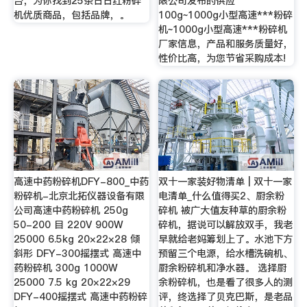
台，为你找到25条日日红粉碎
限公司发布的供应
机优质商品，包括品牌，。
100g~1000g小型高速***粉碎
机~1000g小型高速***粉碎机
厂家信息，产品和服务质量好，
性价比高，为您节省采购成本!
高速中药粉碎机DFY-800_中药
双十一家装好物清单 | 双十一家
粉碎机-北京北拓仪器设备有限
电清单_什么值得买2、厨余粉
公司高速中药粉碎机 250g
碎机 被广大值友种草的厨余粉
50-200 目 220V 900W
碎机，据说可以解放双手，我老
25000 6.5kg 20×22×28 倾
早就给老妈筹划上了。水池下方
斜形 DFY-300摇摆式 高速中
预留三个电源，给水槽洗碗机、
药粉碎机 300g 1000W
厨余粉碎机和净水器。 选择厨
25000 7.5 kg 20×22×29
余粉碎机，也是看了很多人的测
DFY-400摇摆式 高速中药粉碎
评，终选择了贝克巴斯，是老品