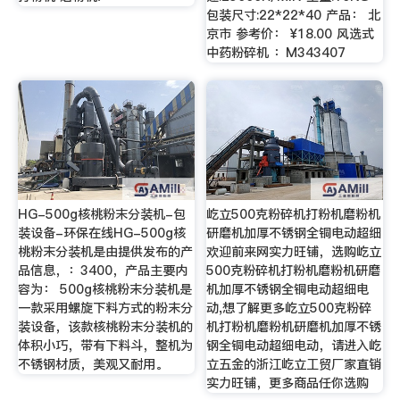
包装尺寸:22*22*40 产品： 北
京市 参考价： ¥18.00 风选式
中药粉碎机 ：M343407
HG-500g核桃粉末分装机-包
屹立500克粉碎机打粉机磨粉机
装设备-环保在线HG-500g核
研磨机加厚不锈钢全铜电动超细
桃粉末分装机是由提供发布的产
欢迎前来网实力旺铺，选购屹立
品信息，：3400，产品主要内
500克粉碎机打粉机磨粉机研磨
容为： 500g核桃粉末分装机是
机加厚不锈钢全铜电动超细电
一款采用螺旋下料方式的粉末分
动,想了解更多屹立500克粉碎
装设备，该款核桃粉末分装机的
机打粉机磨粉机研磨机加厚不锈
体积小巧，带有下料斗，整机为
钢全铜电动超细电动，请进入屹
不锈钢材质，美观又耐用。
立五金的浙江屹立工贸厂家直销
实力旺铺，更多商品任你选购